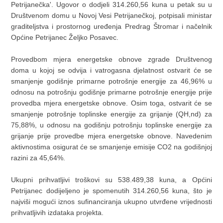
Petrijanečka'. Ugovor o dodjeli 314.260,56 kuna u petak su u
Društvenom domu u Novoj Vesi Petrijanečkoj, potpisali ministar
graditeljstva i prostornog uređenja Predrag Štromar i načelnik
Općine Petrijanec Željko Posavec.
Provedbom mjera energetske obnove zgrade Društvenog
doma u kojoj se odvija i vatrogasna djelatnost ostvarit će se
smanjenje godišnje primarne potrošnje energije za 46,96% u
odnosu na potrošnju godišnje primarne potrošnje energije prije
provedba mjera energetske obnove. Osim toga, ostvarit će se
smanjenje potrošnje toplinske energije za grijanje (QH,nd) za
75,88%, u odnosu na godišnju potrošnju toplinske energije za
grijanje prije provedbe mjera energetske obnove. Navedenim
aktivnostima osigurat će se smanjenje emisije CO2 na godišnjoj
razini za 45,64%.
Ukupni prihvatljivi troškovi su 538.489,38 kuna, a Općini
Petrijanec dodijeljeno je spomenutih 314.260,56 kuna, što je
najviši mogući iznos sufinanciranja ukupno utvrđene vrijednosti
prihvatljivih izdataka projekta.