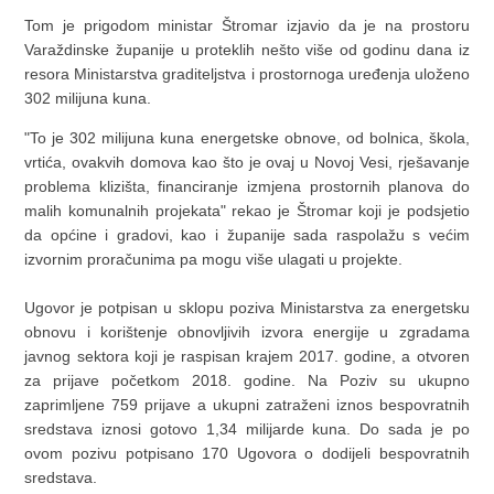
Tom je prigodom ministar Štromar izjavio da je na prostoru
Varaždinske županije u proteklih nešto više od godinu dana iz
resora Ministarstva graditeljstva i prostornoga uređenja uloženo
302 milijuna kuna.
"To je 302 milijuna kuna energetske obnove, od bolnica, škola,
vrtića, ovakvih domova kao što je ovaj u Novoj Vesi, rješavanje
problema klizišta, financiranje izmjena prostornih planova do
malih komunalnih projekata" rekao je Štromar koji je podsjetio
da općine i gradovi, kao i županije sada raspolažu s većim
izvornim proračunima pa mogu više ulagati u projekte.
Ugovor je potpisan u sklopu poziva Ministarstva za energetsku
obnovu i korištenje obnovljivih izvora energije u zgradama
javnog sektora koji je raspisan krajem 2017. godine, a otvoren
za prijave početkom 2018. godine. Na Poziv su ukupno
zaprimljene 759 prijave a ukupni zatraženi iznos bespovratnih
sredstava iznosi gotovo 1,34 milijarde kuna. Do sada je po
ovom pozivu potpisano 170 Ugovora o dodijeli bespovratnih
sredstava.