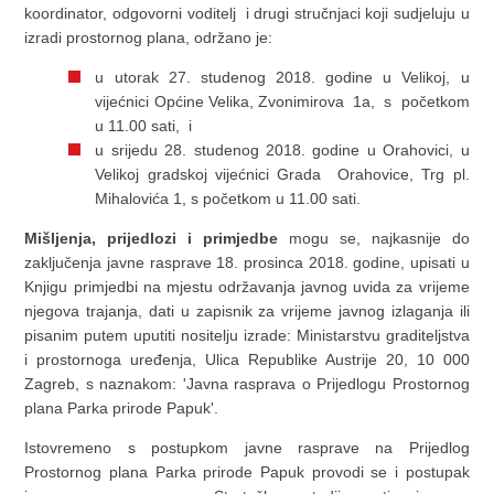
koordinator, odgovorni voditelj i drugi stručnjaci koji sudjeluju u
izradi prostornog plana, održano je:
u utorak 27. studenog 2018. godine u Velikoj, u
vijećnici Općine Velika, Zvonimirova 1a, s početkom
u 11.00 sati, i
u srijedu 28. studenog 2018. godine u Orahovici, u
Velikoj gradskoj vijećnici Grada Orahovice, Trg pl.
Mihalovića 1, s početkom u 11.00 sati.
Mišljenja, prijedlozi i primjedbe
mogu se, najkasnije do
zaključenja javne rasprave 18. prosinca 2018. godine, upisati u
Knjigu primjedbi na mjestu održavanja javnog uvida za vrijeme
njegova trajanja, dati u zapisnik za vrijeme javnog izlaganja ili
pisanim putem uputiti nositelju izrade: Ministarstvu graditeljstva
i prostornoga uređenja, Ulica Republike Austrije 20, 10 000
Zagreb, s naznakom: 'Javna rasprava o Prijedlogu Prostornog
plana Parka prirode Papuk'.
Istovremeno s postupkom javne rasprave na Prijedlog
Prostornog plana Parka prirode Papuk provodi se i postupak