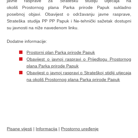
javne rasprave za Stratešku studiju utjecaja na
okoliš Prostornog plana Parka prirode Papuk sukladno
posebnoj objavi. Obavijest o održavanju javne rasprave,
Strateška studija PP PP Papuk i Ne-tehnički sažetak dostupni
su javnosti na niže navedenom linku.
Dodatne informacije:
Prostorni plan Parka prirode Papuk
Obavijest o javnoj raspravi o Prijedlogu Prostornog
plana Parka prirode Papuk
Obavijest o javnoj raspravi o Strateškoj stidiji utjecaja
na okoliš Prostornog plana Parka prirode Papuk
Pisane vijesti
|
Informacija
|
Prostorno uređenje