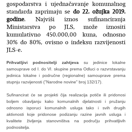
gospodarstva i ujednačavanje komunalnog
standarda zaprimaju se
do 22. ožujka 2019.
godine
. Najviši iznos sufinanciranja
Ministarstva po JLS, može iznositi
kumulativno 450.000,00 kuna, odnosno
30% do 80%, ovisno o indeksu razvijenosti
JLS-e.
Prihvatljivi podnositelji zahtjeva
su jedinice lokalne
samouprave od I. do VI. skupine prema Odluci o razvrstavanju
jedinica lokalne i područne (regionalne) samouprave prema
stupnju razvijenosti ("Narodne novine" broj 132/17).
Sufinancirat će se projekti čija realizacija potiče ili pridonosi
boljem obavljanju kako komunalnih djelatnosti i pružanju
odnosno isporuci komunalnih usluga tako i svih drugih
aktivnosti koje pridonose podizanju razine javnih usluga i
kvalitete življenja stanovništva na području prihvatljivih
podnositelja.