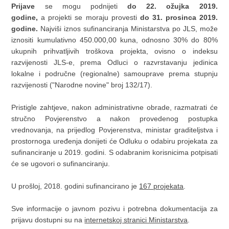
Prijave
se mogu podnijeti
do 22. ožujka 2019.
godine,
a
projekti se moraju provesti
do 31. prosinca 2019.
godine.
Najviši iznos sufinanciranja Ministarstva po JLS, može
iznositi kumulativno 450.000,00 kuna, odnosno 30% do 80%
ukupnih prihvatljivih troškova projekta, ovisno o indeksu
razvijenosti JLS-e, prema Odluci o razvrstavanju jedinica
lokalne i područne (regionalne) samouprave prema stupnju
razvijenosti ("Narodne novine" broj 132/17).
Pristigle zahtjeve, nakon administrativne obrade, razmatrati će
stručno Povjerenstvo a nakon provedenog postupka
vrednovanja, na prijedlog Povjerenstva, ministar graditeljstva i
prostornoga uređenja donijeti će Odluku o odabiru projekata za
sufinanciranje u 2019. godini. S odabranim korisnicima potpisati
će se ugovori o sufinanciranju.
U prošloj, 2018. godini sufinancirano je
167 projekata
.
Sve informacije o javnom pozivu i potrebna dokumentacija za
prijavu dostupni su na
internetskoj stranici Ministarstva
.