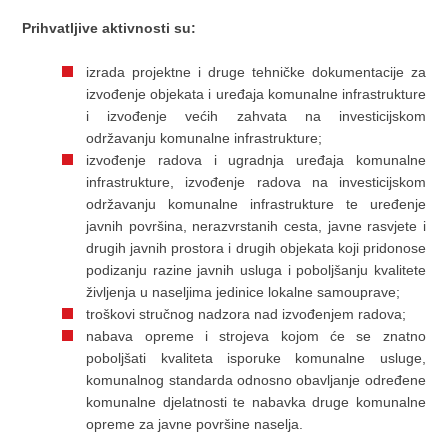
Prihvatljive aktivnosti su:
izrada projektne i druge tehničke dokumentacije za
izvođenje objekata i uređaja komunalne infrastrukture
i izvođenje većih zahvata na investicijskom
održavanju komunalne infrastrukture;
izvođenje radova i ugradnja uređaja komunalne
infrastrukture, izvođenje radova na investicijskom
održavanju komunalne infrastrukture te uređenje
javnih površina, nerazvrstanih cesta, javne rasvjete i
drugih javnih prostora i drugih objekata koji pridonose
podizanju razine javnih usluga i poboljšanju kvalitete
življenja u naseljima jedinice lokalne samouprave;
troškovi stručnog nadzora nad izvođenjem radova;
nabava opreme i strojeva kojom će se znatno
poboljšati kvaliteta isporuke komunalne usluge,
komunalnog standarda odnosno obavljanje određene
komunalne djelatnosti te nabavka druge komunalne
opreme za javne površine naselja.