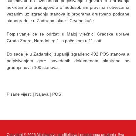
sudjelovati na svečanosti potpisivanja ugovora o darovanju
nekretnine te predugovora o međusobnim pravima i obvezama
vezanim uz izgradnju stanova iz programa društveno poticane
stanogradnje u Zadru na lokaciji Crvene kuće.
Potpisivanje će se održati u Maloj vijećnici Gradske uprave
Grada Zadra, Narodni trg 1. s početkom u 11 sati.
Do sada je u Zadarskoj županiji izgrađeno 492 POS stanova a
potpisivanjem gore navedenih dokumenata planirana se
gradnja novih 100 stanova.
Pisane vijesti
|
Najava
|
POS
Copyright © 2026 Ministarstvo graditeljstva i prostornoga uređenja. Sva