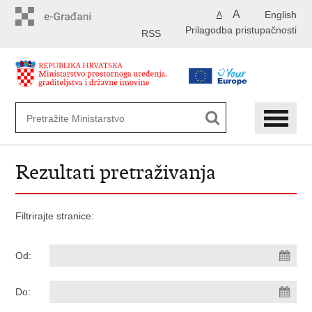
Preskoči
A
English
A
na
Prilagodba pristupačnosti
glavni
RSS
sadržaj
Rezultati pretraživanja
Filtrirajte stranice:
Od:
Do: