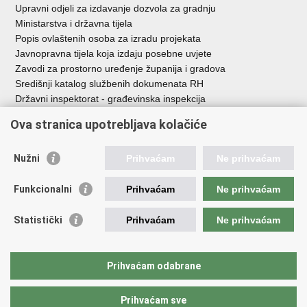
Upravni odjeli za izdavanje dozvola za gradnju
Ministarstva i državna tijela
Popis ovlaštenih osoba za izradu projekata
Javnopravna tijela koja izdaju posebne uvjete
Zavodi za prostorno uređenje županija i gradova
Središnji katalog službenih dokumenata RH
Državni inspektorat - građevinska inspekcija
AZONIZ
Ova stranica upotrebljava kolačiće
Važne poveznice
Nužni
Prihvaćam
Ne prihvaćam
Vlada Republike Hrvatske
Zavod za prostorni razvoj
Funkcionalni
Prihvaćam
Ne prihvaćam
Agencija za pravni promet i posredovanje nekretninama
Državna geodetska uprava
Statistički
Prihvaćam
Ne prihvaćam
Fond za zaštitu okoliša i energetsku učinkovitost
Centar za restrukturiranje i prodaju (CERP)
Državne nekretnine d.o.o.
Prihvaćam odabrane
Prihvaćam sve