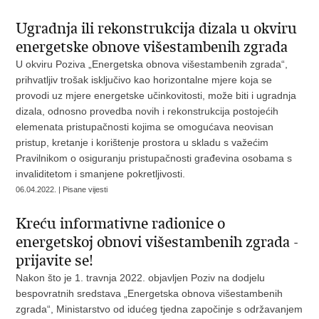
Ugradnja ili rekonstrukcija dizala u okviru
energetske obnove višestambenih zgrada
U okviru Poziva „Energetska obnova višestambenih zgrada“,
prihvatljiv trošak isključivo kao horizontalne mjere koja se
provodi uz mjere energetske učinkovitosti, može biti i ugradnja
dizala, odnosno provedba novih i rekonstrukcija postojećih
elemenata pristupačnosti kojima se omogućava neovisan
pristup, kretanje i korištenje prostora u skladu s važećim
Pravilnikom o osiguranju pristupačnosti građevina osobama s
invaliditetom i smanjene pokretljivosti.
06.04.2022. | Pisane vijesti
Kreću informativne radionice o
energetskoj obnovi višestambenih zgrada -
prijavite se!
Nakon što je 1. travnja 2022. objavljen Poziv na dodjelu
bespovratnih sredstava „Energetska obnova višestambenih
zgrada“, Ministarstvo od idućeg tjedna započinje s održavanjem