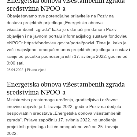
Energetska obnova višestambenih zgrada
sredstvima NPOO-a
Obavještavamo sve potencijalne prijavitelje na Poziv na
dostavu projektnih prijedloga „Energetska obnova
višestambenih zgrada“ kako je s današnjim danom Poziv
objavljen i na javnom portalu informacijskog sustava fondovieu
eNPOO: https://fondovieu.gov.hr/portal/pozivi. Time je, kako je
već i najavljeno, omogućen unos projektnih prijedloga u sustav i
ranije od početka podnošenja istih 17. svibnja 2022. godine od
9:00 sati.
25.04.2022. | Pisane vijesti
Energetska obnova višestambenih zgrada
sredstvima NPOO-a
Ministarstvo prostornoga uređenja, graditeljstva i državne
imovine objavilo je 1. travnja 2022. godine Poziv na dodjelu
bespovratnih sredstava „Energetska obnova višestambenih
zgrada“. Prijave započinju 17. svibnja 2022. no unošenje
projektnih prijedloga biti će omogućeno već od 25. travnja
2022.