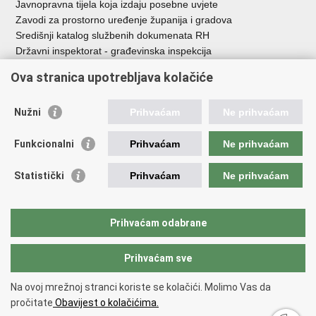
Javnopravna tijela koja izdaju posebne uvjete
Zavodi za prostorno uređenje županija i gradova
Središnji katalog službenih dokumenata RH
Državni inspektorat - građevinska inspekcija
AZONIZ
Ova stranica upotrebljava kolačiće
Važne poveznice
Nužni
Prihvaćam
Ne prihvaćam
Vlada Republike Hrvatske
Zavod za prostorni razvoj
Funkcionalni
Prihvaćam
Ne prihvaćam
Agencija za pravni promet i posredovanje nekretninama
Državna geodetska uprava
Statistički
Prihvaćam
Ne prihvaćam
Fond za zaštitu okoliša i energetsku učinkovitost
Centar za restrukturiranje i prodaju (CERP)
Državne nekretnine d.o.o.
Prihvaćam odabrane
Prihvaćam sve
Povratak na vrh
Copyright © 2026 Ministarstvo prostornoga uređenja, graditeljstva i
Na ovoj mrežnoj stranci koriste se kolačići. Molimo Vas da
državne imovine.
pročitate
Obavijest o kolačićima.
Uvjeti korištenja
.
Izjava o pristupačnosti
.