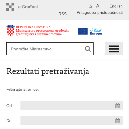
Preskoči
A
English
A
na
Prilagodba pristupačnosti
glavni
RSS
sadržaj
Rezultati pretraživanja
Filtrirajte stranice:
Od:
Do: