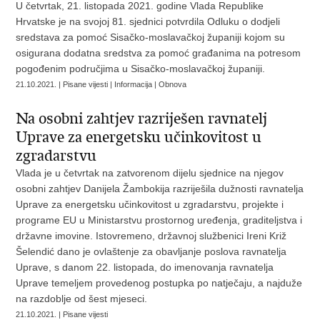
U četvrtak, 21. listopada 2021. godine Vlada Republike
Hrvatske je na svojoj 81. sjednici potvrdila Odluku o dodjeli
sredstava za pomoć Sisačko-moslavačkoj županiji kojom su
osigurana dodatna sredstva za pomoć građanima na potresom
pogođenim područjima u Sisačko-moslavačkoj županiji.
21.10.2021. | Pisane vijesti | Informacija | Obnova
Na osobni zahtjev razriješen ravnatelj
Uprave za energetsku učinkovitost u
zgradarstvu
Vlada je u četvrtak na zatvorenom dijelu sjednice na njegov
osobni zahtjev Danijela Žambokija razriješila dužnosti ravnatelja
Uprave za energetsku učinkovitost u zgradarstvu, projekte i
programe EU u Ministarstvu prostornog uređenja, graditeljstva i
državne imovine. Istovremeno, državnoj službenici Ireni Križ
Šelendić dano je ovlaštenje za obavljanje poslova ravnatelja
Uprave, s danom 22. listopada, do imenovanja ravnatelja
Uprave temeljem provedenog postupka po natječaju, a najduže
na razdoblje od šest mjeseci.
21.10.2021. | Pisane vijesti