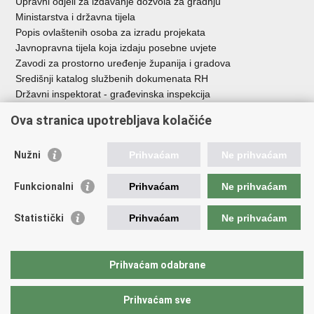
Upravni odjeli za izdavanje dozvola za gradnju
Ministarstva i državna tijela
Popis ovlaštenih osoba za izradu projekata
Javnopravna tijela koja izdaju posebne uvjete
Zavodi za prostorno uređenje županija i gradova
Središnji katalog službenih dokumenata RH
Državni inspektorat - građevinska inspekcija
AZONIZ
Ova stranica upotrebljava kolačiće
Važne poveznice
Nužni
Prihvaćam
Ne prihvaćam
Vlada Republike Hrvatske
Zavod za prostorni razvoj
Funkcionalni
Prihvaćam
Ne prihvaćam
Agencija za pravni promet i posredovanje nekretninama
Državna geodetska uprava
Statistički
Prihvaćam
Ne prihvaćam
Fond za zaštitu okoliša i energetsku učinkovitost
Centar za restrukturiranje i prodaju (CERP)
Državne nekretnine d.o.o.
Prihvaćam odabrane
Prihvaćam sve
Povratak na vrh