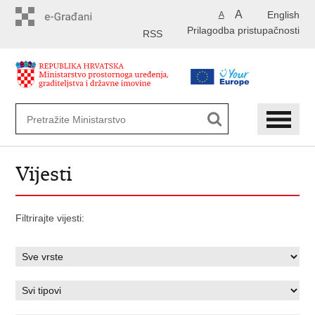
Preskoči
A
English
A
na
Prilagodba pristupačnosti
glavni
RSS
sadržaj
Vijesti
Filtrirajte vijesti: