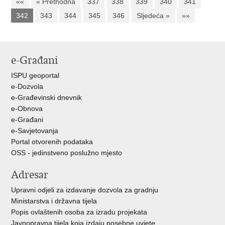
««
« Prethodna
337
338
339
340
341
342
343
344
345
346
Sljedeća »
»»
e-Građani
ISPU geoportal
e-Dozvola
e-Građevinski dnevnik
e-Obnova
e-Građani
e-Savjetovanja
Portal otvorenih podataka
OSS - jedinstveno poslužno mjesto
Adresar
Upravni odjeli za izdavanje dozvola za gradnju
Ministarstva i državna tijela
Popis ovlaštenih osoba za izradu projekata
Javnopravna tijela koja izdaju posebne uvjete