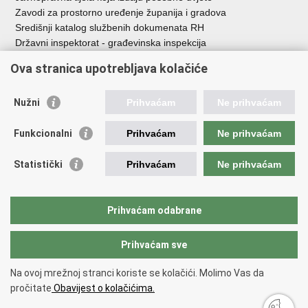
Zavodi za prostorno uređenje županija i gradova
Središnji katalog službenih dokumenata RH
Državni inspektorat - građevinska inspekcija
AZONIZ
Ova stranica upotrebljava kolačiće
Važne poveznice
Nužni
Prihvaćam
Ne prihvaćam
Vlada Republike Hrvatske
Zavod za prostorni razvoj
Funkcionalni
Prihvaćam
Ne prihvaćam
Agencija za pravni promet i posredovanje nekretninama
Državna geodetska uprava
Statistički
Prihvaćam
Ne prihvaćam
Fond za zaštitu okoliša i energetsku učinkovitost
Centar za restrukturiranje i prodaju (CERP)
Državne nekretnine d.o.o.
Prihvaćam odabrane
Prihvaćam sve
Povratak na vrh
Copyright © 2026 Ministarstvo prostornoga uređenja, graditeljstva i
Na ovoj mrežnoj stranci koriste se kolačići. Molimo Vas da
državne imovine.
pročitate
Obavijest o kolačićima.
Uvjeti korištenja
.
Izjava o pristupačnosti
.