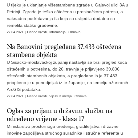
U tijeku je uklanjanje višestambene zgrade u Gajevoj ulici 3A u
Petrinji. Zgrada je teško oštećena u prosinačkom potresu, a
naknadna podrhtavanja tla koja su uslijedila dodatno su
remetila statiku građevine.
27.04.2021. | Pisane vijesti | Informacija | Obnova
Na Banovini pregledana 37.433 oštećena
stambena objekta
U Sisačko-moslavačkoj županiji nastavlja se brzi pregled kuća
oštećenih u potresima, do 26. travnja je prijavljeno 39.806
oštećenih stambenih objekata, a pregledano ih je 37.433,
priopćeno je u ponedjeljak iz te županije, na temelju ažuriranih
ArcGIS podataka.
27.04.2021. | Pisane vijesti | Vijesti iz medija | Obnova
Oglas za prijam u državnu službu na
određeno vrijeme - klasa 17
Ministarstvo prostornoga uređenja, graditeljstva i državne
imovine zapošljava stručnog suradnika i stručne referente u