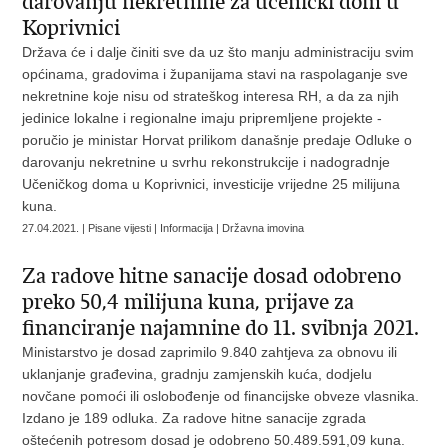
darovanju nekretnine za učenički dom u
Koprivnici
Država će i dalje činiti sve da uz što manju administraciju svim
općinama, gradovima i županijama stavi na raspolaganje sve
nekretnine koje nisu od strateškog interesa RH, a da za njih
jedinice lokalne i regionalne imaju pripremljene projekte -
poručio je ministar Horvat prilikom današnje predaje Odluke o
darovanju nekretnine u svrhu rekonstrukcije i nadogradnje
Učeničkog doma u Koprivnici, investicije vrijedne 25 milijuna
kuna.
27.04.2021. | Pisane vijesti | Informacija | Državna imovina
Za radove hitne sanacije dosad odobreno
preko 50,4 milijuna kuna, prijave za
financiranje najamnine do 11. svibnja 2021.
Ministarstvo je dosad zaprimilo 9.840 zahtjeva za obnovu ili
uklanjanje građevina, gradnju zamjenskih kuća, dodjelu
novčane pomoći ili oslobođenje od financijske obveze vlasnika.
Izdano je 189 odluka. Za radove hitne sanacije zgrada
oštećenih potresom dosad je odobreno 50.489.591,09 kuna.