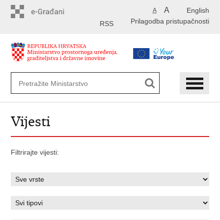
Preskoči
A
English
A
na
Prilagodba pristupačnosti
glavni
RSS
sadržaj
Vijesti
Filtrirajte vijesti: