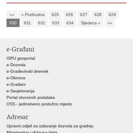
««
« Prethodna
625
626
627
628
629
630
631
632
633
634
Sljedeća »
»»
e-Građani
ISPU geoportal
e-Dozvola
e-Građevinski dnevnik
e-Obnova
e-Građani
e-Savjetovanja
Portal otvorenih podataka
OSS - jedinstveno poslužno mjesto
Adresar
Upravni odjeli za izdavanje dozvola za gradnju
Ministarstva i državna tijela