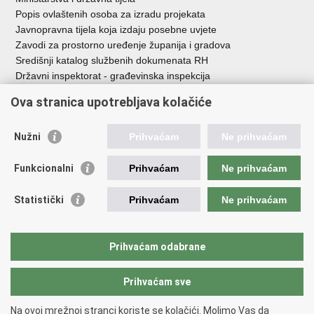
Popis ovlaštenih osoba za izradu projekata
Javnopravna tijela koja izdaju posebne uvjete
Zavodi za prostorno uređenje županija i gradova
Središnji katalog službenih dokumenata RH
Državni inspektorat - građevinska inspekcija
AZONIZ
Ova stranica upotrebljava kolačiće
Važne poveznice
Nužni
Prihvaćam
Ne prihvaćam
Vlada Republike Hrvatske
Zavod za prostorni razvoj
Funkcionalni
Prihvaćam
Ne prihvaćam
Agencija za pravni promet i posredovanje nekretninama
Državna geodetska uprava
Statistički
Prihvaćam
Ne prihvaćam
Fond za zaštitu okoliša i energetsku učinkovitost
Centar za restrukturiranje i prodaju (CERP)
Državne nekretnine d.o.o.
Prihvaćam odabrane
Prihvaćam sve
Povratak na vrh
Copyright © 2026 Ministarstvo prostornoga uređenja, graditeljstva i
Na ovoj mrežnoj stranci koriste se kolačići. Molimo Vas da