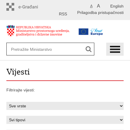
Preskoči
A
English
A
na
Prilagodba pristupačnosti
glavni
RSS
sadržaj
Vijesti
Filtrirajte vijesti: