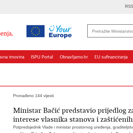
RS
avna imovina
ISPU Portal
Obnavljamo.hr
EU sufinanciranja
Pronađeno 144 vijesti.
Ministar Bačić predstavio prijedlog z
interese vlasnika stanova i zaštićen
Potpredsjednik Vlade i ministar prostornog uređenja, graditeljst