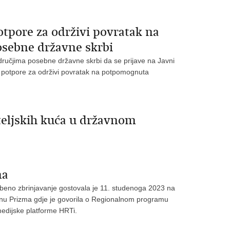
otpore za održivi povratak na
osebne državne skrbi
dručjima posebne državne skrbi da se prijave na Javni
ke potpore za održivi povratak na potpomognuta
teljskih kuća u državnom
ma
mbeno zbrinjavanje gostovala je 11. studenoga 2023 na
nu Prizma gdje je govorila o Regionalnom programu
edijske platforme HRTi.