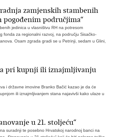
zgradnja zamjenskih stambenih
om pogođenim područjima“
benih jedinica u vlasništvu RH na potresom
 fonda za regionalni razvoj, na području Sisačko-
anova. Osam zgrada gradi se u Petrinji, sedam u Glini,
pri kupnji ili iznajmljivanju
stva i državne imovine Branko Bačić kazao je da će
upnjom ili iznajmljivanjem stana najavivši kako ulaze u
novanje u 21. stoljeću“
 na suradnji te posebno Hrvatskoj narodnoj banci na