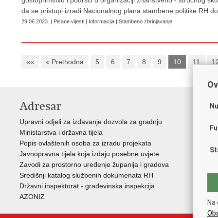
gostoprimstvu i podršci u organizaciji znanstveno - stručnog sku
da se pristupi izradi Nacionalnog plana stambene politike RH d
29.06.2023. | Pisane vijesti | Informacija | Stambeno zbrinjavanje
««
« Prethodna
5
6
7
8
9
10
11
1
Ov
Adresar
V
Nu
Upravni odjeli za izdavanje dozvola za gradnju
Vla
Fu
Ministarstva i državna tijela
Zav
Popis ovlaštenih osoba za izradu projekata
Age
St
Javnopravna tijela koja izdaju posebne uvjete
Drž
Zavodi za prostorno uređenje županija i gradova
Fon
Središnji katalog službenih dokumenata RH
Cen
Državni inspektorat - građevinska inspekcija
Drž
AZONIZ
Na 
Oba