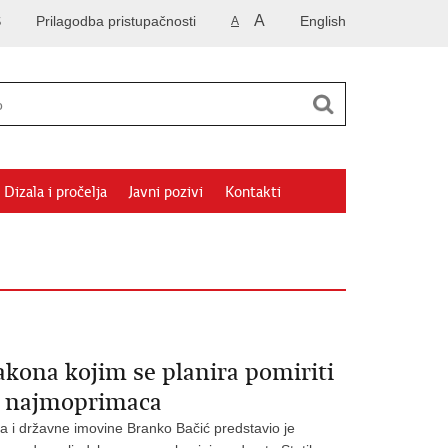
A
S
Prilagodba pristupačnosti
English
A
Dizala i pročelja
Javni pozivi
Kontakti
akona kojim se planira pomiriti
ih najmoprimaca
va i državne imovine Branko Bačić predstavio je