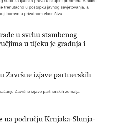
g suda za ljudska prava u skupini predmeta Statileo
je trenutačno u postupku javnog savjetovanja, a
oji borave u privatnom vlasništvu.
grade u svrhu stambenog
jima u tijeku je gradnja i
ju Završne izjave partnerskih
hvaćanju Završne izjave partnerskih zemalja
se na području Krnjaka-Slunja-