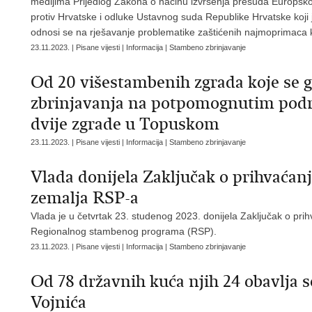
medijima Prijedlog Zakona o načinu izvršenja presuda Europsko
protiv Hrvatske i odluke Ustavnog suda Republike Hrvatske koji 
odnosi se na rješavanje problematike zaštićenih najmoprimaca k
23.11.2023. | Pisane vijesti | Informacija | Stambeno zbrinjavanje
Od 20 višestambenih zgrada koje se 
zbrinjavanja na potpomognutim područ
dvije zgrade u Topuskom
23.11.2023. | Pisane vijesti | Informacija | Stambeno zbrinjavanje
Vlada donijela Zaključak o prihvaćan
zemalja RSP-a
Vlada je u četvrtak 23. studenog 2023. donijela Zaključak o pri
Regionalnog stambenog programa (RSP).
23.11.2023. | Pisane vijesti | Informacija | Stambeno zbrinjavanje
Od 78 državnih kuća njih 24 obavlja 
Vojnića