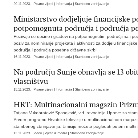
20.11.2023. | Pisane vijesti | Informacija | Stambeno zbrinjavanje
Ministarstvo dodjeljuje financijske p
potpomognuta područja i područja p
Pozivaju se općine i gradovi na potpomognutim područjima i po
poziv za nominiranje projekata i aktivnosti za dodjelu financijs
područja i područja posebne državne skrbi.
16.11.2023. | Pisane vijesti | Informacija | Stambeno zbrinjavanje
Na području Sunje obnavlja se 13 obi
vlasništvu
15.11.2023. | Pisane vijesti | Informacija | Stambeno zbrinjavanje
HRT: Multinacionalni magazin Priz
Tatjana Vukobratović Spasojević, v.d. ravnatelja Uprave za sta
Prvom programu Hrvatske televizije u multinacionalnom magazi
stambenog zbrinjavanja. Emisiju možete pogledati putem multim
13.11.2023. | Video | Vijesti iz medija | Stambeno zbrinjavanje