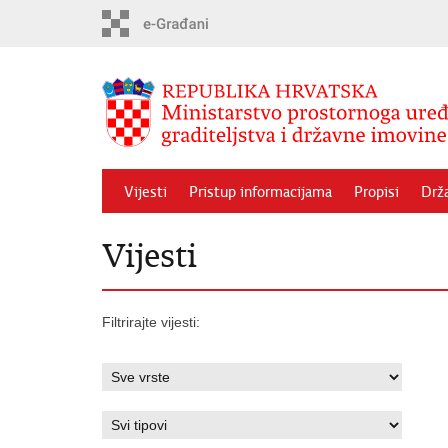
Preskoči
na
glavni
sadržaj
Vijesti
Pristup informacijama
Propisi
Drž
Vijesti
Filtrirajte vijesti: