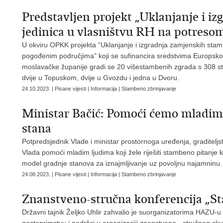
Predstavljen projekt „Uklanjanje i i
jedinica u vlasništvu RH na potres
U okviru OPKK projekta “Uklanjanje i izgradnja zamjenskih stam
pogođenim područjima” koji se sufinancira sredstvima Europskog
moslavačke županije gradi se 20 višestambenih zgrada s 308 st
dvije u Topuskom, dvije u Gvozdu i jedna u Dvoru.
24.10.2023. | Pisane vijesti | Informacija | Stambeno zbrinjavanje
Ministar Bačić: Pomoći ćemo mladima 
stana
Potpredsjednik Vlade i ministar prostornoga uređenja, graditelj
Vlada pomoći mladim ljudima koji žele riješiti stambeno pitanje k
model gradnje stanova za iznajmljivanje uz povoljnu najamninu.
24.08.2023. | Pisane vijesti | Informacija | Stambeno zbrinjavanje
Znanstveno-stručna konferencija „Sta
Državni tajnik Željko Uhlir zahvalio je suorganizatorima HAZU-u