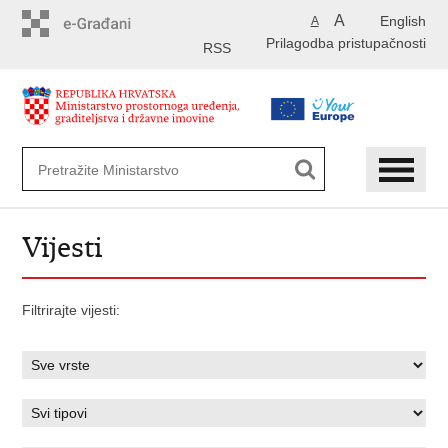
Preskoči
A
English
A
na
Prilagodba pristupačnosti
glavni
RSS
sadržaj
Vijesti
Filtrirajte vijesti: