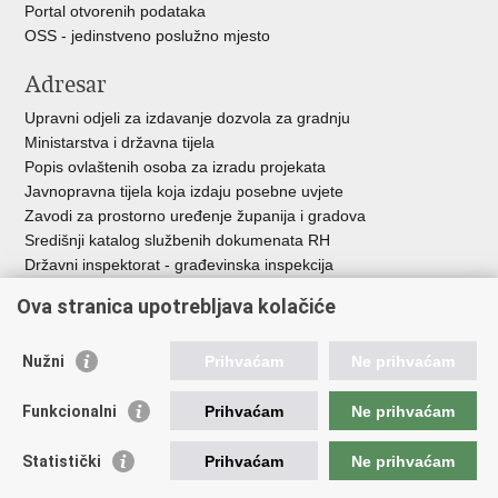
Portal otvorenih podataka
OSS - jedinstveno poslužno mjesto
Adresar
Upravni odjeli za izdavanje dozvola za gradnju
Ministarstva i državna tijela
Popis ovlaštenih osoba za izradu projekata
Javnopravna tijela koja izdaju posebne uvjete
Zavodi za prostorno uređenje županija i gradova
Središnji katalog službenih dokumenata RH
Državni inspektorat - građevinska inspekcija
AZONIZ
Ova stranica upotrebljava kolačiće
Važne poveznice
Nužni
Prihvaćam
Ne prihvaćam
Vlada Republike Hrvatske
Zavod za prostorni razvoj
Funkcionalni
Prihvaćam
Ne prihvaćam
Agencija za pravni promet i posredovanje nekretninama
Državna geodetska uprava
Statistički
Prihvaćam
Ne prihvaćam
Fond za zaštitu okoliša i energetsku učinkovitost
Centar za restrukturiranje i prodaju (CERP)