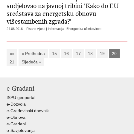
sudjelovao na javnoj tribini 'Kako do EU
sredstava za energetsku obnovu
višestambenih zgrada?'
24.06.2016. | Pisane vijesti | Informacija | Energetska učinkovitost
««
« Prethodna
15
16
17
18
19
20
21
Sljedeća »
e-Građani
ISPU geoportal
e-Dozvola
e-Građevinski dnevnik
e-Obnova
e-Građani
e-Savjetovanja