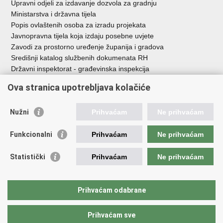
Upravni odjeli za izdavanje dozvola za gradnju
Ministarstva i državna tijela
Popis ovlaštenih osoba za izradu projekata
Javnopravna tijela koja izdaju posebne uvjete
Zavodi za prostorno uređenje županija i gradova
Središnji katalog službenih dokumenata RH
Državni inspektorat - građevinska inspekcija
AZONIZ
Ova stranica upotrebljava kolačiće
Važne poveznice
Nužni
Prihvaćam
Ne prihvaćam
Vlada Republike Hrvatske
Zavod za prostorni razvoj
Funkcionalni
Prihvaćam
Ne prihvaćam
Agencija za pravni promet i posredovanje nekretninama
Državna geodetska uprava
Statistički
Prihvaćam
Ne prihvaćam
Fond za zaštitu okoliša i energetsku učinkovitost
Centar za restrukturiranje i prodaju (CERP)
Državne nekretnine d.o.o.
Prihvaćam odabrane
Prihvaćam sve
Povratak na vrh