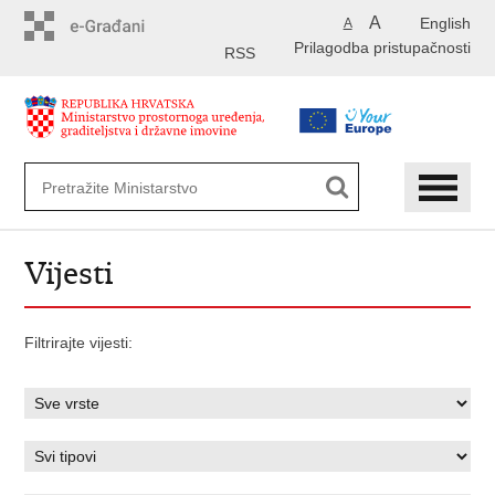
Preskoči
A
English
A
na
Prilagodba pristupačnosti
glavni
RSS
sadržaj
Vijesti
Filtrirajte vijesti: