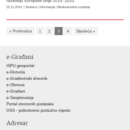
razdoblju Europske unije 2014.-2020.
25.11.2014. | Stranica | Informacija | Međunarodna suradnja
« Prethodna
1
2
3
4
Sljedeća »
e-Građani
ISPU geoportal
e-Dozvola
e-Građevinski dnevnik
e-Obnova
e-Građani
e-Savjetovanja
Portal otvorenih podataka
OSS - jedinstveno poslužno mjesto
Adresar