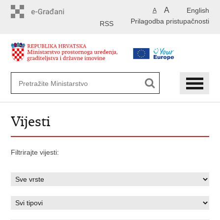
Preskoči
A
English
A
na
Prilagodba pristupačnosti
glavni
RSS
sadržaj
Vijesti
Filtrirajte vijesti: