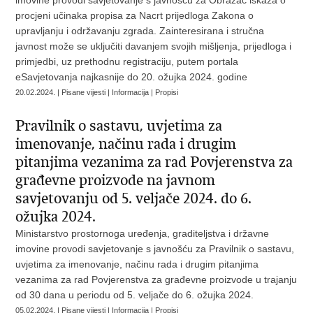
imovine provodi savjetovanje s javnošću za Obrazac iskaza o
procjeni učinaka propisa za Nacrt prijedloga Zakona o
upravljanju i održavanju zgrada. Zainteresirana i stručna
javnost može se uključiti davanjem svojih mišljenja, prijedloga i
primjedbi, uz prethodnu registraciju, putem portala
eSavjetovanja najkasnije do 20. ožujka 2024. godine
20.02.2024. | Pisane vijesti | Informacija | Propisi
Pravilnik o sastavu, uvjetima za
imenovanje, načinu rada i drugim
pitanjima vezanima za rad Povjerenstva za
građevne proizvode na javnom
savjetovanju od 5. veljače 2024. do 6.
ožujka 2024.
Ministarstvo prostornoga uređenja, graditeljstva i državne
imovine provodi savjetovanje s javnošću za Pravilnik o sastavu,
uvjetima za imenovanje, načinu rada i drugim pitanjima
vezanima za rad Povjerenstva za građevne proizvode u trajanju
od 30 dana u periodu od 5. veljače do 6. ožujka 2024.
05.02.2024. | Pisane vijesti | Informacija | Propisi