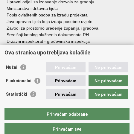
Upravni odjeli za izdavanje dozvola za gradnju
Ministarstva i državna tijela
Popis ovlaštenih osoba za izradu projekata
Javnopravna tijela koja izdaju posebne uvjete
Zavodi za prostorno uređenje županija i gradova
Središnji katalog službenih dokumenata RH
Državni inspektorat - građevinska inspekcija
AZONIZ
Ova stranica upotrebljava kolačiće
Važne poveznice
Nužni
Prihvaćam
Ne prihvaćam
Vlada Republike Hrvatske
Zavod za prostorni razvoj
Funkcionalni
Prihvaćam
Ne prihvaćam
Agencija za pravni promet i posredovanje nekretninama
Državna geodetska uprava
Statistički
Prihvaćam
Ne prihvaćam
Fond za zaštitu okoliša i energetsku učinkovitost
Centar za restrukturiranje i prodaju (CERP)
Državne nekretnine d.o.o.
Prihvaćam odabrane
Prihvaćam sve
Povratak na vrh