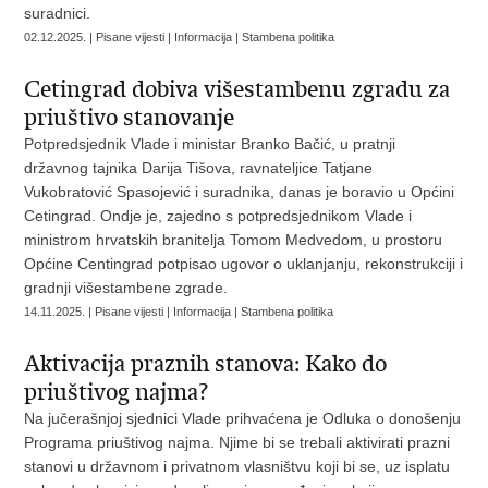
suradnici.
02.12.2025. | Pisane vijesti | Informacija | Stambena politika
Cetingrad dobiva višestambenu zgradu za
priuštivo stanovanje
Potpredsjednik Vlade i ministar Branko Bačić, u pratnji
državnog tajnika Darija Tišova, ravnateljice Tatjane
Vukobratović Spasojević i suradnika, danas je boravio u Općini
Cetingrad. Ondje je, zajedno s potpredsjednikom Vlade i
ministrom hrvatskih branitelja Tomom Medvedom, u prostoru
Općine Centingrad potpisao ugovor o uklanjanju, rekonstrukciji i
gradnji višestambene zgrade.
14.11.2025. | Pisane vijesti | Informacija | Stambena politika
Aktivacija praznih stanova: Kako do
priuštivog najma?
Na jučerašnjoj sjednici Vlade prihvaćena je Odluka o donošenju
Programa priuštivog najma. Njime bi se trebali aktivirati prazni
stanovi u državnom i privatnom vlasništvu koji bi se, uz isplatu