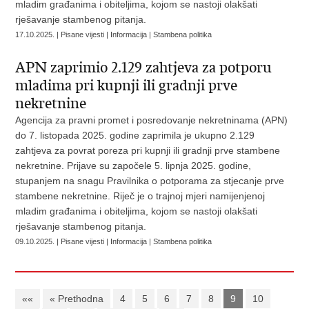
mladim građanima i obiteljima, kojom se nastoji olakšati
rješavanje stambenog pitanja.
17.10.2025. | Pisane vijesti | Informacija | Stambena politika
APN zaprimio 2.129 zahtjeva za potporu
mladima pri kupnji ili gradnji prve
nekretnine
Agencija za pravni promet i posredovanje nekretninama (APN)
do 7. listopada 2025. godine zaprimila je ukupno 2.129
zahtjeva za povrat poreza pri kupnji ili gradnji prve stambene
nekretnine. Prijave su započele 5. lipnja 2025. godine,
stupanjem na snagu Pravilnika o potporama za stjecanje prve
stambene nekretnine. Riječ je o trajnoj mjeri namijenjenoj
mladim građanima i obiteljima, kojom se nastoji olakšati
rješavanje stambenog pitanja.
09.10.2025. | Pisane vijesti | Informacija | Stambena politika
««
« Prethodna
4
5
6
7
8
9
10