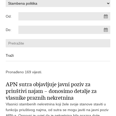
Od:
Do:
Pronađeno 169 vijesti.
APN sutra objavljuje javni poziv za
priuštivi najam – donosimo detalje za
vlasnike praznih nekretnina
Vlasnici stambenih nekretnina koji žele svoje stanove staviti u
funkciju priuštivog najma, od sutra se mogu javiti na javni poziv
APN-a. Osnovni je uvjet da je nekretnina bila prazna dvije