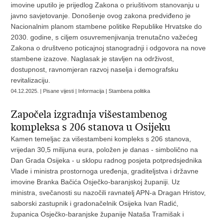
imovine uputilo je prijedlog Zakona o priuštivom stanovanju u
javno savjetovanje. Donošenje ovog zakona predviđeno je
Nacionalnim planom stambene politike Republike Hrvatske do
2030. godine, s ciljem osuvremenjivanja trenutačno važećeg
Zakona o društveno poticajnoj stanogradnji i odgovora na nove
stambene izazove. Naglasak je stavljen na održivost,
dostupnost, ravnomjeran razvoj naselja i demografsku
revitalizaciju.
04.12.2025. | Pisane vijesti | Informacija | Stambena politika
Započela izgradnja višestambenog
kompleksa s 206 stanova u Osijeku
Kamen temeljac za višestambeni kompleks s 206 stanova,
vrijedan 30,5 milijuna eura, položen je danas - simbolično na
Dan Grada Osijeka - u sklopu radnog posjeta potpredsjednika
Vlade i ministra prostornoga uređenja, graditeljstva i državne
imovine Branka Bačića Osječko-baranjskoj županiji. Uz
ministra, svečanosti su nazočili ravnatelj APN-a Dragan Hristov,
saborski zastupnik i gradonačelnik Osijeka Ivan Radić,
županica Osječko-baranjske županije Nataša Tramišak i