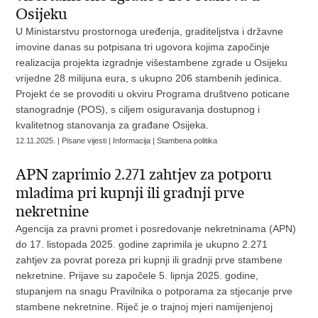
Osijeku
U Ministarstvu prostornoga uređenja, graditeljstva i državne
imovine danas su potpisana tri ugovora kojima započinje
realizacija projekta izgradnje višestambene zgrade u Osijeku
vrijedne 28 milijuna eura, s ukupno 206 stambenih jedinica.
Projekt će se provoditi u okviru Programa društveno poticane
stanogradnje (POS), s ciljem osiguravanja dostupnog i
kvalitetnog stanovanja za građane Osijeka.
12.11.2025. | Pisane vijesti | Informacija | Stambena politika
APN zaprimio 2.271 zahtjev za potporu
mladima pri kupnji ili gradnji prve
nekretnine
Agencija za pravni promet i posredovanje nekretninama (APN)
do 17. listopada 2025. godine zaprimila je ukupno 2.271
zahtjev za povrat poreza pri kupnji ili gradnji prve stambene
nekretnine. Prijave su započele 5. lipnja 2025. godine,
stupanjem na snagu Pravilnika o potporama za stjecanje prve
stambene nekretnine. Riječ je o trajnoj mjeri namijenjenoj