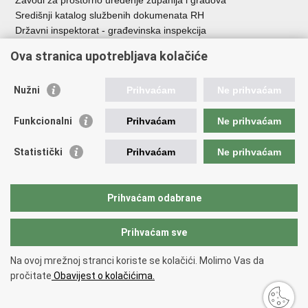
Zavodi za prostorno uređenje županija i gradova
Središnji katalog službenih dokumenata RH
Državni inspektorat - građevinska inspekcija
AZONIZ
Ova stranica upotrebljava kolačiće
Važne poveznice
Nužni
Prihvaćam
Ne prihvaćam
Vlada Republike Hrvatske
Zavod za prostorni razvoj
Funkcionalni
Prihvaćam
Ne prihvaćam
Agencija za pravni promet i posredovanje nekretninama
Državna geodetska uprava
Statistički
Prihvaćam
Ne prihvaćam
Fond za zaštitu okoliša i energetsku učinkovitost
Centar za restrukturiranje i prodaju (CERP)
Državne nekretnine d.o.o.
Prihvaćam odabrane
Prihvaćam sve
Povratak na vrh
Copyright © 2026 Ministarstvo prostornoga uređenja, graditeljstva i
Na ovoj mrežnoj stranci koriste se kolačići. Molimo Vas da
državne imovine.
pročitate
Obavijest o kolačićima.
Uvjeti korištenja
.
Izjava o pristupačnosti
.