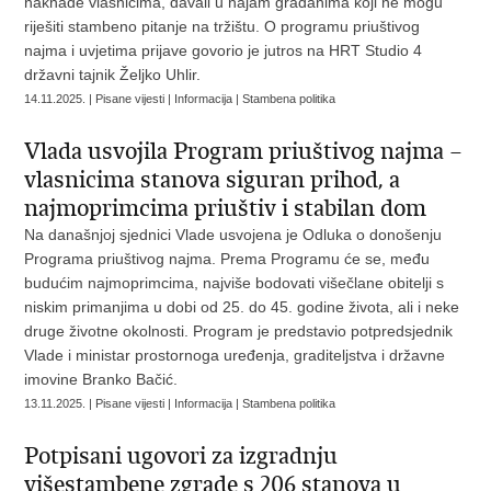
naknade vlasnicima, davali u najam građanima koji ne mogu
riješiti stambeno pitanje na tržištu. O programu priuštivog
najma i uvjetima prijave govorio je jutros na HRT Studio 4
državni tajnik Željko Uhlir.
14.11.2025. | Pisane vijesti | Informacija | Stambena politika
Vlada usvojila Program priuštivog najma –
vlasnicima stanova siguran prihod, a
najmoprimcima priuštiv i stabilan dom
Na današnjoj sjednici Vlade usvojena je Odluka o donošenju
Programa priuštivog najma. Prema Programu će se, među
budućim najmoprimcima, najviše bodovati višečlane obitelji s
niskim primanjima u dobi od 25. do 45. godine života, ali i neke
druge životne okolnosti. Program je predstavio potpredsjednik
Vlade i ministar prostornoga uređenja, graditeljstva i državne
imovine Branko Bačić.
13.11.2025. | Pisane vijesti | Informacija | Stambena politika
Potpisani ugovori za izgradnju
višestambene zgrade s 206 stanova u