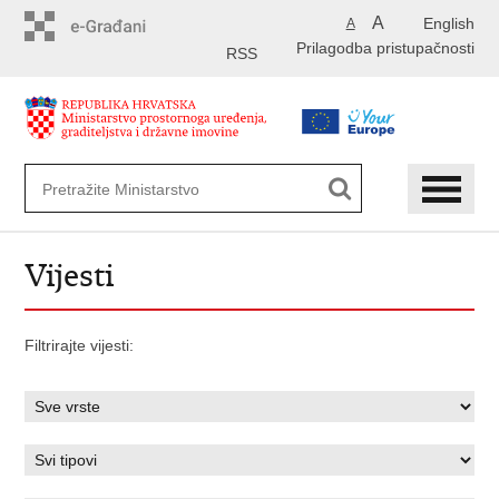
Preskoči
A
English
A
na
Prilagodba pristupačnosti
glavni
RSS
sadržaj
Vijesti
Filtrirajte vijesti: