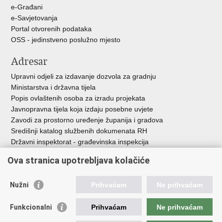
e-Građani
e-Savjetovanja
Portal otvorenih podataka
OSS - jedinstveno poslužno mjesto
Adresar
Upravni odjeli za izdavanje dozvola za gradnju
Ministarstva i državna tijela
Popis ovlaštenih osoba za izradu projekata
Javnopravna tijela koja izdaju posebne uvjete
Zavodi za prostorno uređenje županija i gradova
Središnji katalog službenih dokumenata RH
Državni inspektorat - građevinska inspekcija
AZONIZ
Ova stranica upotrebljava kolačiće
Važne poveznice
Nužni
Prihvaćam
Ne prihvaćam
Vlada Republike Hrvatske
Zavod za prostorni razvoj
Funkcionalni
Prihvaćam
Ne prihvaćam
Agencija za pravni promet i posredovanje nekretninama