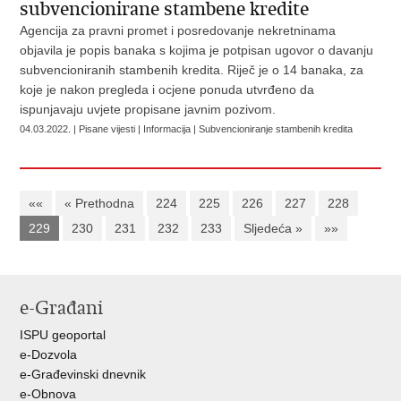
subvencionirane stambene kredite
Agencija za pravni promet i posredovanje nekretninama
objavila je popis banaka s kojima je potpisan ugovor o davanju
subvencioniranih stambenih kredita. Riječ je o 14 banaka, za
koje je nakon pregleda i ocjene ponuda utvrđeno da
ispunjavaju uvjete propisane javnim pozivom.
04.03.2022. | Pisane vijesti | Informacija | Subvencioniranje stambenih kredita
««
« Prethodna
224
225
226
227
228
229
230
231
232
233
Sljedeća »
»»
e-Građani
ISPU geoportal
e-Dozvola
e-Građevinski dnevnik
e-Obnova