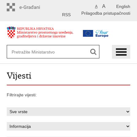
Preskoči
A
English
A
na
Prilagodba pristupačnosti
glavni
RSS
sadržaj
Vijesti
Filtrirajte vijesti: