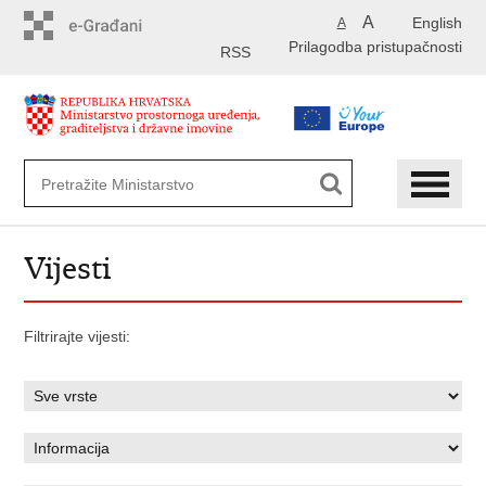
Preskoči
A
English
A
na
Prilagodba pristupačnosti
glavni
RSS
sadržaj
Vijesti
Filtrirajte vijesti: