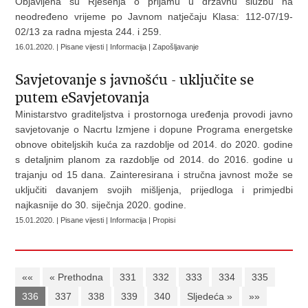
Objavljena su Rješenja o prijamu u državnu službu na
neodređeno vrijeme po Javnom natječaju Klasa: 112-07/19-
02/13 za radna mjesta 244. i 259.
16.01.2020. | Pisane vijesti | Informacija | Zapošljavanje
Savjetovanje s javnošću - uključite se
putem eSavjetovanja
Ministarstvo graditeljstva i prostornoga uređenja provodi javno
savjetovanje o Nacrtu Izmjene i dopune Programa energetske
obnove obiteljskih kuća za razdoblje od 2014. do 2020. godine
s detaljnim planom za razdoblje od 2014. do 2016. godine u
trajanju od 15 dana. Zainteresirana i stručna javnost može se
uključiti davanjem svojih mišljenja, prijedloga i primjedbi
najkasnije do 30. siječnja 2020. godine.
15.01.2020. | Pisane vijesti | Informacija | Propisi
««
« Prethodna
331
332
333
334
335
336
337
338
339
340
Sljedeća »
»»