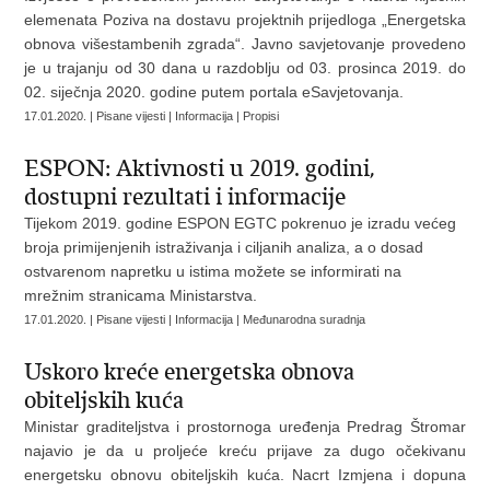
elemenata Poziva na dostavu projektnih prijedloga „Energetska
obnova višestambenih zgrada“. Javno savjetovanje provedeno
je u trajanju od 30 dana u razdoblju od 03. prosinca 2019. do
02. siječnja 2020. godine putem portala eSavjetovanja.
17.01.2020. | Pisane vijesti | Informacija | Propisi
ESPON: Aktivnosti u 2019. godini,
dostupni rezultati i informacije
Tijekom 2019. godine ESPON EGTC pokrenuo je izradu većeg
broja primijenjenih istraživanja i ciljanih analiza, a o dosad
ostvarenom napretku u istima možete se informirati na
mrežnim stranicama Ministarstva.
17.01.2020. | Pisane vijesti | Informacija | Međunarodna suradnja
Uskoro kreće energetska obnova
obiteljskih kuća
Ministar graditeljstva i prostornoga uređenja Predrag Štromar
najavio je da u proljeće kreću prijave za dugo očekivanu
energetsku obnovu obiteljskih kuća. Nacrt Izmjena i dopuna