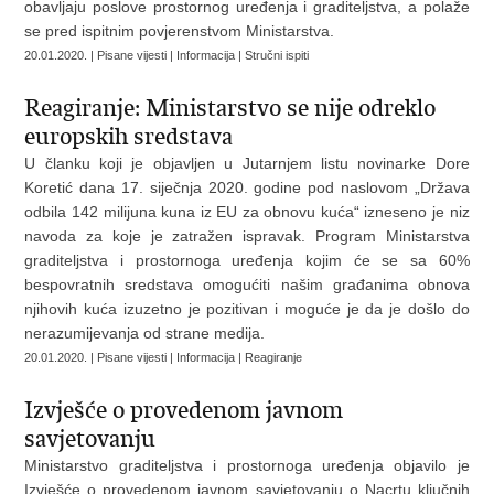
obavljaju poslove prostornog uređenja i graditeljstva, a polaže
se pred ispitnim povjerenstvom Ministarstva.
20.01.2020. | Pisane vijesti | Informacija | Stručni ispiti
Reagiranje: Ministarstvo se nije odreklo
europskih sredstava
U članku koji je objavljen u Jutarnjem listu novinarke Dore
Koretić dana 17. siječnja 2020. godine pod naslovom „Država
odbila 142 milijuna kuna iz EU za obnovu kuća“ izneseno je niz
navoda za koje je zatražen ispravak. Program Ministarstva
graditeljstva i prostornoga uređenja kojim će se sa 60%
bespovratnih sredstava omogućiti našim građanima obnova
njihovih kuća izuzetno je pozitivan i moguće je da je došlo do
nerazumijevanja od strane medija.
20.01.2020. | Pisane vijesti | Informacija | Reagiranje
Izvješće o provedenom javnom
savjetovanju
Ministarstvo graditeljstva i prostornoga uređenja objavilo je
Izvješće o provedenom javnom savjetovanju o Nacrtu ključnih