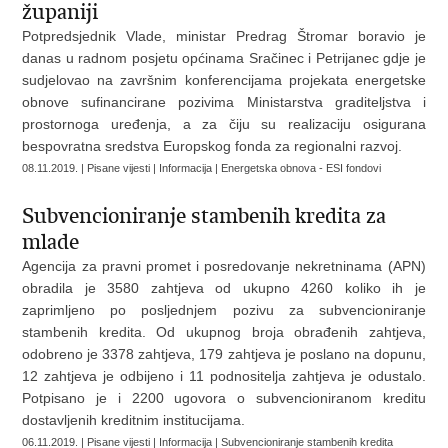
županiji
Potpredsjednik Vlade, ministar Predrag Štromar boravio je
danas u radnom posjetu općinama Sračinec i Petrijanec gdje je
sudjelovao na završnim konferencijama projekata energetske
obnove sufinancirane pozivima Ministarstva graditeljstva i
prostornoga uređenja, a za čiju su realizaciju osigurana
bespovratna sredstva Europskog fonda za regionalni razvoj.
08.11.2019. | Pisane vijesti | Informacija | Energetska obnova - ESI fondovi
Subvencioniranje stambenih kredita za
mlade
Agencija za pravni promet i posredovanje nekretninama (APN)
obradila je 3580 zahtjeva od ukupno 4260 koliko ih je
zaprimljeno po posljednjem pozivu za subvencioniranje
stambenih kredita. Od ukupnog broja obrađenih zahtjeva,
odobreno je 3378 zahtjeva, 179 zahtjeva je poslano na dopunu,
12 zahtjeva je odbijeno i 11 podnositelja zahtjeva je odustalo.
Potpisano je i 2200 ugovora o subvencioniranom kreditu
dostavljenih kreditnim institucijama.
06.11.2019. | Pisane vijesti | Informacija | Subvencioniranje stambenih kredita