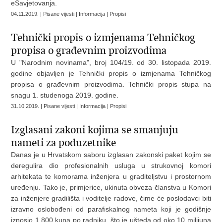
eSavjetovanja.
04.11.2019. | Pisane vijesti | Informacija | Propisi
Tehnički propis o izmjenama Tehničkog
propisa o građevnim proizvodima
U "Narodnim novinama", broj 104/19. od 30. listopada 2019.
godine objavljen je Tehnički propis o izmjenama Tehničkog
propisa o građevnim proizvodima. Tehnički propis stupa na
snagu 1. studenoga 2019. godine.
31.10.2019. | Pisane vijesti | Informacija | Propisi
Izglasani zakoni kojima se smanjuju
nameti za poduzetnike
Danas je u Hrvatskom saboru izglasan zakonski paket kojim se
deregulira dio profesionalnih usluga u strukovnoj komori
arhitekata te komorama inženjera u graditeljstvu i prostornom
uređenju. Tako je, primjerice, ukinuta obveza članstva u Komori
za inženjere gradilišta i voditelje radove, čime će poslodavci biti
izravno oslobođeni od parafiskalnog nameta koji je godišnje
iznosio 1.800 kuna po radniku, što je ušteda od oko 10 milijuna