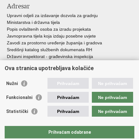
Adresar
Upravni odjeli za izdavanje dozvola za gradnju
Ministarstva i državna tijela
Popis ovlaštenih osoba za izradu projekata
Javnopravna tijela koja izdaju posebne uvjete
Zavodi za prostorno uređenje županija i gradova
Središnji katalog službenih dokumenata RH
Državni inspektorat - građevinska inspekcija
AZONIZ
Ova stranica upotrebljava kolačiće
Važne poveznice
Nužni
Prihvaćam
Ne prihvaćam
Vlada Republike Hrvatske
Zavod za prostorni razvoj
Funkcionalni
Prihvaćam
Ne prihvaćam
Agencija za pravni promet i posredovanje nekretninama
Državna geodetska uprava
Statistički
Prihvaćam
Ne prihvaćam
Fond za zaštitu okoliša i energetsku učinkovitost
Centar za restrukturiranje i prodaju (CERP)
Državne nekretnine d.o.o.
Prihvaćam odabrane