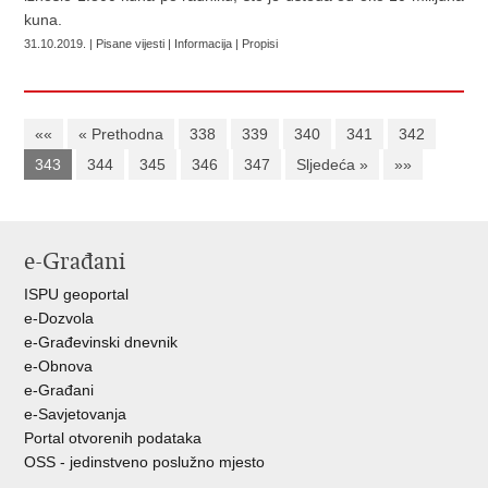
kuna.
31.10.2019. | Pisane vijesti | Informacija | Propisi
««
« Prethodna
338
339
340
341
342
343
344
345
346
347
Sljedeća »
»»
e-Građani
ISPU geoportal
e-Dozvola
e-Građevinski dnevnik
e-Obnova
e-Građani
e-Savjetovanja
Portal otvorenih podataka
OSS - jedinstveno poslužno mjesto