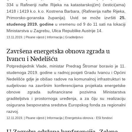
334 u Rafineriji nafte Rijeka na katastarskoj(im) čestici(ama)
1418 i 1419 k.o. k.o. Kostrena Barbara, (Rafinerija nafte Rijeka,
Primorsko-goranska županija). Uvid se može izvršiti
25.
studenog 2019. godine
u vremenu od 9 do 11 sati na lokaciji
Ministarstva u Zagrebu, Ulica Republike Austrije 14.
13.11.2019. | Pisane vijesti | Informacija | Graditeljstvo
Završena energetska obnova zgrada u
Ivancu i Nedelišću
Potpredsjednik Vlade, ministar Predrag Štromar boravio je 11.
studenoga 2019. godine u radnoj posjeti Gradu Ivancu i Općini
Nedelišće gdje je obišao radove na komunalnoj infrastrukturi te
sudjelovao na završnim konferencijama projekata energetske
obnove zgrada sufinancirane pozivima Ministarstva
graditeljstva i prostornoga uređenja, a za čiju su realizaciju
osigurana bespovratna sredstva Europskog fonda za regionalni
razvoj.
12.11.2019. | Pisane vijesti | Informacija | Energetska obnova - ESI fondovi