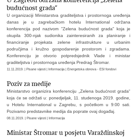
U Zagrebu održana konferencija „Zelena
budućnost grada“
U organizaciji Ministarstva graditeljstva i prostornoga uređenja
danas je u zagrebačkom hotelu International održana
konferencija pod nazivom "Zelena budućnost grada" koja je
okupila 300-njak sudionika zainteresiranih za planiranje i
financiranje projekata zelene infrastrukture u urbanim
područjima i kružno gospodarenje prostorom i zgradama.
Konferenciju je otvorio potpredsjednik Vlade i ministar
graditeljstva i prostornoga uređenja Predrag Štromar.
11.11.2019. | Pisane vijesti | Informacija | Energetska obnova - ESI fondovi
Poziv za medije
Ministarstvo organizira konferenciju „Zelena budućnost grada“
koja će se održati u: ponedjeljak, 11. studenoga 2019. godine,
u Hotelu International u Zagrebu, s početkom u 9:00 sati.
Pozivamo predstavnike medija da poprate ovaj događaj.
08.11.2019. | Pisane vijesti | Informacija
Ministar Štromar u posjetu Varaždinskoj