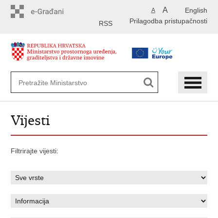
Preskoči
A
English
A
na
Prilagodba pristupačnosti
glavni
RSS
sadržaj
Vijesti
Filtrirajte vijesti: