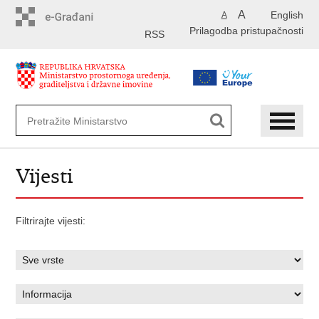
Preskoči
A
English
A
na
Prilagodba pristupačnosti
glavni
RSS
sadržaj
Vijesti
Filtrirajte vijesti: