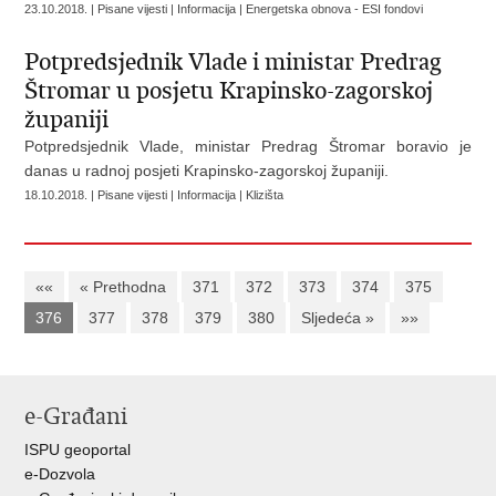
23.10.2018. | Pisane vijesti | Informacija | Energetska obnova - ESI fondovi
Potpredsjednik Vlade i ministar Predrag
Štromar u posjetu Krapinsko-zagorskoj
županiji
Potpredsjednik Vlade, ministar Predrag Štromar boravio je
danas u radnoj posjeti Krapinsko-zagorskoj županiji.
18.10.2018. | Pisane vijesti | Informacija | Klizišta
««
« Prethodna
371
372
373
374
375
376
377
378
379
380
Sljedeća »
»»
e-Građani
ISPU geoportal
e-Dozvola