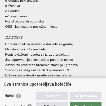
e-Građevinski dnevnik
e-Obnova
e-Građani
e-Savjetovanja
Portal otvorenih podataka
OSS - jedinstveno poslužno mjesto
Adresar
Upravni odjeli za izdavanje dozvola za gradnju
Ministarstva i državna tijela
Popis ovlaštenih osoba za izradu projekata
Javnopravna tijela koja izdaju posebne uvjete
Zavodi za prostorno uređenje županija i gradova
Središnji katalog službenih dokumenata RH
Državni inspektorat - građevinska inspekcija
AZONIZ
Ova stranica upotrebljava kolačiće
Važne poveznice
Nužni
Prihvaćam
Ne prihvaćam
Vlada Republike Hrvatske
Zavod za prostorni razvoj