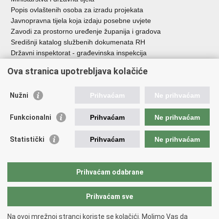
Popis ovlaštenih osoba za izradu projekata
Javnopravna tijela koja izdaju posebne uvjete
Zavodi za prostorno uređenje županija i gradova
Središnji katalog službenih dokumenata RH
Državni inspektorat - građevinska inspekcija
AZONIZ
Ova stranica upotrebljava kolačiće
Važne poveznice
Nužni
Prihvaćam
Ne prihvaćam
Vlada Republike Hrvatske
Zavod za prostorni razvoj
Funkcionalni
Prihvaćam
Ne prihvaćam
Agencija za pravni promet i posredovanje nekretninama
Državna geodetska uprava
Statistički
Prihvaćam
Ne prihvaćam
Fond za zaštitu okoliša i energetsku učinkovitost
Centar za restrukturiranje i prodaju (CERP)
Državne nekretnine d.o.o.
Prihvaćam odabrane
Prihvaćam sve
Povratak na vrh
Copyright © 2026 Ministarstvo prostornoga uređenja, graditeljstva i
Na ovoj mrežnoj stranci koriste se kolačići. Molimo Vas da