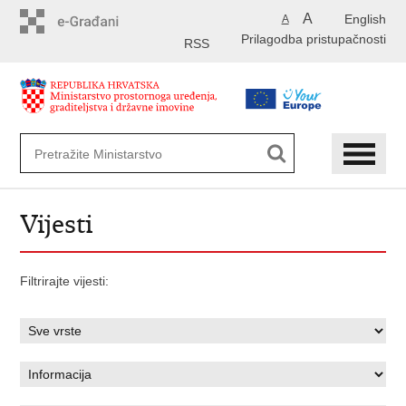
Preskoči
A
English
A
na
Prilagodba pristupačnosti
glavni
RSS
sadržaj
Vijesti
Filtrirajte vijesti: