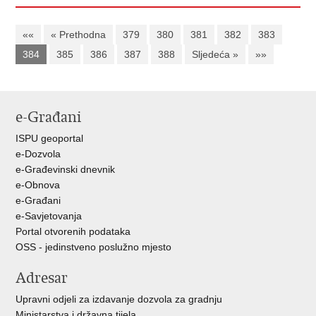
««
« Prethodna
379
380
381
382
383
384
385
386
387
388
Sljedeća »
»»
e-Građani
ISPU geoportal
e-Dozvola
e-Građevinski dnevnik
e-Obnova
e-Građani
e-Savjetovanja
Portal otvorenih podataka
OSS - jedinstveno poslužno mjesto
Adresar
Upravni odjeli za izdavanje dozvola za gradnju
Ministarstva i državna tijela