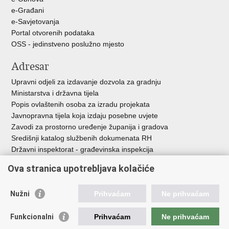
e-Građani
e-Savjetovanja
Portal otvorenih podataka
OSS - jedinstveno poslužno mjesto
Adresar
Upravni odjeli za izdavanje dozvola za gradnju
Ministarstva i državna tijela
Popis ovlaštenih osoba za izradu projekata
Javnopravna tijela koja izdaju posebne uvjete
Zavodi za prostorno uređenje županija i gradova
Središnji katalog službenih dokumenata RH
Državni inspektorat - građevinska inspekcija
AZONIZ
Ova stranica upotrebljava kolačiće
Važne poveznice
Nužni
Prihvaćam
Ne prihvaćam
Vlada Republike Hrvatske
Zavod za prostorni razvoj
Funkcionalni
Prihvaćam
Ne prihvaćam
Agencija za pravni promet i posredovanje nekretninama