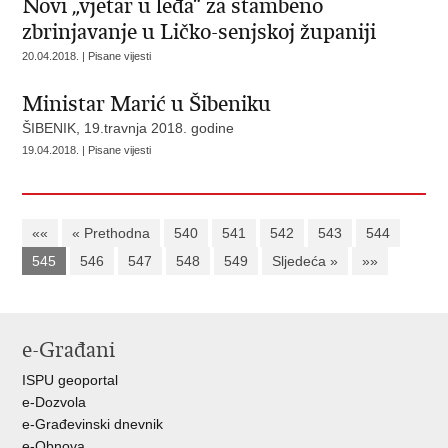
Novi „vjetar u leđa“ za stambeno
zbrinjavanje u Ličko-senjskoj županiji
20.04.2018. | Pisane vijesti
Ministar Marić u Šibeniku
ŠIBENIK, 19.travnja 2018. godine
19.04.2018. | Pisane vijesti
««
« Prethodna
540
541
542
543
544
545
546
547
548
549
Sljedeća »
»»
e-Građani
ISPU geoportal
e-Dozvola
e-Građevinski dnevnik
e-Obnova