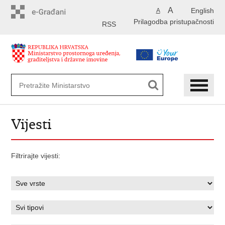
Preskoči
A
English
A
na
Prilagodba pristupačnosti
glavni
RSS
sadržaj
Vijesti
Filtrirajte vijesti: