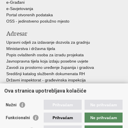
e-Građani
e-Savjetovanja
Portal otvorenih podataka
OSS - jedinstveno poslužno mjesto
Adresar
Upravni odjeli za izdavanje dozvola za gradnju
Ministarstva i državna tijela
Popis ovlaštenih osoba za izradu projekata
Javnopravna tijela koja izdaju posebne uvjete
Zavodi za prostorno uređenje županija i gradova
Središnji katalog službenih dokumenata RH
Državni inspektorat - građevinska inspekcija
AZONIZ
Ova stranica upotrebljava kolačiće
Važne poveznice
Nužni
Prihvaćam
Ne prihvaćam
Vlada Republike Hrvatske
Zavod za prostorni razvoj
Funkcionalni
Prihvaćam
Ne prihvaćam
Agencija za pravni promet i posredovanje nekretninama
Državna geodetska uprava