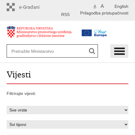
Preskoči
A
English
A
na
Prilagodba pristupačnosti
glavni
RSS
sadržaj
Vijesti
Filtrirajte vijesti: