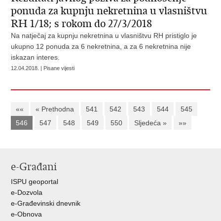
ponuda za kupnju nekretnina u vlasništvu
RH 1/18; s rokom do 27/3/2018
Na natječaj za kupnju nekretnina u vlasništvu RH pristiglo je
ukupno 12 ponuda za 6 nekretnina, a za 6 nekretnina nije
iskazan interes.
12.04.2018. | Pisane vijesti
««
« Prethodna
541
542
543
544
545
546
547
548
549
550
Sljedeća »
»»
e-Građani
ISPU geoportal
e-Dozvola
e-Građevinski dnevnik
e-Obnova