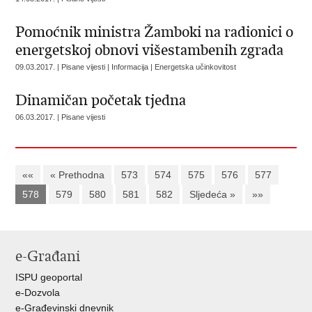
Pomoćnik ministra Žamboki na radionici o
energetskoj obnovi višestambenih zgrada
09.03.2017. | Pisane vijesti | Informacija | Energetska učinkovitost
Dinamičan početak tjedna
06.03.2017. | Pisane vijesti
««
« Prethodna
573
574
575
576
577
578
579
580
581
582
Sljedeća »
»»
e-Građani
ISPU geoportal
e-Dozvola
e-Građevinski dnevnik