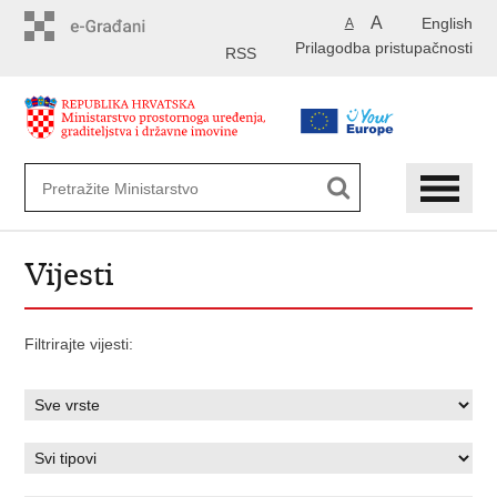
Preskoči
A
English
A
na
Prilagodba pristupačnosti
glavni
RSS
sadržaj
Vijesti
Filtrirajte vijesti: