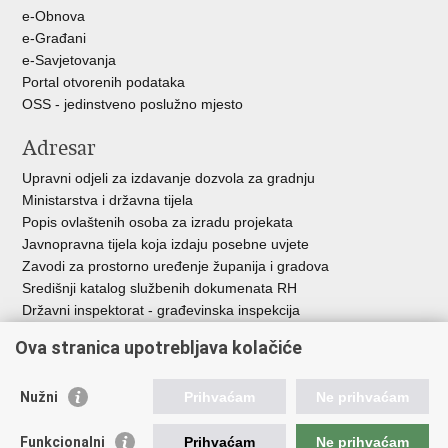
e-Obnova
e-Građani
e-Savjetovanja
Portal otvorenih podataka
OSS - jedinstveno poslužno mjesto
Adresar
Upravni odjeli za izdavanje dozvola za gradnju
Ministarstva i državna tijela
Popis ovlaštenih osoba za izradu projekata
Javnopravna tijela koja izdaju posebne uvjete
Zavodi za prostorno uređenje županija i gradova
Središnji katalog službenih dokumenata RH
Državni inspektorat - građevinska inspekcija
AZONIZ
Ova stranica upotrebljava kolačiće
Važne poveznice
Nužni
Prihvaćam
Ne prihvaćam
Vlada Republike Hrvatske
Zavod za prostorni razvoj
Funkcionalni
Prihvaćam
Ne prihvaćam