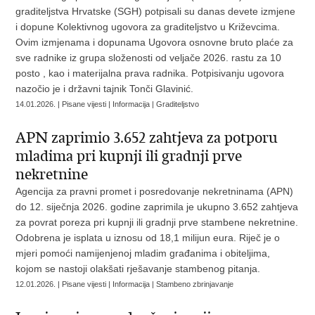
graditeljstva Hrvatske (SGH) potpisali su danas devete izmjene
i dopune Kolektivnog ugovora za graditeljstvo u Križevcima.
Ovim izmjenama i dopunama Ugovora osnovne bruto plaće za
sve radnike iz grupa složenosti od veljače 2026. rastu za 10
posto , kao i materijalna prava radnika. Potpisivanju ugovora
nazočio je i državni tajnik Tonči Glavinić.
14.01.2026. | Pisane vijesti | Informacija | Graditeljstvo
APN zaprimio 3.652 zahtjeva za potporu
mladima pri kupnji ili gradnji prve
nekretnine
Agencija za pravni promet i posredovanje nekretninama (APN)
do 12. siječnja 2026. godine zaprimila je ukupno 3.652 zahtjeva
za povrat poreza pri kupnji ili gradnji prve stambene nekretnine.
Odobrena je isplata u iznosu od 18,1 milijun eura. Riječ je o
mjeri pomoći namijenjenoj mladim građanima i obiteljima,
kojom se nastoji olakšati rješavanje stambenog pitanja.
12.01.2026. | Pisane vijesti | Informacija | Stambeno zbrinjavanje