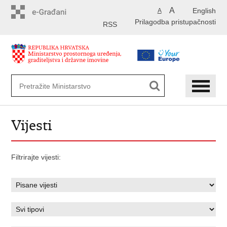
Preskoči
A
English
A
na
Prilagodba pristupačnosti
glavni
RSS
sadržaj
Vijesti
Filtrirajte vijesti: