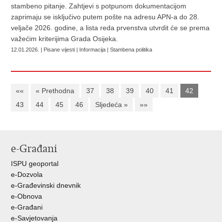
stambeno pitanje. Zahtjevi s potpunom dokumentacijom
zaprimaju se isključivo putem pošte na adresu APN-a do 28.
veljače 2026. godine, a lista reda prvenstva utvrdit će se prema
važećim kriterijima Grada Osijeka.
12.01.2026. | Pisane vijesti | Informacija | Stambena politika
««
« Prethodna
37
38
39
40
41
42
43
44
45
46
Sljedeća »
»»
e-Građani
ISPU geoportal
e-Dozvola
e-Građevinski dnevnik
e-Obnova
e-Građani
e-Savjetovanja