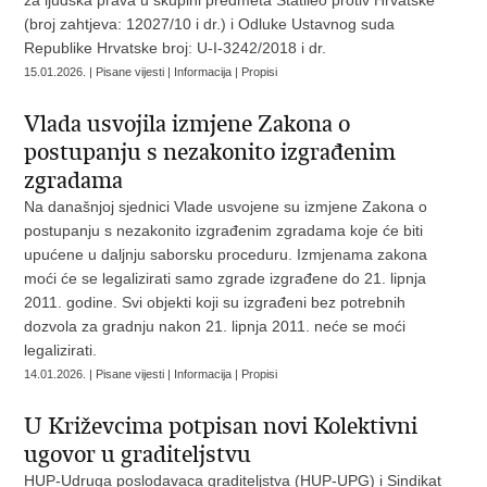
za ljudska prava u skupini predmeta Statileo protiv Hrvatske
(broj zahtjeva: 12027/10 i dr.) i Odluke Ustavnog suda
Republike Hrvatske broj: U-I-3242/2018 i dr.
15.01.2026. | Pisane vijesti | Informacija | Propisi
Vlada usvojila izmjene Zakona o
postupanju s nezakonito izgrađenim
zgradama
Na današnjoj sjednici Vlade usvojene su izmjene Zakona o
postupanju s nezakonito izgrađenim zgradama koje će biti
upućene u daljnju saborsku proceduru. Izmjenama zakona
moći će se legalizirati samo zgrade izgrađene do 21. lipnja
2011. godine. Svi objekti koji su izgrađeni bez potrebnih
dozvola za gradnju nakon 21. lipnja 2011. neće se moći
legalizirati.
14.01.2026. | Pisane vijesti | Informacija | Propisi
U Križevcima potpisan novi Kolektivni
ugovor u graditeljstvu
HUP-Udruga poslodavaca graditeljstva (HUP-UPG) i Sindikat