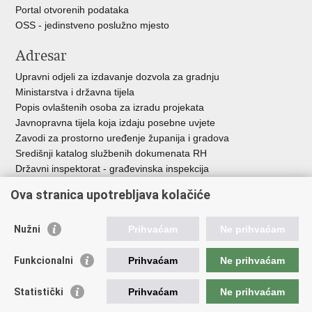
Portal otvorenih podataka
OSS - jedinstveno poslužno mjesto
Adresar
Upravni odjeli za izdavanje dozvola za gradnju
Ministarstva i državna tijela
Popis ovlaštenih osoba za izradu projekata
Javnopravna tijela koja izdaju posebne uvjete
Zavodi za prostorno uređenje županija i gradova
Središnji katalog službenih dokumenata RH
Državni inspektorat - građevinska inspekcija
AZONIZ
Ova stranica upotrebljava kolačiće
Važne poveznice
Nužni
Prihvaćam
Ne prihvaćam
Vlada Republike Hrvatske
Zavod za prostorni razvoj
Funkcionalni
Prihvaćam
Ne prihvaćam
Agencija za pravni promet i posredovanje nekretninama
Državna geodetska uprava
Statistički
Prihvaćam
Ne prihvaćam
Fond za zaštitu okoliša i energetsku učinkovitost