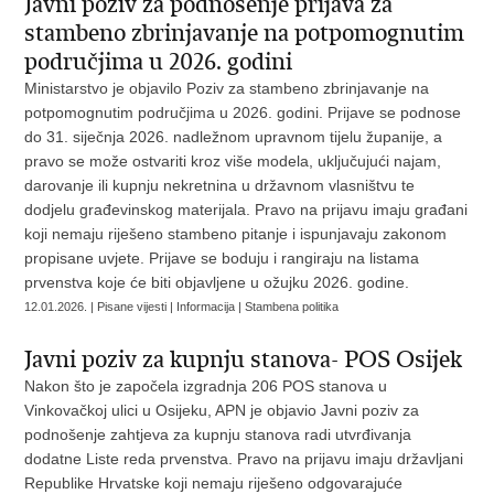
Javni poziv za podnošenje prijava za
stambeno zbrinjavanje na potpomognutim
područjima u 2026. godini
Ministarstvo je objavilo Poziv za stambeno zbrinjavanje na
potpomognutim područjima u 2026. godini. Prijave se podnose
do 31. siječnja 2026. nadležnom upravnom tijelu županije, a
pravo se može ostvariti kroz više modela, uključujući najam,
darovanje ili kupnju nekretnina u državnom vlasništvu te
dodjelu građevinskog materijala. Pravo na prijavu imaju građani
koji nemaju riješeno stambeno pitanje i ispunjavaju zakonom
propisane uvjete. Prijave se boduju i rangiraju na listama
prvenstva koje će biti objavljene u ožujku 2026. godine.
12.01.2026. | Pisane vijesti | Informacija | Stambena politika
Javni poziv za kupnju stanova- POS Osijek
Nakon što je započela izgradnja 206 POS stanova u
Vinkovačkoj ulici u Osijeku, APN je objavio Javni poziv za
podnošenje zahtjeva za kupnju stanova radi utvrđivanja
dodatne Liste reda prvenstva. Pravo na prijavu imaju državljani
Republike Hrvatske koji nemaju riješeno odgovarajuće