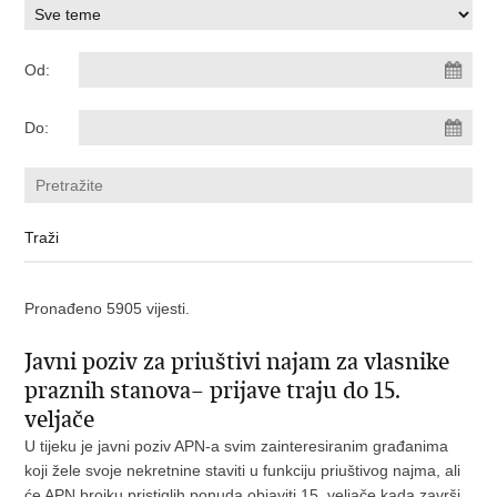
Od:
Do:
Pronađeno 5905 vijesti.
Javni poziv za priuštivi najam za vlasnike
praznih stanova– prijave traju do 15.
veljače
U tijeku je javni poziv APN-a svim zainteresiranim građanima
koji žele svoje nekretnine staviti u funkciju priuštivog najma, ali
će APN brojku pristiglih ponuda objaviti 15. veljače kada završi