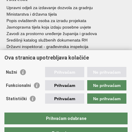
Upravni odjeli za izdavanje dozvola za gradnju
Ministarstva i državna tijela
Popis ovlaštenih osoba za izradu projekata
Javnopravna tijela koja izdaju posebne uvjete
Zavodi za prostorno uređenje županija i gradova
Središnji katalog službenih dokumenata RH
Državni inspektorat - građevinska inspekcija
AZONIZ
Ova stranica upotrebljava kolačiće
Važne poveznice
Nužni
Prihvaćam
Ne prihvaćam
Vlada Republike Hrvatske
Zavod za prostorni razvoj
Funkcionalni
Prihvaćam
Ne prihvaćam
Agencija za pravni promet i posredovanje nekretninama
Državna geodetska uprava
Statistički
Prihvaćam
Ne prihvaćam
Fond za zaštitu okoliša i energetsku učinkovitost
Centar za restrukturiranje i prodaju (CERP)
Državne nekretnine d.o.o.
Prihvaćam odabrane