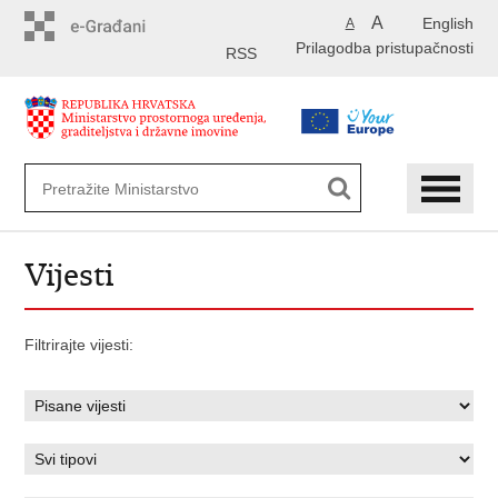
Preskoči
A
English
A
na
Prilagodba pristupačnosti
glavni
RSS
sadržaj
Vijesti
Filtrirajte vijesti: