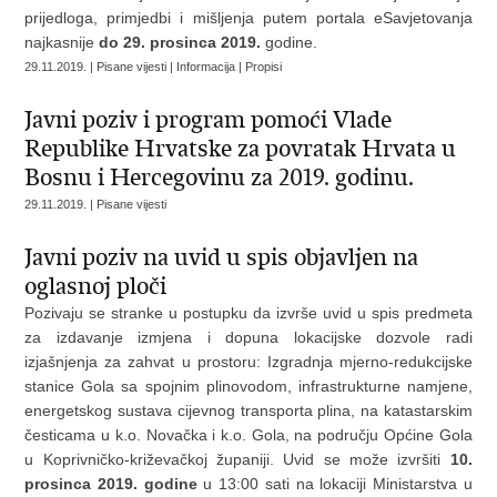
prijedloga, primjedbi i mišljenja putem portala eSavjetovanja
najkasnije
do 29. prosinca 2019.
godine.
29.11.2019. | Pisane vijesti | Informacija | Propisi
Javni poziv i program pomoći Vlade
Republike Hrvatske za povratak Hrvata u
Bosnu i Hercegovinu za 2019. godinu.
29.11.2019. | Pisane vijesti
Javni poziv na uvid u spis objavljen na
oglasnoj ploči
Pozivaju se stranke u postupku da izvrše uvid u spis predmeta
za izdavanje izmjena i dopuna lokacijske dozvole radi
izjašnjenja za zahvat u prostoru: Izgradnja mjerno-redukcijske
stanice Gola sa spojnim plinovodom, infrastrukturne namjene,
energetskog sustava cijevnog transporta plina, na katastarskim
česticama u k.o. Novačka i k.o. Gola, na području Općine Gola
u Koprivničko-križevačkoj županiji. Uvid se može izvršiti
10.
prosinca 2019. godine
u 13:00 sati na lokaciji Ministarstva u