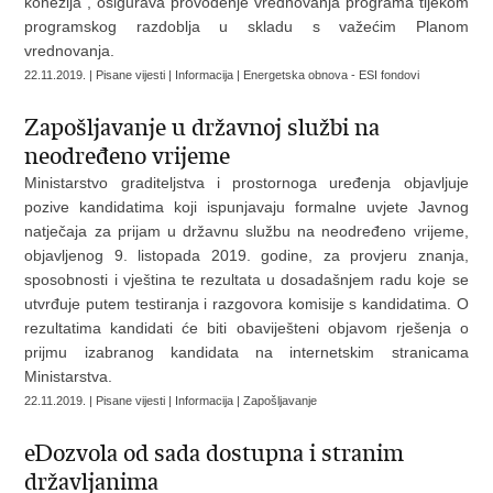
kohezija“, osigurava provođenje vrednovanja programa tijekom
programskog razdoblja u skladu s važećim Planom
vrednovanja.
22.11.2019. | Pisane vijesti | Informacija | Energetska obnova - ESI fondovi
Zapošljavanje u državnoj službi na
neodređeno vrijeme
Ministarstvo graditeljstva i prostornoga uređenja objavljuje
pozive kandidatima koji ispunjavaju formalne uvjete Javnog
natječaja za prijam u državnu službu na neodređeno vrijeme,
objavljenog 9. listopada 2019. godine, za provjeru znanja,
sposobnosti i vještina te rezultata u dosadašnjem radu koje se
utvrđuje putem testiranja i razgovora komisije s kandidatima. O
rezultatima kandidati će biti obaviješteni objavom rješenja o
prijmu izabranog kandidata na internetskim stranicama
Ministarstva.
22.11.2019. | Pisane vijesti | Informacija | Zapošljavanje
eDozvola od sada dostupna i stranim
državljanima