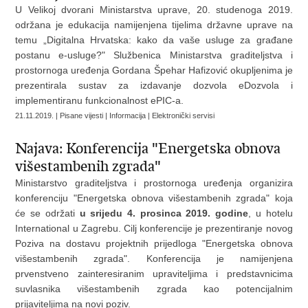
U Velikoj dvorani Ministarstva uprave, 20. studenoga 2019.
održana je edukacija namijenjena tijelima državne uprave na
temu „Digitalna Hrvatska: kako da vaše usluge za građane
postanu e-usluge?" Službenica Ministarstva graditeljstva i
prostornoga uređenja Gordana Špehar Hafizović okupljenima je
prezentirala sustav za izdavanje dozvola eDozvola i
implementiranu funkcionalnost ePIC-a.
21.11.2019. | Pisane vijesti | Informacija | Elektronički servisi
Najava: Konferencija "Energetska obnova
višestambenih zgrada"
Ministarstvo graditeljstva i prostornoga uređenja organizira
konferenciju "Energetska obnova višestambenih zgrada" koja
će se održati
u srijedu 4. prosinca 2019. godine
, u hotelu
International u Zagrebu. Cilj konferencije je prezentiranje novog
Poziva na dostavu projektnih prijedloga "Energetska obnova
višestambenih zgrada". Konferencija je namijenjena
prvenstveno zainteresiranim upraviteljima i predstavnicima
suvlasnika višestambenih zgrada kao potencijalnim
prijaviteljima na novi poziv.