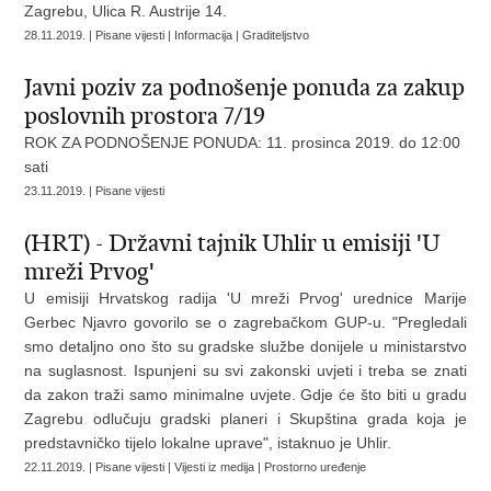
Zagrebu, Ulica R. Austrije 14.
28.11.2019. | Pisane vijesti | Informacija | Graditeljstvo
Javni poziv za podnošenje ponuda za zakup
poslovnih prostora 7/19
ROK ZA PODNOŠENJE PONUDA:
11. prosinca 2019. do 12:00
sati
23.11.2019. | Pisane vijesti
(HRT) - Državni tajnik Uhlir u emisiji 'U
mreži Prvog'
U emisiji Hrvatskog radija 'U mreži Prvog' urednice Marije
Gerbec Njavro govorilo se o zagrebačkom GUP-u. "Pregledali
smo detaljno ono što su gradske službe donijele u ministarstvo
na suglasnost. Ispunjeni su svi zakonski uvjeti i treba se znati
da zakon traži samo minimalne uvjete. Gdje će što biti u gradu
Zagrebu odlučuju gradski planeri i Skupština grada koja je
predstavničko tijelo lokalne uprave", istaknuo je Uhlir.
22.11.2019. | Pisane vijesti | Vijesti iz medija | Prostorno uređenje