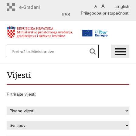
Preskoči
A
English
A
na
Prilagodba pristupačnosti
glavni
RSS
sadržaj
Vijesti
Filtrirajte vijesti: