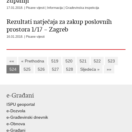
županiji
17.01.2018. | Pisane vijesti | Informacija | Građevinska inspekcija
Rezultati natječaja za zakup poslovnih
prostora 1/17 – Zagreb
16.01.2018. | Pisane vijesti
««
« Prethodna
519
520
521
522
523
524
525
526
527
528
Sljedeća »
»»
e-Građani
ISPU geoportal
e-Dozvola
e-Građevinski dnevnik
e-Obnova
e-Građani