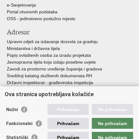
e-Savjetovanja
Portal otvorenih podataka
OSS - jedinstveno poslužno mjesto
Adresar
Upravni odjeli za izdavanje dozvola za gradnju
Ministarstva i državna tijela
Popis ovlaštenih osoba za izradu projekata
Javnopravna tijela koja izdaju posebne uvjete
Zavodi za prostorno uređenje županija i gradova
Središnji katalog službenih dokumenata RH
Državni inspektorat - građevinska inspekcija
AZONIZ
Ova stranica upotrebljava kolačiće
Važne poveznice
Nužni
Prihvaćam
Ne prihvaćam
Vlada Republike Hrvatske
Zavod za prostorni razvoj
Funkcionalni
Prihvaćam
Ne prihvaćam
Agencija za pravni promet i posredovanje nekretninama
Državna geodetska uprava
Statistički
Prihvaćam
Ne prihvaćam