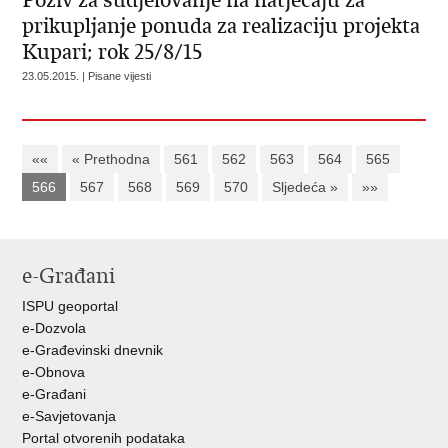
Poziv za sudjelovanje na natječaju za
prikupljanje ponuda za realizaciju projekta
Kupari; rok 25/8/15
23.05.2015. | Pisane vijesti
««
« Prethodna
561
562
563
564
565
566
567
568
569
570
Sljedeća »
»»
e-Građani
ISPU geoportal
e-Dozvola
e-Građevinski dnevnik
e-Obnova
e-Građani
e-Savjetovanja
Portal otvorenih podataka