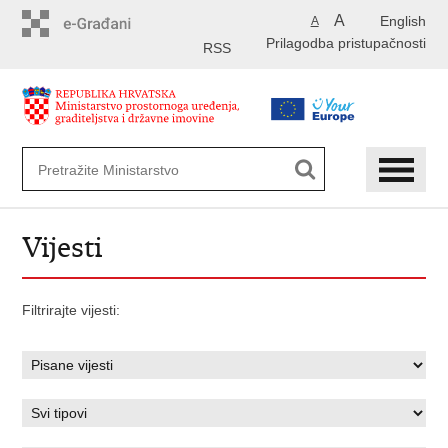
Preskoči
A
English
A
na
Prilagodba pristupačnosti
glavni
RSS
sadržaj
Vijesti
Filtrirajte vijesti: