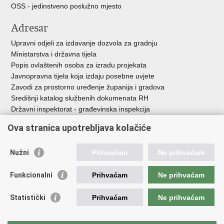
OSS - jedinstveno poslužno mjesto
Adresar
Upravni odjeli za izdavanje dozvola za gradnju
Ministarstva i državna tijela
Popis ovlaštenih osoba za izradu projekata
Javnopravna tijela koja izdaju posebne uvjete
Zavodi za prostorno uređenje županija i gradova
Središnji katalog službenih dokumenata RH
Državni inspektorat - građevinska inspekcija
AZONIZ
Ova stranica upotrebljava kolačiće
Važne poveznice
Nužni
Prihvaćam
Ne prihvaćam
Vlada Republike Hrvatske
Zavod za prostorni razvoj
Funkcionalni
Prihvaćam
Ne prihvaćam
Agencija za pravni promet i posredovanje nekretninama
Državna geodetska uprava
Statistički
Prihvaćam
Ne prihvaćam
Fond za zaštitu okoliša i energetsku učinkovitost
Centar za restrukturiranje i prodaju (CERP)
Državne nekretnine d.o.o.