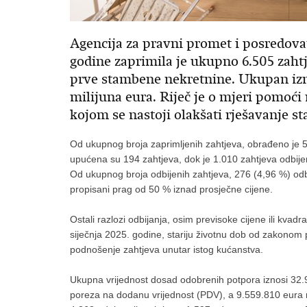
Agencija za pravni promet i posredova
godine zaprimila je ukupno 6.505 zahtje
prve stambene nekretnine. Ukupan izn
milijuna eura. Riječ je o mjeri pomoć
kojom se nastoji olakšati rješavanje s
Od ukupnog broja zaprimljenih zahtjeva, obrađeno je 
upućena su 194 zahtjeva, dok je 1.010 zahtjeva odbijen
Od ukupnog broja odbijenih zahtjeva, 276 (4,96 %) od
propisani prag od 50 % iznad prosječne cijene.
Ostali razlozi odbijanja, osim previsoke cijene ili kvad
siječnja 2025. godine, stariju životnu dob od zakonom 
podnošenje zahtjeva unutar istog kućanstva.
Ukupna vrijednost dosad odobrenih potpora iznosi 32.
poreza na dodanu vrijednost (PDV), a 9.559.810 eura