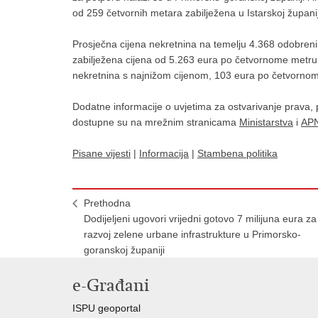
od 259 četvornih metara zabilježena u Istarskoj županij
Prosječna cijena nekretnina na temelju 4.368 odobreni
zabilježena cijena od 5.263 eura po četvornome metru
nekretnina s najnižom cijenom, 103 eura po četvornome
Dodatne informacije o uvjetima za ostvarivanje prava,
dostupne su na mrežnim stranicama
Ministarstva
i
AP
Pisane vijesti
|
Informacija
|
Stambena politika
Prethodna
Dodijeljeni ugovori vrijedni gotovo 7 milijuna eura za
razvoj zelene urbane infrastrukture u Primorsko-
goranskoj županiji
e-Građani
ISPU geoportal