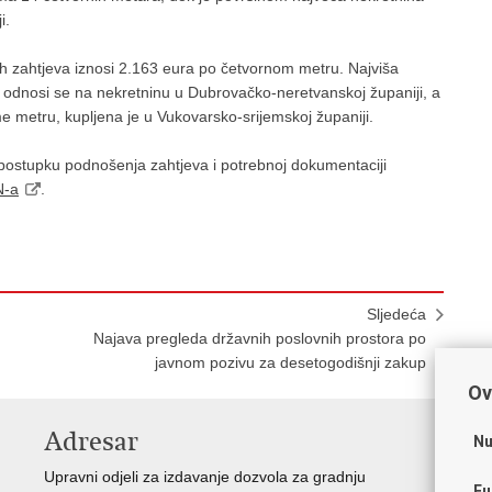
i.
h zahtjeva iznosi 2.163 eura po četvornom metru. Najviša
 odnosi se na nekretninu u Dubrovačko-neretvanskoj županiji, a
 metru, kupljena je u Vukovarsko-srijemskoj županiji.
 postupku podnošenja zahtjeva i potrebnoj dokumentaciji
N-a
.
Sljedeća
Najava pregleda državnih poslovnih prostora po
javnom pozivu za desetogodišnji zakup
Ov
Adresar
V
Nu
Upravni odjeli za izdavanje dozvola za gradnju
Vla
Fu