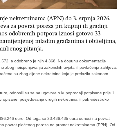
nje nekretninama (APN) do 3. srpnja 2026.
va za povrat poreza pri kupnji ili gradnji
os odobrenih potpora iznosi gotovo 33
i namijenjenoj mladim građanima i obiteljima,
tambenog pitanja.
5.572, a odobreno je njih 4.368. Na dopunu dokumentacije
o zbog neispunjavanja zakonskih uvjeta ili povlačenja zahtjeva.
bačena su zbog cijene nekretnine koja je prelazila zakonom
rature, odnosili su se na ugovore o kupoprodaji potpisane prije 1.
propisane, posjedovanje drugih nekretnina ili pak višestruko
996.246 euro. Od toga se 23.436.435 eura odnosi na povrat
 na povrat plaćenog poreza na promet nekretninama (PPN). Od