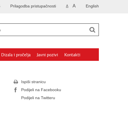
A
S
Prilagodba pristupačnosti
English
A
Dizala i pročelja
Javni pozivi
Kontakti
Ispiši stranicu
Podijeli na Facebooku
Podijeli na Twitteru