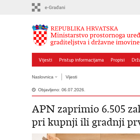
Preskoči
na
glavni
sadržaj
Vijesti
Pristup informacijama
Propisi
Drž
Naslovnica
Vijesti
Objavljeno: 06.07.2026.
APN zaprimio 6.505 za
pri kupnji ili gradnji p