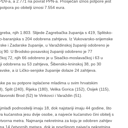
PDV-a, a 2.771 na povrat PPN-a. Prosječan iznos potpore jest
tpora po obitelji iznosi 7.554 eura.
greba, njih 1.803. Slijede Zagrebačka županija s 419, Splitsko-
o-baranjska s 204 odobrena zahtjeva. Iz Vukovarsko-srijemske
ske i Zadarske županije, u Varaždinskoj županiji odobreno je
oj 90. U Brodsko-posavskoj županiji odobreno je 77
čkoj 72, njih 66 odobreno je u Sisačko-moslavačkoj i 63 u
iji odobrena su 53 zahtjeva, Šibensko-kninskoj 38, po 30
avske, a iz Ličko-senjske županije dolaze 24 zahtjeva.
vatske pa su potpore isplaćene mladima u svim hrvatskim
plit (240), Rijeka (180), Velika Gorica (152), Osijek (115),
lavonski Brod (52) te Vinkovci i Varaždin (51).
mlađi podnositelji imaju 18, dok najstariji imaju 44 godine, što
a kućanstva jesu dvije osobe, a najveće kućanstvo čini obitelj s
etvorna metra. Najmanja nekretnina za koju je odobren zahtjev
 ima 14 četvornih metara, dok je površinom najveća nekretnina