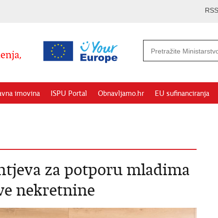
RS
avna imovina
ISPU Portal
Obnavljamo.hr
EU sufinanciranja
htjeva za potporu mladima
rve nekretnine