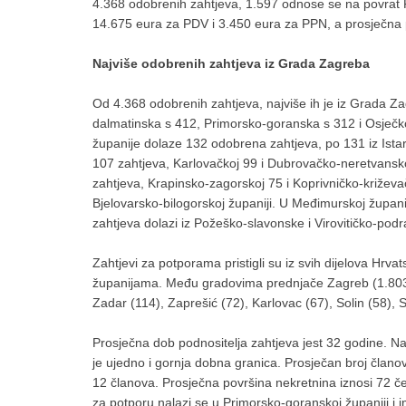
4.368 odobrenih zahtjeva, 1.597 odnose se na povrat 
14.675 eura za PDV i 3.450 eura za PPN, a prosječna po
Najviše odobrenih zahtjeva iz Grada Zagreba
Od 4.368 odobrenih zahtjeva, najviše ih je iz Grada Za
dalmatinska s 412, Primorsko-goranska s 312 i Osječk
županije dolaze 132 odobrena zahtjeva, po 131 iz Istar
107 zahtjeva, Karlovačkoj 99 i Dubrovačko-neretvansk
zahtjeva, Krapinsko-zagorskoj 75 i Koprivničko-križeva
Bjelovarsko-bilogorskoj županiji. U Međimurskoj župan
zahtjeva dolazi iz Požeško-slavonske i Virovitičko-podr
Zahtjevi za potporama pristigli su iz svih dijelova Hr
županijama. Među gradovima prednjače Zagreb (1.803), S
Zadar (114), Zaprešić (72), Karlovac (67), Solin (58), S
Prosječna dob podnositelja zahtjeva jest 32 godine. Naj
je ujedno i gornja dobna granica. Prosječan broj članov
12 članova. Prosječna površina nekretnina iznosi 72 č
za potporu nalazi se u Primorsko-goranskoj županiji i