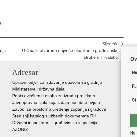
a
Sljedeća
enja
U Opatiji otvoreno najveće okupljanje građevinske
struke u Hrvatskoj
Ov
Adresar
V
Nu
Upravni odjeli za izdavanje dozvola za gradnju
Vla
Fu
Ministarstva i državna tijela
Zav
Popis ovlaštenih osoba za izradu projekata
Age
St
Javnopravna tijela koja izdaju posebne uvjete
Drž
Zavodi za prostorno uređenje županija i gradova
Fon
Središnji katalog službenih dokumenata RH
Cen
Državni inspektorat - građevinska inspekcija
Drž
AZONIZ
Na 