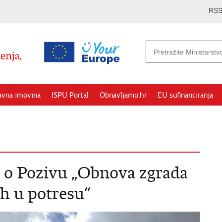
RS
avna imovina
ISPU Portal
Obnavljamo.hr
EU sufinanciranja
e o Pozivu „Obnova zgrada
ih u potresu“