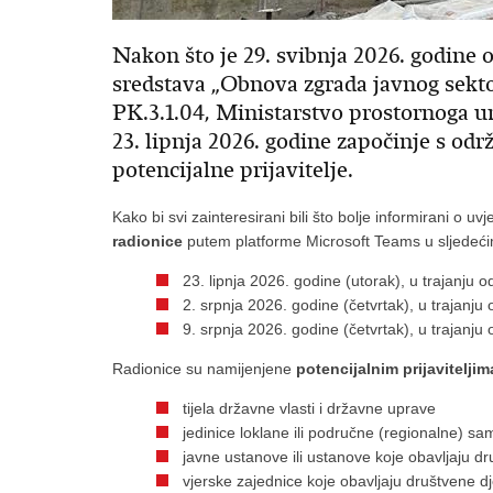
Nakon što je 29. svibnja 2026. godine 
sredstava „Obnova zgrada javnog sekto
PK.3.1.04, Ministarstvo prostornoga ur
23. lipnja 2026. godine započinje s od
potencijalne prijavitelje.
Kako bi svi zainteresirani bili što bolje informirani o 
radionice
putem platforme Microsoft Teams u sljedeć
23. lipnja 2026. godine (utorak), u trajanju 
2. srpnja 2026. godine (četvrtak), u trajanju
9. srpnja 2026. godine (četvrtak), u trajanj
Radionice su namijenjene
potencijalnim prijaviteljim
tijela državne vlasti i državne uprave
jedinice loklane ili područne (regionalne) s
javne ustanove ili ustanove koje obavljaju dr
vjerske zajednice koje obavljaju društvene dj