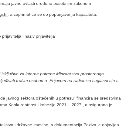
 i imaju javne ovlasti uređene posebnim zakonom
i.hr
, a zaprimat će se do popunjavanja kapaciteta.
ijavitelja i naziv prijavitelja
isključivo za interne potrebe Ministarstva prostornoga
sljeđivati trećim osobama. Prijavom na radionicu suglasni ste s
a javnog sektora oštećenih u potresu“ financira se sredstvima
ama Konkurentnost i kohezija 2021. - 2027., a osigurana je
teljstva i državne imovine, a dokumentacija Poziva je objavljen