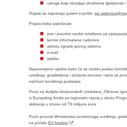
udruge koje obavljaju društvene djelatnosti
Prijave se zaprimaju putem e-pošte:
ee.radionice@mpg
Prijava treba sadržavati:
ime i prezime osobe ovlaštene za zastupanje pr
termin informativne radionice
adresu zgrade javnog sektora
e-mail
telefon
Napominjemo ujedno kako će se osobni podaci koristiti 
uređenja, graditeljstva i državne imovine i neće se pro
načinom korištenja podataka.
Poziv na dodjelu bespovratnih sredstava „Obnova zgrad
iz Europskog fonda za regionalni razvoj u okviru Progr
alokacija u iznosu od 79 milijuna eura.
Poziv provodi Ministarstvo prostornoga uređenja, gradi
na portalu
EU fondovi
.