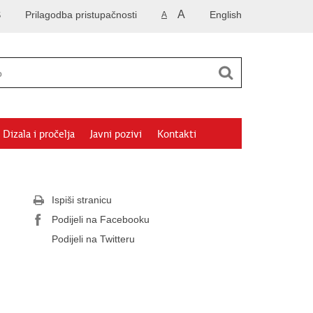
A
S
Prilagodba pristupačnosti
English
A
Dizala i pročelja
Javni pozivi
Kontakti
Ispiši stranicu
Podijeli na Facebooku
Podijeli na Twitteru