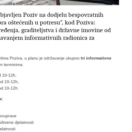
objavljen Poziv na dodjelu bespovratnih
ra oštećenih u potresu“, kod Poziva:
eđenja, graditeljstva i državne imovine od
ržavanjem informativnih radionica za
uvjetima Poziva, u planu je održavanje ukupno
tri informativne
im terminima:
od 10-12h,
 od 10-12h,
u od 10-12h.
a:
amouprave
uštvene djelatnosti
elatnosti