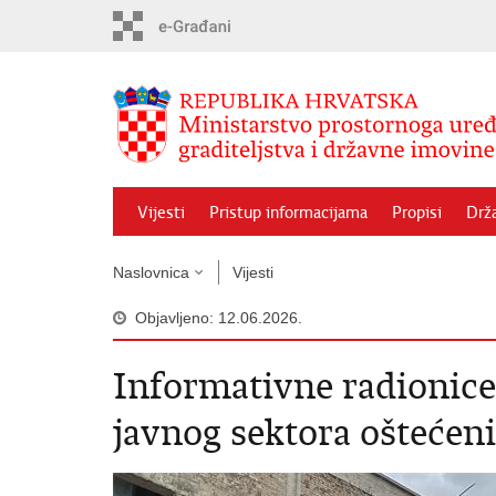
Preskoči
na
glavni
sadržaj
Vijesti
Pristup informacijama
Propisi
Drž
Naslovnica
Vijesti
Objavljeno: 12.06.2026.
Informativne radionic
javnog sektora oštećen