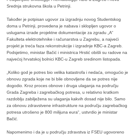
Srednja strukovna škola u Petrinji.
Također je potpisan ugovor za izgradnju novog Studentskog
doma u Petrinji, provedena je nabava i sklopljen ugovor o
uslugama izrade projektne dokumentacije za zgradu „A“
Fakulteta elektrotehnike i računarstva u Zagrebu, a najveći
projekt je treća faza rekonstrukcije i izgradnje KBC-a Zagreb.
Podsjetimo, ministar Bačić i ministrica Hrstić obišli su radove na
najvećoj hrvatskoj bolnici KBC-u Zagreb sredinom listopada.
„Koliko god je potres bio velika katastrofa i nedaća, omogućio je
obnovu zgrada koje ne bi bile obnovljene da se potres nije
dogodio. Kroz proces obnove i druga ulaganja na području
Grada Zagreba i zagrebačkog potresa, u relativno kratkom
razdoblju zabilježena su ulaganja kakvih dosad nije bilo. Samo
za obnovu zdravstvene infrastrukture na području zagrebačkog
potresa utrošeno je 800 milijuna eura“, ustvrdio je ministar
Bačić.
Napomenimo i da je u području zdravstva iz FSEU ugovoreno