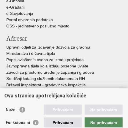
e-Obnova
e-Građani
e-Savjetovanja
Portal otvorenih podataka
OSS - jedinstveno poslužno mjesto
Adresar
Upravni odjeli za izdavanje dozvola za gradnju
Ministarstva i državna tijela
Popis ovlaštenih osoba za izradu projekata
Javnopravna tijela koja izdaju posebne uvjete
Zavodi za prostorno uređenje županija i gradova
Središnji katalog službenih dokumenata RH
Državni inspektorat - građevinska inspekcija
AZONIZ
Ova stranica upotrebljava kolačiće
Važne poveznice
Nužni
Prihvaćam
Ne prihvaćam
Vlada Republike Hrvatske
Zavod za prostorni razvoj
Funkcionalni
Prihvaćam
Ne prihvaćam
Agencija za pravni promet i posredovanje nekretninama