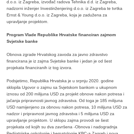
d.o.o. iz Zagreba, izvođač radova Tehnika d.d. iz Zagreba,
nadzorni inženjer Investinženjering d.o.o. iz Zagreba te tvrtka
Ernst & Young d.o.o. iz Zagreba, koja je zadužena za
upravljanje projektom.
Program Vlade Republike Hrvatske financiran zajmom
Svjetske banke
Obnova zgrade Hrvatskog zavoda za javno zdravstvo
financirana je iz zajma Svjetske banke i jedan je od šest
projekata financiranih iz tog izvora.
Podsjetimo, Republika Hrvatska je u srpnju 2020. godine
sklopila Ugovor o zajmu sa Svjetskom bankom u ukupnom
iznosu od 200 milijuna USD za projekt obnove nakon potresa i
jačanja pripravnosti javnog zdravstva. Od toga je 185 milijuna
USD namijenjeno za obnovu nakon potresa, 10 milijuna USD za
nadzor i pripravnost javnog zdravstva i 5 milijuna USD za
upravljanje projektom. U sklopu zajma provodi se šest
projekata od kojih su dva završena -Obnova i nadogradnja
Pedijatrijske onkologije i hematologije KBC-a Zagreb i nova