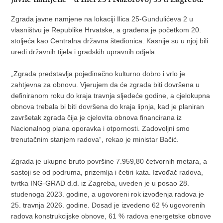
Zgrada javne namjene na lokaciji Ilica 25-Gundulićeva 2 u
vlasništvu je Republike Hrvatske, a građena je početkom 20.
stoljeća kao Centralna državna štedionica. Kasnije su u njoj bili
uredi državnih tijela i gradskih upravnih odjela.
„Zgrada predstavlja pojedinačno kulturno dobro i vrlo je
zahtjevna za obnovu. Vjerujem da će zgrada biti dovršena u
definiranom roku do kraja travnja sljedeće godine, a cjelokupna
obnova trebala bi biti dovršena do kraja lipnja, kad je planiran
završetak zgrada čija je cjelovita obnova financirana iz
Nacionalnog plana oporavka i otpornosti. Zadovoljni smo
trenutačnim stanjem radova“, rekao je ministar Bačić.
Zgrada je ukupne bruto površine 7.959,80 četvornih metara, a
sastoji se od podruma, prizemlja i četiri kata. Izvođač radova,
tvrtka ING-GRAD d.d. iz Zagreba, uveden je u posao 28.
studenoga 2023. godine, a ugovoreni rok izvođenja radova je
25. travnja 2026. godine. Dosad je izvedeno 62 % ugovorenih
radova konstrukcijske obnove, 61 % radova energetske obnove