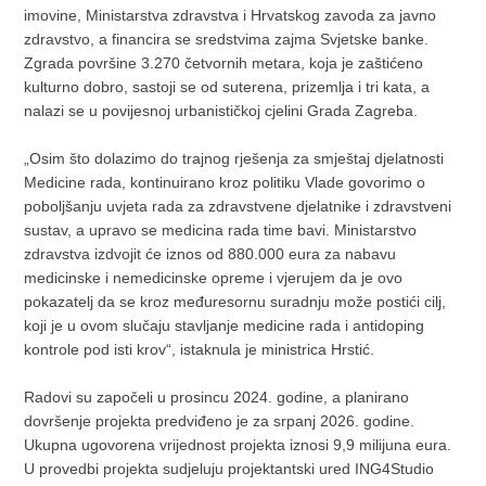
imovine, Ministarstva zdravstva i Hrvatskog zavoda za javno
zdravstvo, a financira se sredstvima zajma Svjetske banke.
Zgrada površine 3.270 četvornih metara, koja je zaštićeno
kulturno dobro, sastoji se od suterena, prizemlja i tri kata, a
nalazi se u povijesnoj urbanističkoj cjelini Grada Zagreba.
„Osim što dolazimo do trajnog rješenja za smještaj djelatnosti
Medicine rada, kontinuirano kroz politiku Vlade govorimo o
poboljšanju uvjeta rada za zdravstvene djelatnike i zdravstveni
sustav, a upravo se medicina rada time bavi. Ministarstvo
zdravstva izdvojit će iznos od 880.000 eura za nabavu
medicinske i nemedicinske opreme i vjerujem da je ovo
pokazatelj da se kroz međuresornu suradnju može postići cilj,
koji je u ovom slučaju stavljanje medicine rada i antidoping
kontrole pod isti krov“, istaknula je ministrica Hrstić.
Radovi su započeli u prosincu 2024. godine, a planirano
dovršenje projekta predviđeno je za srpanj 2026. godine.
Ukupna ugovorena vrijednost projekta iznosi 9,9 milijuna eura.
U provedbi projekta sudjeluju projektantski ured ING4Studio