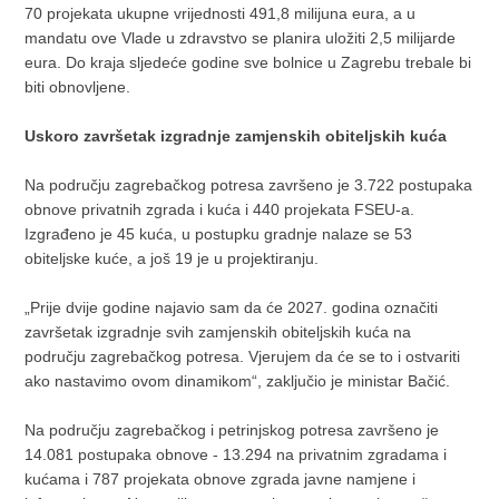
70 projekata ukupne vrijednosti 491,8 milijuna eura, a u
mandatu ove Vlade u zdravstvo se planira uložiti 2,5 milijarde
eura. Do kraja sljedeće godine sve bolnice u Zagrebu trebale bi
biti obnovljene.
Uskoro završetak izgradnje zamjenskih obiteljskih kuća
Na području zagrebačkog potresa završeno je 3.722 postupaka
obnove privatnih zgrada i kuća i 440 projekata FSEU-a.
Izgrađeno je 45 kuća, u postupku gradnje nalaze se 53
obiteljske kuće, a još 19 je u projektiranju.
„Prije dvije godine najavio sam da će 2027. godina označiti
završetak izgradnje svih zamjenskih obiteljskih kuća na
području zagrebačkog potresa. Vjerujem da će se to i ostvariti
ako nastavimo ovom dinamikom“, zaključio je ministar Bačić.
Na području zagrebačkog i petrinjskog potresa završeno je
14.081 postupaka obnove - 13.294 na privatnim zgradama i
kućama i 787 projekata obnove zgrada javne namjene i