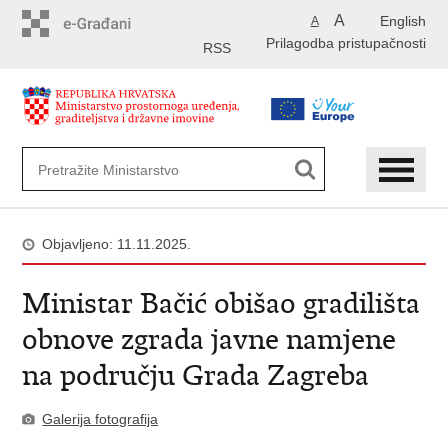
Preskoči
A
English
A
na
Prilagodba pristupačnosti
glavni
RSS
sadržaj
Objavljeno: 11.11.2025.
Ministar Bačić obišao gradilišta
obnove zgrada javne namjene
na području Grada Zagreba
Galerija fotografija