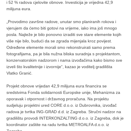
i 52 % radova cjelovite obnove. Investicija je vrijedna 42,9
milijuna eura.
„Provodimo završne radove, unutar smo planiranih rokova i
vjerujem da ćemo biti gotovi na vrijeme, iako ima još mnogo
posla. Najteže je bilo ponovno izraditi sve stare elemente kojih
više nije bilo, budući da se zgrada mijenjala kroz povijest.
Određene elemente morali smo rekonstruirati samo prema
fotografijama, pa je bila nužna bliska suradnja s projektantom,
konzervatorskim nadzorom i nama izvođačima kako bismo sve
izveli što kvalitetnije i izvornije“, kazao je voditelj gradilišta
Vlatko Granić.
Projekt obnove vrijedan 42,9 milijuna eura financira se
sredstvima Fonda solidarnosti Europske unije, Mehanizma za
oporavak i otpornost i državnog proračuna. Na projektu
sudjeluju projektni ured CORE d.o.o. iz Dubrovnika, izvođač
radova je tvrtka ING-GRAD d.d. iz Zagreba. Stručni nadzor na
gradilištu provodi INTERKONZALTING d.o.o. iz Zagreba, dok je
koordinator zaštite na radu tvrtka METROALFA d.o.o. iz