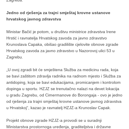
Zagreba.
Jedno od rješenja za trajni smještaj krovne ustanove
hrvatskog javnog zdravstva
Ministar Bačić je potom, u društvu ministrice zdravstva Irene
Hrstić i ravnatelja Hrvatskog zavoda za javno zdravstvo
Krunoslava Capaka, obišao gradilište cjelovite obnove zgrade
Hrvatskog zavoda za javno zdravstvo u Nazorovoj ulici 53 u
Zagrebu.
„U ovoj zgradi bit će smještena Služba za medicinu rada, koja
se bavi zaštitom zdravlja radnika na radnom mjesto i Služba za
antidoping, koja se bavi edukacijama, promicanjem i kontrolom
dopinga u sportu. HZJZ se trenutačno nalazi na devet lokacija
u gradu Zagrebu, od Cimermanove do Borongaja - ovo je jedno
od rješenja za trajni smještaj krovne ustanove javnog zdravstva
u Hrvatskoj“, kazao je ravnatelj HZJZ-a Krunoslav Capak.
Projekt obnove zgrade HZJZ-a provodi se u suradnji
Ministarstva prostornoga uređenja, graditeljstva i državne