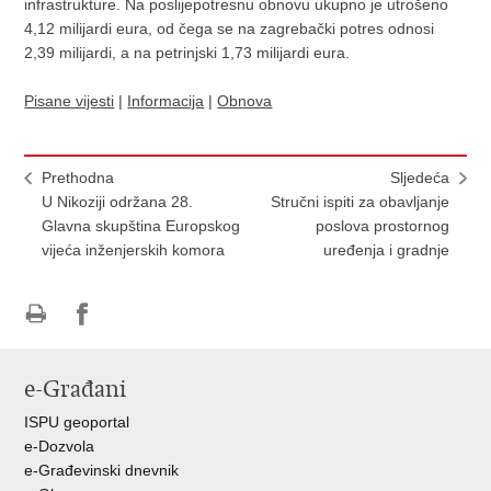
infrastrukture. Na poslijepotresnu obnovu ukupno je utrošeno
4,12 milijardi eura, od čega se na zagrebački potres odnosi
2,39 milijardi, a na petrinjski 1,73 milijardi eura.
Pisane vijesti
|
Informacija
|
Obnova
Prethodna
Sljedeća
U Nikoziji održana 28.
Stručni ispiti za obavljanje
Glavna skupština Europskog
poslova prostornog
vijeća inženjerskih komora
uređenja i gradnje
Ispiši
Podijeli
Podijeli
stranicu
na
na
e-Građani
Facebooku
Twitteru
ISPU geoportal
e-Dozvola
e-Građevinski dnevnik