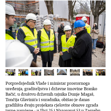
Potpredsjednik Vlade i ministar prostornoga
uređenja, graditeljstva i državne imovine Branko
Bačić, u društvu državnih tajnika Dunje Magaš,
Tončija Glavinića i suradnika, obišao je danas
gradilišta dvaju projekata cjelovite obnove zgrada
javne namjene - u Ilici 25 i Nazorovoj 53 u Zagrebu.