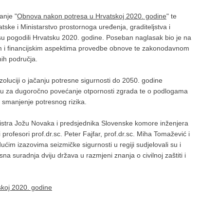
anje "
Obnova nakon potresa u Hrvatskoj 2020. godine
" te
ske i Ministarstvo prostornoga uređenja, graditeljstva i
su pogodili Hrvatsku 2020. godine. Poseban naglasak bio je na
kim i financijskim aspektima provedbe obnove te zakonodavnom
nih područja.
zoluciji o jačanju potresne sigurnosti do 2050. godine
čaju za dugoročno povećanje otpornosti zgrada te o podlogama
smanjenje potresnog rizika.
nistra Jožu Novaka i predsjednika Slovenske komore inženjera
profesori prof.dr.sc. Peter Fajfar, prof.dr.sc. Miha Tomažević i
ućim izazovima seizmičke sigurnosti u regiji sudjelovali su i
na suradnja dviju država u razmjeni znanja o civilnoj zaštiti i
koj 2020. godine