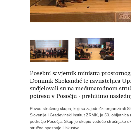
Posebni savjetnik ministra prostornoga
Dominik Skokandić te ravnateljica Up
sudjelovali su na međunarodnom stru
potresu v Posočju - prehitimo naslednje
Povod stručnog skupa, koji su zajednički organizirali 
Slovenije i Građevinski institut ZRMK, je 50. obljetnica
područje Posočja. Skup je okupio vodeće stručnjake ukl
stručne spoznaje i iskustva.