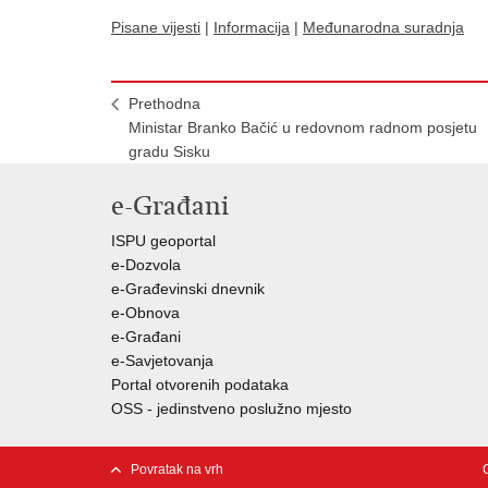
Pisane vijesti
|
Informacija
|
Međunarodna suradnja
Prethodna
Ministar Branko Bačić u redovnom radnom posjetu
gradu Sisku
e-Građani
ISPU geoportal
e-Dozvola
e-Građevinski dnevnik
e-Obnova
e-Građani
e-Savjetovanja
Portal otvorenih podataka
OSS - jedinstveno poslužno mjesto
Povratak na vrh
C