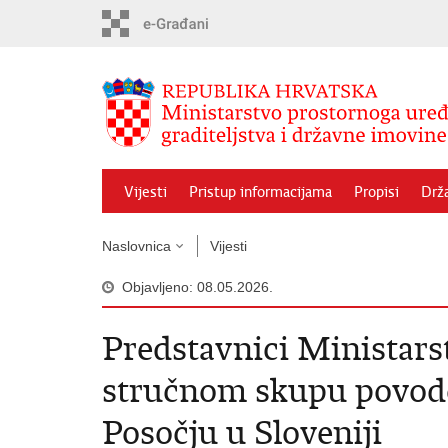
Preskoči
na
glavni
sadržaj
Vijesti
Pristup informacijama
Propisi
Drž
Naslovnica
Vijesti
Objavljeno: 08.05.2026.
Predstavnici Ministarst
stručnom skupu povodo
Posočju u Sloveniji