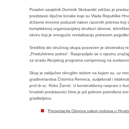
Posebni savjetnik Dominik Skokandić održao je predav
predstavio ključne korake koje su Vlada Republike Hrvat
državne imovine poduzeli nakon razornih potresa koji 
kompleksnoj organizacijskoj strukturi obnove, tehnič
okviru koji je omogućio revitalizaciju potresom pogođe
Središnji dio stručnog skupa posvećen je slovenskoj re
„Preduhitrimo potres“. Raspravljalo se o njezinu zna
za izradu Akcijskog programa usmjerenog na sustavno 
Skup je zaključen okruglim stolom na kojem su, uz mi
građevinarstva Črtomira Remeca, sudjelovali i istaknuti 
prof.dr.sc. Roko Žarnić. U konstruktivnoj raspravi o bud
hrvatski predstavnici čime je još jednom potvrđena izvrs
graditeljstvu.
Prezentacija Obnova nakon potresa u Hrvats