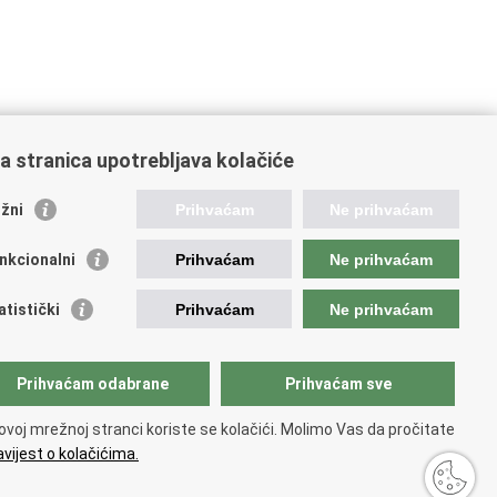
a stranica upotrebljava kolačiće
ažne poveznice
žni
Prihvaćam
Ne prihvaćam
da Republike Hrvatske
nkcionalni
Prihvaćam
Ne prihvaćam
od za prostorni razvoj
ncija za pravni promet i posredovanje nekretninama
atistički
Prihvaćam
Ne prihvaćam
avna geodetska uprava
d za zaštitu okoliša i energetsku učinkovitost
tar za restrukturiranje i prodaju (CERP)
Prihvaćam odabrane
Prihvaćam sve
avne nekretnine d.o.o.
ovoj mrežnoj stranci koriste se kolačići. Molimo Vas da pročitate
vijest o kolačićima.
e.