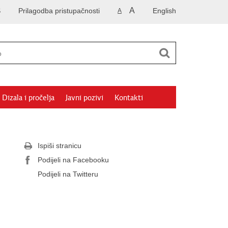
A
S
Prilagodba pristupačnosti
English
A
Dizala i pročelja
Javni pozivi
Kontakti
Ispiši stranicu
Podijeli na Facebooku
Podijeli na Twitteru