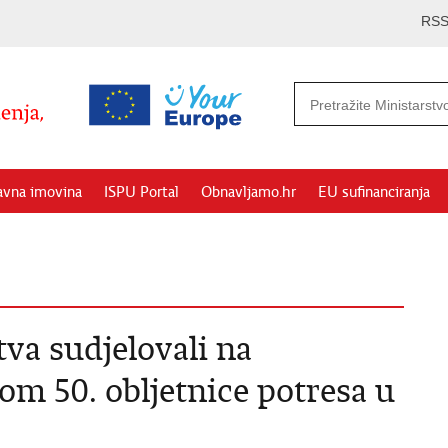
RS
avna imovina
ISPU Portal
Obnavljamo.hr
EU sufinanciranja
va sudjelovali na
m 50. obljetnice potresa u