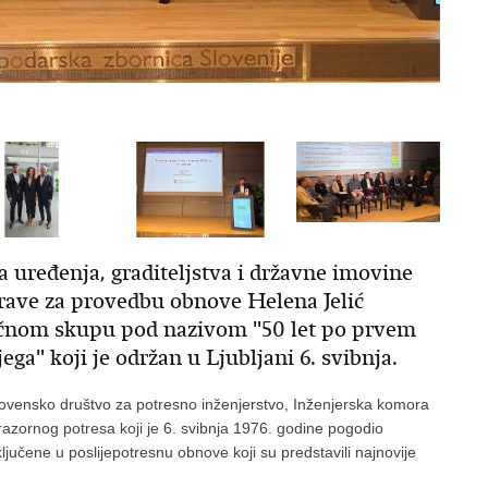
 uređenja, graditeljstva i državne imovine
rave za provedbu obnove Helena Jelić
čnom skupu pod nazivom "50 let po prvem
ga" koji je održan u Ljubljani 6. svibnja.
Slovensko društvo za potresno inženjerstvo, Inženjerska komora
 razornog potresa koji je 6. svibnja 1976. godine pogodio
jučene u poslijepotresnu obnove koji su predstavili najnovije