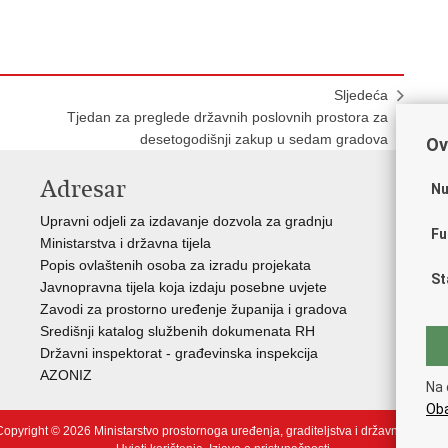
Sljedeća
Tjedan za preglede državnih poslovnih prostora za
desetogodišnji zakup u sedam gradova
Ov
Adresar
V
Nu
Upravni odjeli za izdavanje dozvola za gradnju
Vla
Fu
Ministarstva i državna tijela
Zav
Popis ovlaštenih osoba za izradu projekata
Age
St
Javnopravna tijela koja izdaju posebne uvjete
Drž
Zavodi za prostorno uređenje županija i gradova
Fon
Središnji katalog službenih dokumenata RH
Cen
Državni inspektorat - građevinska inspekcija
Drž
AZONIZ
Na 
Oba
opyright © 2026 Ministarstvo prostornoga uređenja, graditeljstva i državne imovin