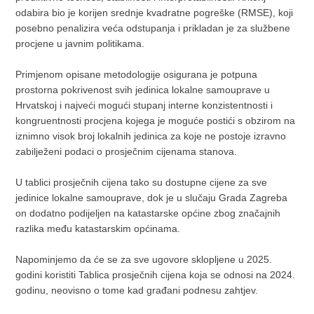
odabira bio je korijen srednje kvadratne pogreške (RMSE), koji
posebno penalizira veća odstupanja i prikladan je za službene
procjene u javnim politikama.
Primjenom opisane metodologije osigurana je potpuna
prostorna pokrivenost svih jedinica lokalne samouprave u
Hrvatskoj i najveći mogući stupanj interne konzistentnosti i
kongruentnosti procjena kojega je moguće postići s obzirom na
iznimno visok broj lokalnih jedinica za koje ne postoje izravno
zabilježeni podaci o prosječnim cijenama stanova.
U tablici prosječnih cijena tako su dostupne cijene za sve
jedinice lokalne samouprave, dok je u slučaju Grada Zagreba
on dodatno podijeljen na katastarske općine zbog značajnih
razlika među katastarskim općinama.
Napominjemo da će se za sve ugovore sklopljene u 2025.
godini koristiti Tablica prosječnih cijena koja se odnosi na 2024.
godinu, neovisno o tome kad građani podnesu zahtjev.