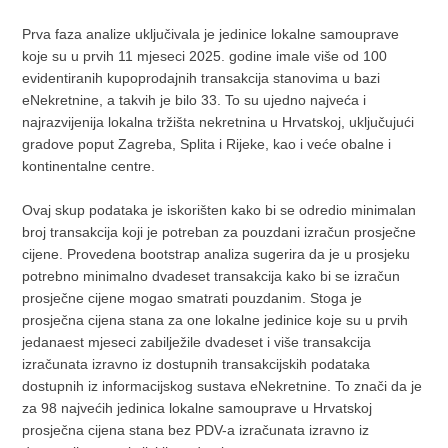
Prva faza analize uključivala je jedinice lokalne samouprave
koje su u prvih 11 mjeseci 2025. godine imale više od 100
evidentiranih kupoprodajnih transakcija stanovima u bazi
eNekretnine, a takvih je bilo 33. To su ujedno najveća i
najrazvijenija lokalna tržišta nekretnina u Hrvatskoj, uključujući
gradove poput Zagreba, Splita i Rijeke, kao i veće obalne i
kontinentalne centre.
Ovaj skup podataka je iskorišten kako bi se odredio minimalan
broj transakcija koji je potreban za pouzdani izračun prosječne
cijene. Provedena bootstrap analiza sugerira da je u prosjeku
potrebno minimalno dvadeset transakcija kako bi se izračun
prosječne cijene mogao smatrati pouzdanim. Stoga je
prosječna cijena stana za one lokalne jedinice koje su u prvih
jedanaest mjeseci zabilježile dvadeset i više transakcija
izračunata izravno iz dostupnih transakcijskih podataka
dostupnih iz informacijskog sustava eNekretnine. To znači da je
za 98 najvećih jedinica lokalne samouprave u Hrvatskoj
prosječna cijena stana bez PDV-a izračunata izravno iz