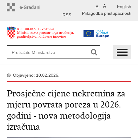
Preskoči
A
English
A
na
Prilagodba pristupačnosti
glavni
RSS
sadržaj
Objavljeno: 10.02.2026.
Prosječne cijene nekretnina za
mjeru povrata poreza u 2026.
godini - nova metodologija
izračuna