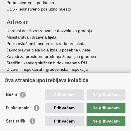
Portal otvorenih podataka
OSS - jedinstveno poslužno mjesto
Adresar
Upravni odjeli za izdavanje dozvola za gradnju
Ministarstva i državna tijela
Popis ovlaštenih osoba za izradu projekata
Javnopravna tijela koja izdaju posebne uvjete
Zavodi za prostorno uređenje županija i gradova
Središnji katalog službenih dokumenata RH
Državni inspektorat - građevinska inspekcija
AZONIZ
Ova stranica upotrebljava kolačiće
Važne poveznice
Nužni
Prihvaćam
Ne prihvaćam
Vlada Republike Hrvatske
Zavod za prostorni razvoj
Funkcionalni
Prihvaćam
Ne prihvaćam
Agencija za pravni promet i posredovanje nekretninama
Državna geodetska uprava
Statistički
Prihvaćam
Ne prihvaćam
Fond za zaštitu okoliša i energetsku učinkovitost
Centar za restrukturiranje i prodaju (CERP)