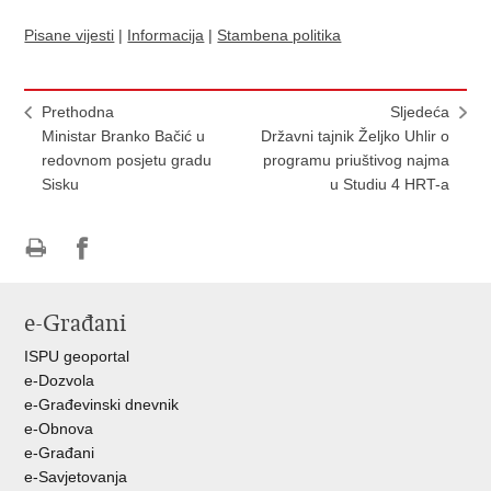
Pisane vijesti
|
Informacija
|
Stambena politika
Prethodna
Sljedeća
Ministar Branko Bačić u
Državni tajnik Željko Uhlir o
redovnom posjetu gradu
programu priuštivog najma
Sisku
u Studiu 4 HRT-a
Ispiši
Podijeli
Podijeli
stranicu
na
na
e-Građani
Facebooku
Twitteru
ISPU geoportal
e-Dozvola
e-Građevinski dnevnik
e-Obnova
e-Građani
e-Savjetovanja