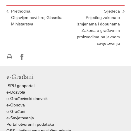
Prethodna
Sljedeća
Objavljen novi broj Glasnika
Prijedlog zakona o
Ministarstva
izmjenama i dopunama
Zakona o građevnim
proizvodima na javnom
savjetovanju
Ispiši
Podijeli
Podijeli
stranicu
na
na
e-Građani
Facebooku
Twitteru
ISPU geoportal
e-Dozvola
e-Građevinski dnevnik
e-Obnova
e-Građani
e-Savjetovanja
Portal otvorenih podataka
OSS - jedinstveno poslužno mjesto