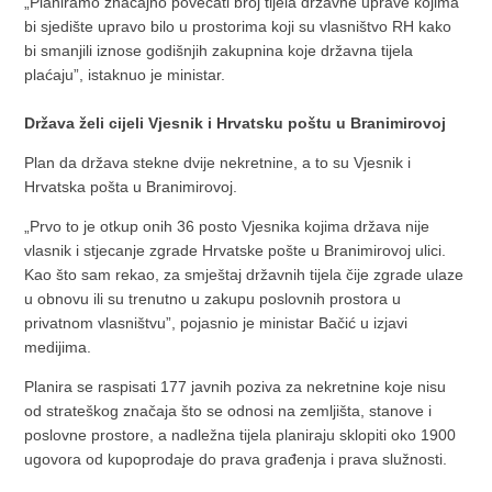
„Planiramo značajno povećati broj tijela državne uprave kojima
bi sjedište upravo bilo u prostorima koji su vlasništvo RH kako
bi smanjili iznose godišnjih zakupnina koje državna tijela
plaćaju”, istaknuo je ministar.
Država želi cijeli Vjesnik i Hrvatsku poštu u Branimirovoj
Plan da država stekne dvije nekretnine, a to su Vjesnik i
Hrvatska pošta u Branimirovoj.
„Prvo to je otkup onih 36 posto Vjesnika kojima država nije
vlasnik i stjecanje zgrade Hrvatske pošte u Branimirovoj ulici.
Kao što sam rekao, za smještaj državnih tijela čije zgrade ulaze
u obnovu ili su trenutno u zakupu poslovnih prostora u
privatnom vlasništvu”, pojasnio je ministar Bačić u izjavi
medijima.
Planira se raspisati 177 javnih poziva za nekretnine koje nisu
od strateškog značaja što se odnosi na zemljišta, stanove i
poslovne prostore, a nadležna tijela planiraju sklopiti oko 1900
ugovora od kupoprodaje do prava građenja i prava služnosti.