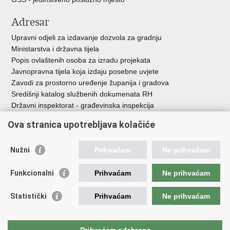
Adresar
Upravni odjeli za izdavanje dozvola za gradnju
Ministarstva i državna tijela
Popis ovlaštenih osoba za izradu projekata
Javnopravna tijela koja izdaju posebne uvjete
Zavodi za prostorno uređenje županija i gradova
Središnji katalog službenih dokumenata RH
Državni inspektorat - građevinska inspekcija
AZONIZ
Ova stranica upotrebljava kolačiće
Važne poveznice
Nužni
Prihvaćam
Ne prihvaćam
Vlada Republike Hrvatske
Zavod za prostorni razvoj
Funkcionalni
Prihvaćam
Ne prihvaćam
Agencija za pravni promet i posredovanje nekretninama
Državna geodetska uprava
Statistički
Prihvaćam
Ne prihvaćam
Fond za zaštitu okoliša i energetsku učinkovitost
Centar za restrukturiranje i prodaju (CERP)
Državne nekretnine d.o.o.