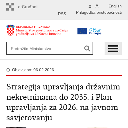
Preskoči
A
English
A
na
Prilagodba pristupačnosti
glavni
RSS
sadržaj
Objavljeno: 06.02.2026.
Strategija upravljanja državnim
nekretninama do 2035. i Plan
upravljanja za 2026. na javnom
savjetovanju