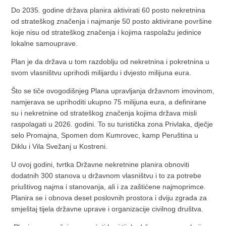
Do 2035. godine država planira aktivirati 60 posto nekretnina
od strateškog značenja i najmanje 50 posto aktivirane površine
koje nisu od strateškog značenja i kojima raspolažu jedinice
lokalne samouprave.
Plan je da država u tom razdoblju od nekretnina i pokretnina u
svom vlasništvu uprihodi milijardu i dvjesto milijuna eura.
Što se tiče ovogodišnjeg Plana upravljanja državnom imovinom,
namjerava se uprihoditi ukupno 75 milijuna eura, a definirane
su i nekretnine od strateškog značenja kojima država misli
raspolagati u 2026. godini. To su turistička zona Privlaka, dječje
selo Promajna, Spomen dom Kumrovec, kamp Peruština u
Diklu i Vila Svežanj u Kostreni.
U ovoj godini, tvrtka Državne nekretnine planira obnoviti
dodatnih 300 stanova u državnom vlasništvu i to za potrebe
priuštivog najma i stanovanja, ali i za zaštićene najmoprimce.
Planira se i obnova deset poslovnih prostora i dviju zgrada za
smještaj tijela državne uprave i organizacije civilnog društva.