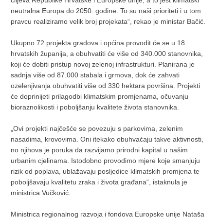
ciljeva Republike Hrvatske i Europske unije, a to jest klimatski
neutralna Europa do 2050. godine. To su naši prioriteti i u tom
pravcu realiziramo velik broj projekata“, rekao je ministar Bačić.
Ukupno 72 projekta gradova i općina provodit će se u 18
hrvatskih županija, a obuhvatiti će više od 340.000 stanovnika,
koji će dobiti pristup novoj zelenoj infrastrukturi. Planirana je
sadnja više od 87.000 stabala i grmova, dok će zahvati
ozelenjivanja obuhvatiti više od 330 hektara površina. Projekti
će doprinijeti prilagodbi klimatskim promjenama, očuvanju
bioraznolikosti i poboljšanju kvalitete života stanovnika.
„Ovi projekti najčešće se povezuju s parkovima, zelenim
nasadima, krovovima. Oni itekako obuhvaćaju takve aktivnosti,
no njihova je poruka da razvijamo prirodni kapital u našim
urbanim cjelinama. Istodobno provodimo mjere koje smanjuju
rizik od poplava, ublažavaju posljedice klimatskih promjena te
poboljšavaju kvalitetu zraka i života građana“, istaknula je
ministrica Vučković.
Ministrica regionalnog razvoja i fondova Europske unije Nataša