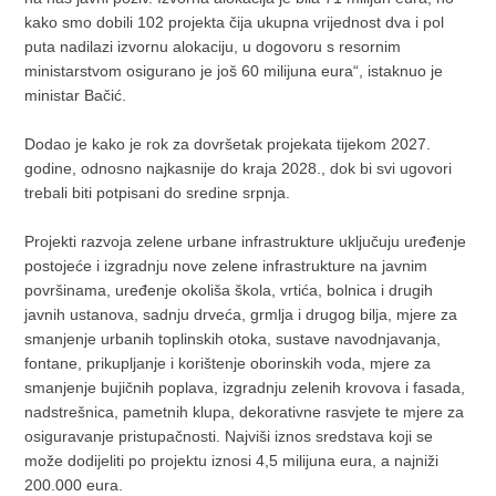
kako smo dobili 102 projekta čija ukupna vrijednost dva i pol
puta nadilazi izvornu alokaciju, u dogovoru s resornim
ministarstvom osigurano je još 60 milijuna eura“, istaknuo je
ministar Bačić.
Dodao je kako je rok za dovršetak projekata tijekom 2027.
godine, odnosno najkasnije do kraja 2028., dok bi svi ugovori
trebali biti potpisani do sredine srpnja.
Projekti razvoja zelene urbane infrastrukture uključuju uređenje
postojeće i izgradnju nove zelene infrastrukture na javnim
površinama, uređenje okoliša škola, vrtića, bolnica i drugih
javnih ustanova, sadnju drveća, grmlja i drugog bilja, mjere za
smanjenje urbanih toplinskih otoka, sustave navodnjavanja,
fontane, prikupljanje i korištenje oborinskih voda, mjere za
smanjenje bujičnih poplava, izgradnju zelenih krovova i fasada,
nadstrešnica, pametnih klupa, dekorativne rasvjete te mjere za
osiguravanje pristupačnosti. Najviši iznos sredstava koji se
može dodijeliti po projektu iznosi 4,5 milijuna eura, a najniži
200.000 eura.