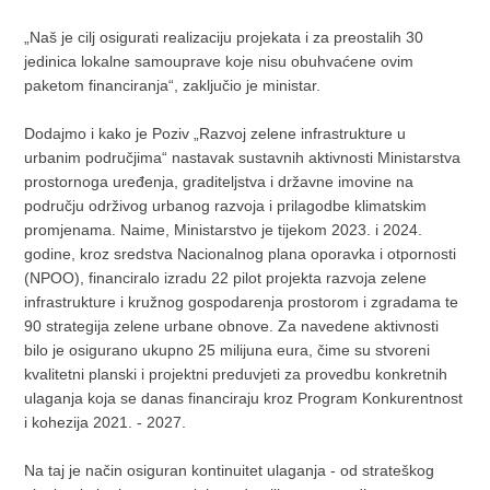
„Naš je cilj osigurati realizaciju projekata i za preostalih 30
jedinica lokalne samouprave koje nisu obuhvaćene ovim
paketom financiranja“, zaključio je ministar.
Dodajmo i kako je Poziv „Razvoj zelene infrastrukture u
urbanim područjima“ nastavak sustavnih aktivnosti Ministarstva
prostornoga uređenja, graditeljstva i državne imovine na
području održivog urbanog razvoja i prilagodbe klimatskim
promjenama. Naime, Ministarstvo je tijekom 2023. i 2024.
godine, kroz sredstva Nacionalnog plana oporavka i otpornosti
(NPOO), financiralo izradu 22 pilot projekta razvoja zelene
infrastrukture i kružnog gospodarenja prostorom i zgradama te
90 strategija zelene urbane obnove. Za navedene aktivnosti
bilo je osigurano ukupno 25 milijuna eura, čime su stvoreni
kvalitetni planski i projektni preduvjeti za provedbu konkretnih
ulaganja koja se danas financiraju kroz Program Konkurentnost
i kohezija 2021. - 2027.
Na taj je način osiguran kontinuitet ulaganja - od strateškog