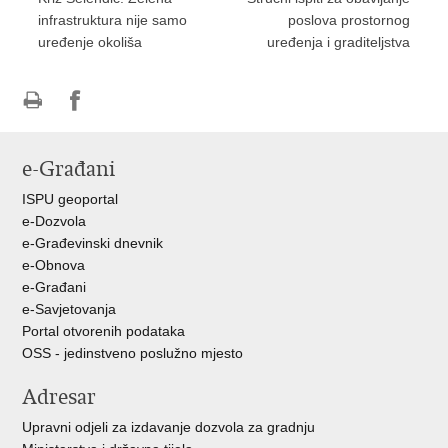
infrastruktura nije samo
poslova prostornog
uređenje okoliša
uređenja i graditeljstva
Ispiši
Podijeli
Podijeli
stranicu
na
na
e-Građani
Facebooku
Twitteru
ISPU geoportal
e-Dozvola
e-Građevinski dnevnik
e-Obnova
e-Građani
e-Savjetovanja
Portal otvorenih podataka
OSS - jedinstveno poslužno mjesto
Adresar
Upravni odjeli za izdavanje dozvola za gradnju