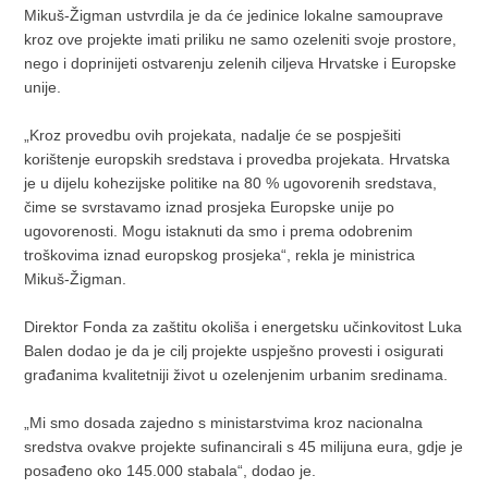
Mikuš-Žigman ustvrdila je da će jedinice lokalne samouprave
kroz ove projekte imati priliku ne samo ozeleniti svoje prostore,
nego i doprinijeti ostvarenju zelenih ciljeva Hrvatske i Europske
unije.
„Kroz provedbu ovih projekata, nadalje će se pospješiti
korištenje europskih sredstava i provedba projekata. Hrvatska
je u dijelu kohezijske politike na 80 % ugovorenih sredstava,
čime se svrstavamo iznad prosjeka Europske unije po
ugovorenosti. Mogu istaknuti da smo i prema odobrenim
troškovima iznad europskog prosjeka“, rekla je ministrica
Mikuš-Žigman.
Direktor Fonda za zaštitu okoliša i energetsku učinkovitost Luka
Balen dodao je da je cilj projekte uspješno provesti i osigurati
građanima kvalitetniji život u ozelenjenim urbanim sredinama.
„Mi smo dosada zajedno s ministarstvima kroz nacionalna
sredstva ovakve projekte sufinancirali s 45 milijuna eura, gdje je
posađeno oko 145.000 stabala“, dodao je.