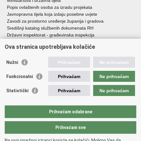
Ministarstva i državna tijela
Popis ovlaštenih osoba za izradu projekata
Javnopravna tijela koja izdaju posebne uvjete
Zavodi za prostorno uređenje županija i gradova
Središnji katalog službenih dokumenata RH
Državni inspektorat - građevinska inspekcija
AZONIZ
Ova stranica upotrebljava kolačiće
Važne poveznice
Nužni
Prihvaćam
Ne prihvaćam
Vlada Republike Hrvatske
Zavod za prostorni razvoj
Funkcionalni
Prihvaćam
Ne prihvaćam
Agencija za pravni promet i posredovanje nekretninama
Državna geodetska uprava
Statistički
Prihvaćam
Ne prihvaćam
Fond za zaštitu okoliša i energetsku učinkovitost
Centar za restrukturiranje i prodaju (CERP)
Državne nekretnine d.o.o.
Prihvaćam odabrane
Prihvaćam sve
Povratak na vrh
Copyright © 2026 Ministarstvo prostornoga uređenja, graditeljstva i
Na ovoj mrežnoj stranci koriste se kolačići. Molimo Vas da