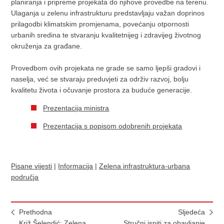
planiranja i pripreme projekata do njihove provedbe na terenu.
Ulaganja u zelenu infrastrukturu predstavljaju važan doprinos
prilagodbi klimatskim promjenama, povećanju otpornosti
urbanih sredina te stvaranju kvalitetnijeg i zdravijeg životnog
okruženja za građane.
Provedbom ovih projekata ne grade se samo ljepši gradovi i
naselja, već se stvaraju preduvjeti za održiv razvoj, bolju
kvalitetu života i očuvanje prostora za buduće generacije.
Prezentacija ministra
Prezentacija s popisom odobrenih projekata
Pisane vijesti
|
Informacija
|
Zelena infrastruktura-urbana
područja
Prethodna
Sljedeća
Križ Šelendić: Zelena
Stručni ispiti za obavljanje