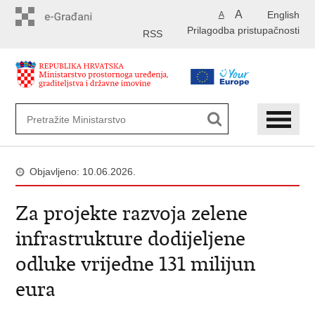
Preskoči
A
English
A
na
Prilagodba pristupačnosti
glavni
RSS
sadržaj
Objavljeno: 10.06.2026.
Za projekte razvoja zelene
infrastrukture dodijeljene
odluke vrijedne 131 milijun
eura