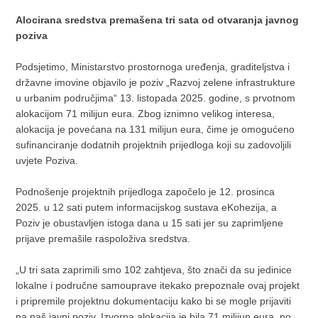
Alocirana sredstva premašena tri sata od otvaranja javnog
poziva
Podsjetimo, Ministarstvo prostornoga uređenja, graditeljstva i
državne imovine objavilo je poziv „Razvoj zelene infrastrukture
u urbanim područjima“ 13. listopada 2025. godine, s prvotnom
alokacijom 71 milijun eura. Zbog iznimno velikog interesa,
alokacija je povećana na 131 milijun eura, čime je omogućeno
sufinanciranje dodatnih projektnih prijedloga koji su zadovoljili
uvjete Poziva.
Podnošenje projektnih prijedloga započelo je 12. prosinca
2025. u 12 sati putem informacijskog sustava eKohezija, a
Poziv je obustavljen istoga dana u 15 sati jer su zaprimljene
prijave premašile raspoloživa sredstva.
„U tri sata zaprimili smo 102 zahtjeva, što znači da su jedinice
lokalne i područne samouprave itekako prepoznale ovaj projekt
i pripremile projektnu dokumentaciju kako bi se mogle prijaviti
na naš javni poziv. Izvorna alokacija je bila 71 milijun eura, no