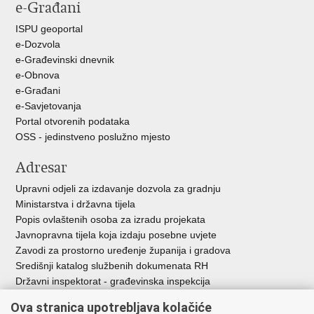
e-Građani
Facebooku
Twitteru
ISPU geoportal
e-Dozvola
e-Građevinski dnevnik
e-Obnova
e-Građani
e-Savjetovanja
Portal otvorenih podataka
OSS - jedinstveno poslužno mjesto
Adresar
Upravni odjeli za izdavanje dozvola za gradnju
Ministarstva i državna tijela
Popis ovlaštenih osoba za izradu projekata
Javnopravna tijela koja izdaju posebne uvjete
Zavodi za prostorno uređenje županija i gradova
Središnji katalog službenih dokumenata RH
Državni inspektorat - građevinska inspekcija
AZONIZ
Ova stranica upotrebljava kolačiće