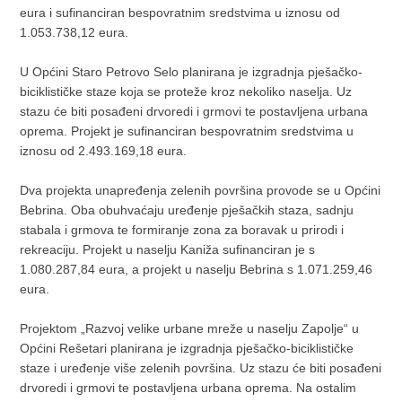
eura i sufinanciran bespovratnim sredstvima u iznosu od
1.053.738,12 eura.
U Općini Staro Petrovo Selo planirana je izgradnja pješačko-
biciklističke staze koja se proteže kroz nekoliko naselja. Uz
stazu će biti posađeni drvoredi i grmovi te postavljena urbana
oprema. Projekt je sufinanciran bespovratnim sredstvima u
iznosu od 2.493.169,18 eura.
Dva projekta unapređenja zelenih površina provode se u Općini
Bebrina. Oba obuhvaćaju uređenje pješačkih staza, sadnju
stabala i grmova te formiranje zona za boravak u prirodi i
rekreaciju. Projekt u naselju Kaniža sufinanciran je s
1.080.287,84 eura, a projekt u naselju Bebrina s 1.071.259,46
eura.
Projektom „Razvoj velike urbane mreže u naselju Zapolje“ u
Općini Rešetari planirana je izgradnja pješačko-biciklističke
staze i uređenje više zelenih površina. Uz stazu će biti posađeni
drvoredi i grmovi te postavljena urbana oprema. Na ostalim