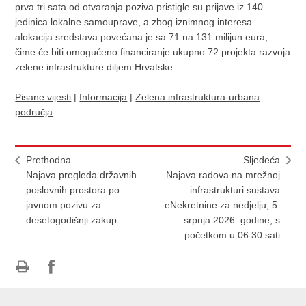
prva tri sata od otvaranja poziva pristigle su prijave iz 140
jedinica lokalne samouprave, a zbog iznimnog interesa
alokacija sredstava povećana je sa 71 na 131 milijun eura,
čime će biti omogućeno financiranje ukupno 72 projekta razvoja
zelene infrastrukture diljem Hrvatske.
Pisane vijesti
|
Informacija
|
Zelena infrastruktura-urbana
područja
Prethodna
Sljedeća
Najava pregleda državnih
Najava radova na mrežnoj
poslovnih prostora po
infrastrukturi sustava
javnom pozivu za
eNekretnine za nedjelju, 5.
desetogodišnji zakup
srpnja 2026. godine, s
početkom u 06:30 sati
Ispiši
Podijeli
Podijeli
stranicu
na
na