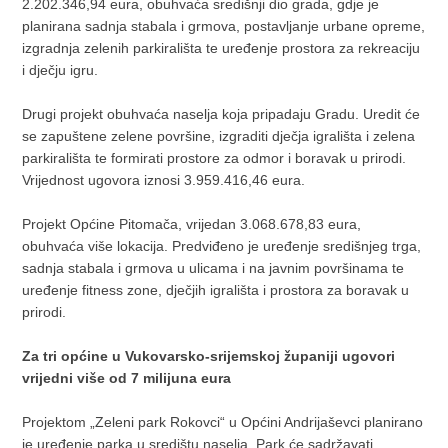
2.202.346,94 eura, obuhvaća središnji dio grada, gdje je
planirana sadnja stabala i grmova, postavljanje urbane opreme,
izgradnja zelenih parkirališta te uređenje prostora za rekreaciju
i dječju igru.
Drugi projekt obuhvaća naselja koja pripadaju Gradu. Uredit će
se zapuštene zelene površine, izgraditi dječja igrališta i zelena
parkirališta te formirati prostore za odmor i boravak u prirodi.
Vrijednost ugovora iznosi 3.959.416,46 eura.
Projekt Općine Pitomača, vrijedan 3.068.678,83 eura,
obuhvaća više lokacija. Predviđeno je uređenje središnjeg trga,
sadnja stabala i grmova u ulicama i na javnim površinama te
uređenje fitness zone, dječjih igrališta i prostora za boravak u
prirodi.
Za tri općine u Vukovarsko-srijemskoj županiji ugovori
vrijedni više od 7 milijuna eura
Projektom „Zeleni park Rokovci“ u Općini Andrijaševci planirano
je uređenje parka u središtu naselja. Park će sadržavati