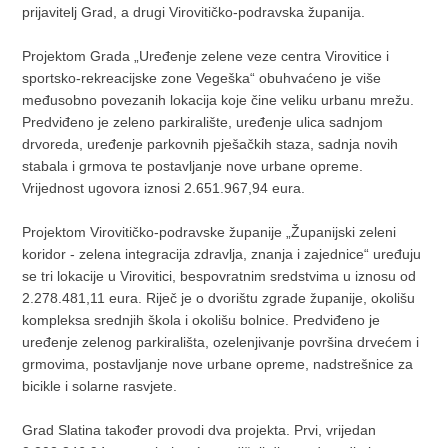
prijavitelj Grad, a drugi Virovitičko-podravska županija.
Projektom Grada „Uređenje zelene veze centra Virovitice i
sportsko-rekreacijske zone Vegeška“ obuhvaćeno je više
međusobno povezanih lokacija koje čine veliku urbanu mrežu.
Predviđeno je zeleno parkiralište, uređenje ulica sadnjom
drvoreda, uređenje parkovnih pješačkih staza, sadnja novih
stabala i grmova te postavljanje nove urbane opreme.
Vrijednost ugovora iznosi 2.651.967,94 eura.
Projektom Virovitičko-podravske županije „Županijski zeleni
koridor - zelena integracija zdravlja, znanja i zajednice“ uređuju
se tri lokacije u Virovitici, bespovratnim sredstvima u iznosu od
2.278.481,11 eura. Riječ je o dvorištu zgrade županije, okolišu
kompleksa srednjih škola i okolišu bolnice. Predviđeno je
uređenje zelenog parkirališta, ozelenjivanje površina drvećem i
grmovima, postavljanje nove urbane opreme, nadstrešnice za
bicikle i solarne rasvjete.
Grad Slatina također provodi dva projekta. Prvi, vrijedan