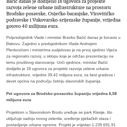
Bačić danas je dodijelio 18 ugovora za projekte
razvoja zelene urbane infrastrukture na prostoru
Brodsko-posavske, Osječko-baranjske, Virovitičko-
podravske i Vukovarsko-srijemske županije, vrijedna
gotovo 40 milijuna eura.
Potpredsjednik Vlade i ministar Branko Bačić danas je boravio u
Đakovu. Zajedno s predsjednikom Vlade Andrejem
Plenkovićem i ministrima sudjelovao je na prvoj sjednici Vijeća
za regionalni razvoj, u sklopu koje je održao prezentaciju na
temu priuštivog stanovanja. Uoči sjednice, ministar Bačić
dodijelio je 18 ugovora za projekte razvoja zelene urbane
infrastrukture, vrijedne 39,42 milijuna eura, za šest gradova i
devet općina na području četiriju slavonskih županija.
Pet ugovora za Brodsko-posavsku županiju vrijedna 6,58
milijuna eura
Projektom u Slavonskom Brodu uređuje se park Klasije, što
uključuje sadnju novog zelenila, uređenje pješačkih staza i
postavljanje urbane opreme. Projekt je vrijedan 1.239.691,91