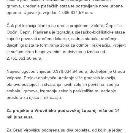
grmova, uređenje pješačkih staza te postavljanje nove urbane
opreme. Ugovor je vrijedan 1.066.814,59 eura.
Čak pet lokacija planira se urediti projektom „Zeleniji Čepin“ u
Općini Čepin. Planirana je izgradnja pješačko-biciklističke staze
koja će povezati uređene lokacije, sadnja stabala, uređenje
dječjih igrališta te formiranje zona za odmor i rekreaciju. Projekt
je sufinanciran bespovratnim sredstvima u iznosu od
2.761.351,60 eura.
Najveći ugovor, vrijedan 3.978.834,94 eura, dodijeljen je Gradu
Valpovo. Projekt obuhvaća uređenje više gradskih lokacija,
obnovu postojećih i stvaranje novih zelenih površina, sadnju
stabala i grmova, izgradnju zelenih parkirališta te uređenje
prostora za djecu i rekreaciju.
Za projekte u Virovitičko-podravskoj županiji više od 14
milijuna eura
Za Grad Viroviticu odobrena su dva projekta, od kojih je jedan