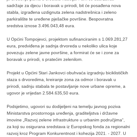
sadržaje za djecu i boravak u prirodi, bit će posađena nova
stabla, izgrađena uzdignuta zelena nadstrešnica i zeleno
parkiralište te uređene pješačke površine. Bespovratna
sredstva iznose 3.496.043,48 eura.
U Općini Tompojevci, projektom sufinanciranim s 1.069.281,27
eura, predviđena je sadnja drvoreda u nekoliko ulica koje
povezuju zelene javne površine, a formirat će se i zone za
boravak u prirodi, s pratećim zelenilom.
Projekt u Općini Stari Jankovci obuhvaća izgradnju biciklističkih
staza s drvoredima, kreiranje zona za odmor i boravak u
prirodi, sadnju stabala te postavljanje nove urbane opreme, a
ugovor je vrijedan 2.584.635,50 eura.
Podsjetimo, ugovori su dodijeljeni na temelju javnog poziva
Ministarstva prostornoga uređenja, graditeljstva i državne
imovine „Razvoj zelene infrastrukture u urbanim područjima“,
za koji su osigurana sredstava iz Europskog fonda za regionalni
razvoj kroz Program Konkurentnost i kohezija 2021. - 2027. U