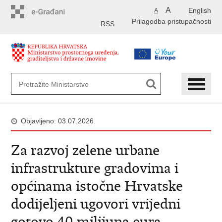
Preskoči
A
English
A
na
Prilagodba pristupačnosti
glavni
RSS
sadržaj
Objavljeno: 03.07.2026.
Za razvoj zelene urbane
infrastrukture gradovima i
općinama istočne Hrvatske
dodijeljeni ugovori vrijedni
gotovo 40 milijuna eura