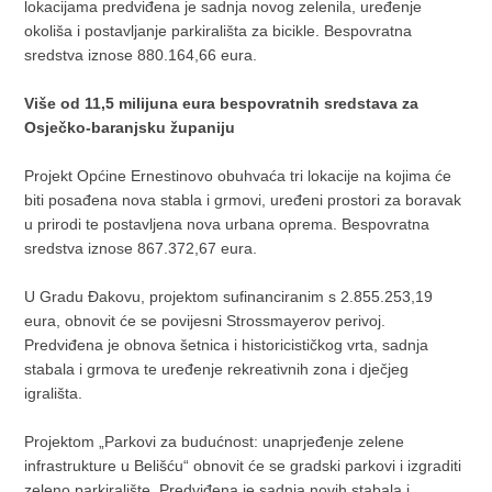
lokacijama predviđena je sadnja novog zelenila, uređenje
okoliša i postavljanje parkirališta za bicikle. Bespovratna
sredstva iznose 880.164,66 eura.
Više od 11,5 milijuna eura bespovratnih sredstava za
Osječko-baranjsku županiju
Projekt Općine Ernestinovo obuhvaća tri lokacije na kojima će
biti posađena nova stabla i grmovi, uređeni prostori za boravak
u prirodi te postavljena nova urbana oprema. Bespovratna
sredstva iznose 867.372,67 eura.
U Gradu Đakovu, projektom sufinanciranim s 2.855.253,19
eura, obnovit će se povijesni Strossmayerov perivoj.
Predviđena je obnova šetnica i historicističkog vrta, sadnja
stabala i grmova te uređenje rekreativnih zona i dječjeg
igrališta.
Projektom „Parkovi za budućnost: unaprjeđenje zelene
infrastrukture u Belišću“ obnovit će se gradski parkovi i izgraditi
zeleno parkiralište. Predviđena je sadnja novih stabala i