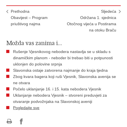
Prethodna
Sljedeća
Obavijest – Program
Održana 1. sjednica
priuštivog najma
Otočnog vijeća u Postirama
na otoku Braču
Možda vas zanima i...
Rušenje Vjesnikovog nebodera nastavlja se u skladu s
dinamičkim planom - neboder bi trebao biti u potpunosti
uklonjen do polovine srpnja
Slavonska ostaje zatvorena najmanje do kraja tjedna
Zbog kvara bagera koji ruši Vjesnik, Slavonska avenija se
ne otvara
Počelo uklanjanje 16. i 15. kata nebodera Vjesnik
Uklanjanje nebodera Vjesnik – stvoreni preduvjeti za
otvaranje podvožnjaka na Slavonskoj aveniji
Pogledajte sve