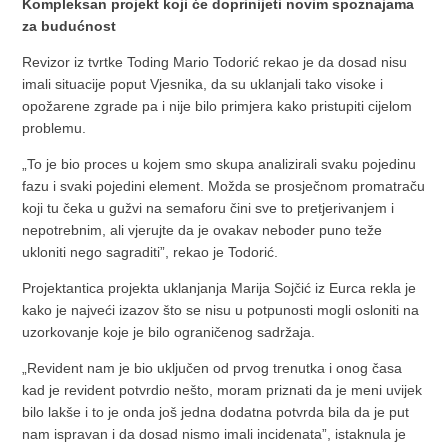
Kompleksan projekt koji će doprinijeti novim spoznajama
za budućnost
Revizor iz tvrtke Toding Mario Todorić rekao je da dosad nisu
imali situacije poput Vjesnika, da su uklanjali tako visoke i
opožarene zgrade pa i nije bilo primjera kako pristupiti cijelom
problemu.
„To je bio proces u kojem smo skupa analizirali svaku pojedinu
fazu i svaki pojedini element. Možda se prosječnom promatraču
koji tu čeka u gužvi na semaforu čini sve to pretjerivanjem i
nepotrebnim, ali vjerujte da je ovakav neboder puno teže
ukloniti nego sagraditi”, rekao je Todorić.
Projektantica projekta uklanjanja Marija Sojčić iz Eurca rekla je
kako je najveći izazov što se nisu u potpunosti mogli osloniti na
uzorkovanje koje je bilo ograničenog sadržaja.
„Revident nam je bio uključen od prvog trenutka i onog časa
kad je revident potvrdio nešto, moram priznati da je meni uvijek
bilo lakše i to je onda još jedna dodatna potvrda bila da je put
nam ispravan i da dosad nismo imali incidenata”, istaknula je