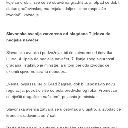
koje će drobiti, sve će se obaviti na gradilištu, a otpad će dobiti
status građevinskog materijala i dalje s njime raspolaže
izvođač“, kazao je.
Slavonska avenija zatvorena od blagdana Tijelova do
nedjelje navečer
Slavonska avenija i podvožnjak bit će zatvoreni od četvrtka
ujutro, 4. lipnja do nedjelje navečer, 7. lipnja zbog sigurnosti
građana, istaknuo je ministar, a u tom periodu izvođač će
ukloniti sjevernu stranu nebodera.
„Nema 'bypassa' jer bi Grad Zagreb, dok bi uspostavio novu
regulaciju, potrošio više od pola predviđenog roka. Promet će
se riješiti drugačijim načinom“, pojasnio je ministar.
Slavonska avenija zatvara se u četvrtak u 6 ujutro, a izvođač će
krenuti s radovima od 7 sati.