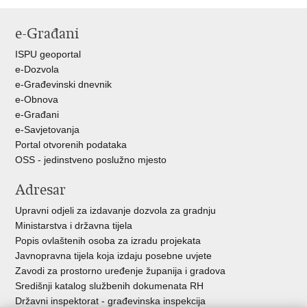
Ispiši
Podijeli
Podijeli
stranicu
na
na
e-Građani
Facebooku
Twitteru
ISPU geoportal
e-Dozvola
e-Građevinski dnevnik
e-Obnova
e-Građani
e-Savjetovanja
Portal otvorenih podataka
OSS - jedinstveno poslužno mjesto
Adresar
Upravni odjeli za izdavanje dozvola za gradnju
Ministarstva i državna tijela
Popis ovlaštenih osoba za izradu projekata
Javnopravna tijela koja izdaju posebne uvjete
Zavodi za prostorno uređenje županija i gradova
Središnji katalog službenih dokumenata RH
Državni inspektorat - građevinska inspekcija