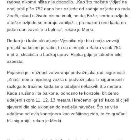
radova nikome ništa nije dogodilo. „Kao što možete vidjeti na
onoj tabli piše 752 dana bez ozljede od zadnje ozljede na radu.
Znači, nikad u životu nismo imali, ne daj Bože, smrtnu ozljedu,
a teške ozljede se moraju zabilježiti, pa makar i one kada na
jedan dan završite u bolnici”, rekao je Merki.
Dodao je i kako uklanjanje Vjesnika nije bio i najizazovniji
projekt na kojem je radio, tu su dimnjak u Bakru visok 254
metra, skladišta u Lučkoj upravi Rijeka gdje je također bilo
azbesta.
Pojasnio je i nužnost zatvaranja podvožnjaka radi sigurnosti.
„Znači, nema nijednog vozila u podvožnjaku. Iz sigurnosnih
razloga to tražimo kada smo udaljeni nekakvih 8,5 metara.
Kada srušimo i te balkone, odnosno te konzole, bit ćemo
udaljeni skoro 11, 12, 13 metara i krećemo 'gristi' kako bi cijeli
sjeverni dio bio uklonjen do nedjelje navečer. Što se više
udaljimo od ovih kontejnera kao zaštitnog zida, to će građani
biti sigurniji”, rekao je Merki.