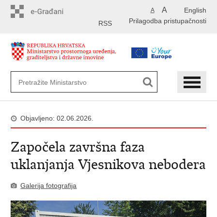
Preskoči
A
English
A
na
Prilagodba pristupačnosti
glavni
RSS
sadržaj
Objavljeno: 02.06.2026.
Započela završna faza
uklanjanja Vjesnikova nebodera
Galerija fotografija