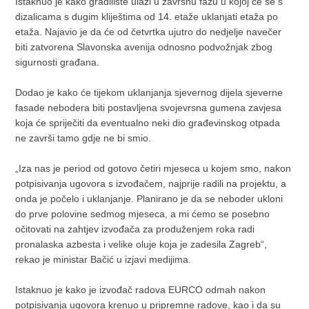
Istaknuo je kako gradilište ulazi u završnu fazu u kojoj će se s
dizalicama s dugim kliještima od 14. etaže uklanjati etaža po
etaža. Najavio je da će od četvrtka ujutro do nedjelje navečer
biti zatvorena Slavonska avenija odnosno podvožnjak zbog
sigurnosti građana.
Dodao je kako će tijekom uklanjanja sjevernog dijela sjeverne
fasade nebodera biti postavljena svojevrsna gumena zavjesa
koja će spriječiti da eventualno neki dio građevinskog otpada
ne završi tamo gdje ne bi smio.
„Iza nas je period od gotovo četiri mjeseca u kojem smo, nakon
potpisivanja ugovora s izvođačem, najprije radili na projektu, a
onda je počelo i uklanjanje. Planirano je da se neboder ukloni
do prve polovine sedmog mjeseca, a mi ćemo se posebno
očitovati na zahtjev izvođača za produženjem roka radi
pronalaska azbesta i velike oluje koja je zadesila Zagreb“,
rekao je ministar Bačić u izjavi medijima.
Istaknuo je kako je izvođač radova EURCO odmah nakon
potpisivanja ugovora krenuo u pripremne radove, kao i da su