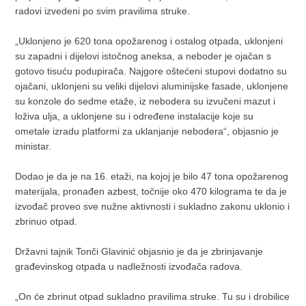
radovi izvedeni po svim pravilima struke.
„Uklonjeno je 620 tona opožarenog i ostalog otpada, uklonjeni
su zapadni i dijelovi istočnog aneksa, a neboder je ojačan s
gotovo tisuću podupirača. Najgore oštećeni stupovi dodatno su
ojačani, uklonjeni su veliki dijelovi aluminijske fasade, uklonjene
su konzole do sedme etaže, iz nebodera su izvučeni mazut i
loživa ulja, a uklonjene su i određene instalacije koje su
ometale izradu platformi za uklanjanje nebodera“, objasnio je
ministar.
Dodao je da je na 16. etaži, na kojoj je bilo 47 tona opožarenog
materijala, pronađen azbest, točnije oko 470 kilograma te da je
izvođač proveo sve nužne aktivnosti i sukladno zakonu uklonio i
zbrinuo otpad.
Državni tajnik Tonči Glavinić objasnio je da je zbrinjavanje
građevinskog otpada u nadležnosti izvođača radova.
„On će zbrinut otpad sukladno pravilima struke. Tu su i drobilice