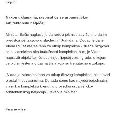
Sojčić.
Nakon uklanjanja, raspisat će se urbanističko-
arhitektonski natječaj
Ministar Bačić naglasio je da radovi još nisu završeni te da im
predstoji još izazova u sljedećih 40-ak dana. Dodao je da je
Vlada RH zainteresirana za otkup kompleksa - slijede razgovori
sa suvlasnicima oko budućnosti kompleksa, a cilj je Vlade
napraviti objekt koji će doprinijeti ljepšoj vizuri grada, u kojem
će biti smještena državna tijela koja su trenutačno u zakupu.
„Vlada je zainteresirana za otkup čitavog kompleksa, ali to ovisi
o ostalim suvlasnicima. Do tada ćemo kao najveći pojedinačni
vlasnik u kompleksu krenuti u provedbu urbanističko-
arhitektonskog natječaja“, rekao je ministar.
Pisane vijesti