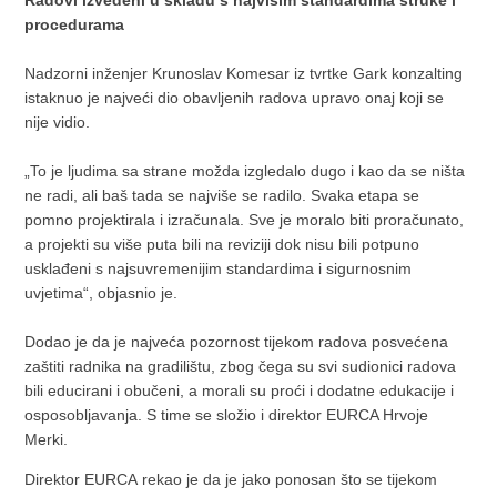
Radovi izvedeni u skladu s najvišim standardima struke i
procedurama
Nadzorni inženjer Krunoslav Komesar iz tvrtke Gark konzalting
istaknuo je najveći dio obavljenih radova upravo onaj koji se
nije vidio.
„To je ljudima sa strane možda izgledalo dugo i kao da se ništa
ne radi, ali baš tada se najviše se radilo. Svaka etapa se
pomno projektirala i izračunala. Sve je moralo biti proračunato,
a projekti su više puta bili na reviziji dok nisu bili potpuno
usklađeni s najsuvremenijim standardima i sigurnosnim
uvjetima“, objasnio je.
Dodao je da je najveća pozornost tijekom radova posvećena
zaštiti radnika na gradilištu, zbog čega su svi sudionici radova
bili educirani i obučeni, a morali su proći i dodatne edukacije i
osposobljavanja. S time se složio i direktor EURCA Hrvoje
Merki.
Direktor EURCA rekao je da je jako ponosan što se tijekom