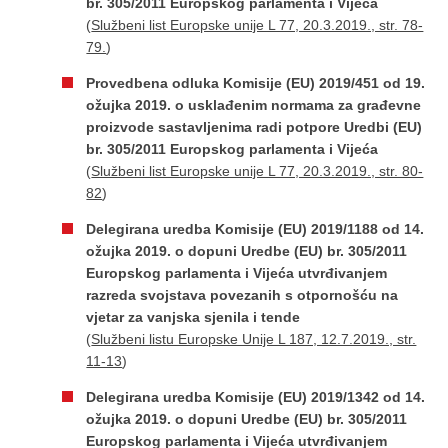
br. 305/2011 Europskog parlamenta i Vijeća
(
Službeni list Europske unije L 77, 20.3.2019., str. 78-
79.
)
Provedbena odluka Komisije (EU) 2019/451 оd 19.
ožujka 2019. o usklađenim normama za građevne
proizvode sastavljenima radi potpore Uredbi (EU)
br. 305/2011 Europskog parlamenta i Vijeća
(
Službeni list Europske unije L 77, 20.3.2019., str. 80-
82
)
Delegirana uredba Komisije (EU) 2019/1188 оd 14.
ožujka 2019. o dopuni Uredbe (EU) br. 305/2011
Europskog parlamenta i Vijeća utvrđivanjem
razreda svojstava povezanih s otpornošću na
vjetar za vanjska sjenila i tende
(
Službeni listu Europske Unije L 187, 12.7.2019., str.
11-13
)
Delegirana uredba Komisije (EU) 2019/1342 оd 14.
ožujka 2019. o dopuni Uredbe (EU) br. 305/2011
Europskog parlamenta i Vijeća utvrđivanjem