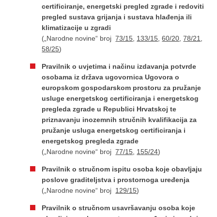
certificiranje, energetski pregled zgrade i redoviti
pregled sustava grijanja i sustava hlađenja ili
klimatizacije u zgradi
(„Narodne novine“ broj
73/15
,
133/15
,
60/20
,
78/21
,
58/25
)
Pravilnik o uvjetima i načinu izdavanja potvrde
osobama iz država ugovornica Ugovora o
europskom gospodarskom prostoru za pružanje
usluge energetskog certificiranja i energetskog
pregleda zgrade u Republici Hrvatskoj te
priznavanju inozemnih stručnih kvalifikacija za
pružanje usluga energetskog certificiranja i
energetskog pregleda zgrade
(„Narodne novine“ broj
77/15
,
155/24
)
Pravilnik o stručnom ispitu osoba koje obavljaju
poslove graditeljstva i prostornoga uređenja
(„Narodne novine“ broj
129/15
)
Pravilnik o stručnom usavršavanju osoba koje