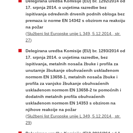
Delegirana uredba Komisije (EU) br. 1292/2014 od
17. srpnja 2014. o uvjetima razredbe bez
ispitivanja određenih drvenih podnih obloga bez
premaza iz norme EN 14342 s obzirom na reakciju
na požar
(
Službeni list Europske unije L 349, 5.12.2014., str.
27
)
Delegirana uredba Komisije (EU) br. 1293/2014 od
17. srpnja 2014. o uvjetima razredbe, bez
ispitivanja, metalnih nosača žbuke i profila za
unutarnje žbukanje obuhvaćenih usklađenom
normom EN 13658-1, metalnih nosača žbuke i
profila za vanjsko žbukanje obuhvaćenih
usklađenom normom EN 13658-2 te pomoćnih i
dodatnih metalnih profila obuhvaćenih
usklađenom normom EN 14353 s obzirom na
njihove reakcije na požar
(
Službeni list Europske unije L 349, 5.12.2014., str.
29
)