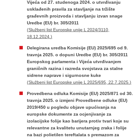
Vijeća od 27. studenoga 2024. o utvrđivanju
usklađenih pravila za stavljanje na tržište
građevnih proizvoda i stavljanju izvan snage
Uredbe (EU) br. 305/2011
(
Službeni list Europske unije L 2024/3110,
18.12.2024.
)
Delegirana uredba Komisije (EU) 2025/695 оd 9.
travnja 2025. o dopuni Uredbe (EU) br. 305/2011
Europskog parlamenta i Vijeća utvrđivanjem
graničnih razina i razreda svojstava za stalne
sidrene naprave i sigurnosne kuke
(
Službeni list Europske unije L 2025/695, 22.7.2025.
)
Provedbena odluka Komisije (EU) 2025/871 оd 30.
travnja 2025. o izmjeni Provedbene odluke (EU)
2019/450 u pogledu objave upućivanja na
europske dokumente za ocjenjivanje za
izolacijske folije kao barijera protiv tvari koje su
relevantne za kvalitetu unutarnjeg zraka i folije
na bazi polietilen tereftalata s premazom za