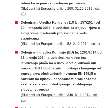
tehničke ocjene za građevne proizvode
(
Službeni list Europske unije L 289, 31.10.2013., str.
42
)
Delegirana Uredba Komisije (EU) br. 157/2014 оd
30. listopada 2013. o uvjetima za objavu izjave o
svojstvima građevnih proizvoda na web-
stranicama
(
Službeni list Europske unije L 52, 21.2.2014., str. 1
)
Delegirana uredba Komisije (EU) br. 1291/2014 od
16. srpnja 2014. o uvjetima razredbe bez
ispitivanja ploča na osnovi drva obuhvaćenih
normom EN 13986 te zidnih obloga i lamperije od
punog drva obuhvaćenih normom EN 14915 s
obzirom na njihovu sposobnost protupožarne
zaštite kada se upotrebljavaju za oblaganje
zidova i stropova
(
Službeni list Europske unije L 349, 5.12.2014., str.
25
)