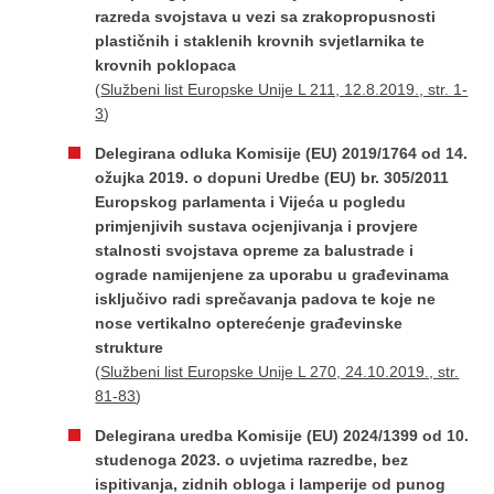
razreda svojstava u vezi sa zrakopropusnosti
plastičnih i staklenih krovnih svjetlarnika te
krovnih poklopaca
(
Službeni list Europske Unije L 211, 12.8.2019., str. 1-
3
)
Delegirana odluka Komisije (EU) 2019/1764 оd 14.
ožujka 2019. o dopuni Uredbe (EU) br. 305/2011
Europskog parlamenta i Vijeća u pogledu
primjenjivih sustava ocjenjivanja i provjere
stalnosti svojstava opreme za balustrade i
ograde namijenjene za uporabu u građevinama
isključivo radi sprečavanja padova te koje ne
nose vertikalno opterećenje građevinske
strukture ​
(
Službeni list Europske Unije L 270, 24.10.2019., str.
81-83
)
Delegirana uredba Komisije (EU) 2024/1399 оd 10.
studenoga 2023. o uvjetima razredbe, bez
ispitivanja, zidnih obloga i lamperije od punog