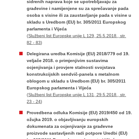
sidrenih naprava koje se upotrebljavaju za
građevine i namijenjene su za sprečavanje pada
osoba s visine ili za zaustavljanje pada s visine u
skladu s Uredbom (EU) br. 305/2011 Europskog
parlamenta i Vijeća
(
Službeni list Europske unije L 129, 25.5.2018., str.
82 - 83
)
Delegirana uredba Komisije (EU) 2018/779 оd 19.
veljače 2018. o primjenjivim sustavima
ocjenjivanja i provjere stalnosti svojstava
konstrukcijskih sendvič-panela s metalnom
oblogom u skladu s Uredbom (EU) br. 305/2011
Europskog parlamenta i Vijeća
(
Službeni list Europske unije L 131, 29.5.2018., str.
23 - 24
)
Provedbena odluka Komisije (EU) 2019/450 оd 19.
ožujka 2019. o objavljivanju europskih
dokumenata za ocjenjivanje za građevne
proizvode sastavljenih radi potpore Uredbi (EU)