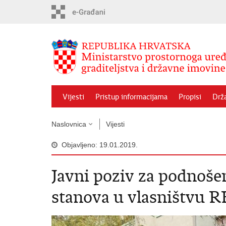
Preskoči
na
glavni
sadržaj
Vijesti
Pristup informacijama
Propisi
Drž
Naslovnica
Vijesti
Objavljeno: 19.01.2019.
Javni poziv za podnoše
stanova u vlasništvu R