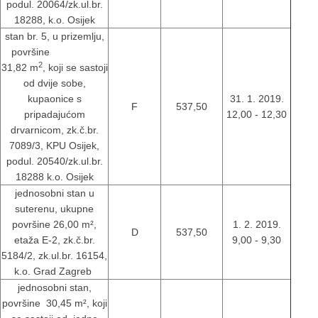
podul. 20064/zk.ul.br.
18288, k.o. Osijek
stan br. 5, u prizemlju,
površine
2
31,82 m
, koji se sastoji
od dvije sobe,
kupaonice s
31. 1. 2019.
F
537,50
pripadajućom
12,00 - 12,30
drvarnicom, zk.č.br.
7089/3, KPU Osijek,
podul. 20540/zk.ul.br.
18288 k.o. Osijek
jednosobni stan u
suterenu, ukupne
površine 26,00 m²,
1. 2. 2019.
D
537,50
etaža E-2, zk.č.br.
9,00 - 9,30
5184/2, zk.ul.br. 16154,
k.o. Grad Zagreb
jednosobni stan,
površine 30,45 m², koji