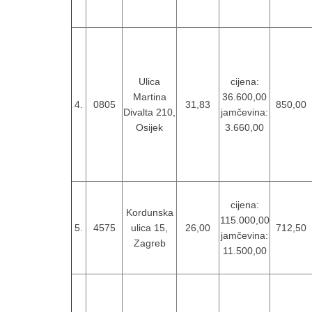
Ulica
cijena:
Martina
36.600,00
4.
0805
31,83
850,00
Divalta 210,
jamčevina:
Osijek
3.660,00
cijena:
Kordunska
115.000,00
5.
4575
ulica 15,
26,00
712,50
jamčevina:
Zagreb
11.500,00