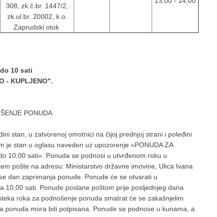
13,00 - 14,00
308, zk.č.br. 1447/2,
zk.ul.br. 20002, k.o.
Zaprudski otok
o 10 sati
NO - KUPLJENO".
ŠENJE PONUDA
ni stan, u zatvorenoj omotnici na čijoj prednjoj strani i poleđini
kojim je stan u oglasu naveden uz upozorenje «PONUDA ZA
 10,00 sati». Ponuda se podnosi u utvrđenom roku u
utem pošte na adresu: Ministarstvo državne imovine, Ulica Ivana
e dan zaprimanja ponude. Ponude će se otvarati u
za 10,00 sati. Ponude poslane poštom prije posljednjeg dana
 isteka roka za podnošenje ponuda smatrat će se zakašnjelim
ća ponuda mora biti potpisana. Ponude se podnose u kunama, a