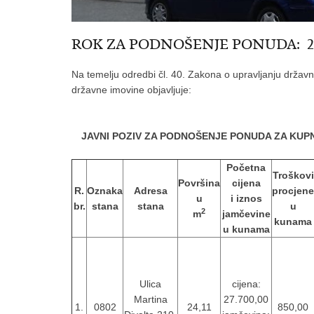
ROK ZA PODNOŠENJE PONUDA: 22. vel
Na temelju odredbi čl. 40. Zakona o upravljanju držav
državne imovine objavljuje:
JAVNI POZIV ZA PODNOŠENJE PONUDA ZA KUPN
Početna
Troškovi
Površina
cijena
R.
Oznaka
Adresa
procjene
u
i iznos
br.
stana
stana
u
2
m
jamčevine
kunama
u kunama
Ulica
cijena:
Martina
27.700,00
1.
0802
24,11
850,00