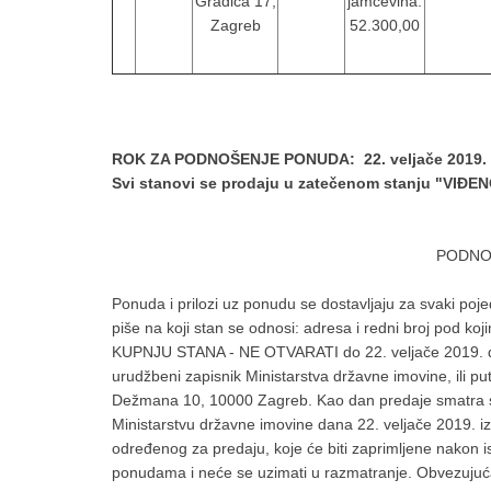
Gradića 17,
jamčevina:
Zagreb
52.300,00
ROK ZA PODNOŠENJE PONUDA: 22. veljače 2019. d
Svi stanovi se prodaju u zatečenom stanju "VIĐE
PODNO
Ponuda i prilozi uz ponudu se dostavljaju za svaki pojedi
piše na koji stan se odnosi: adresa i redni broj pod 
KUPNJU STANA - NE OTVARATI do 22. veljače 2019. do
urudžbeni zapisnik Ministarstva državne imovine, ili p
Dežmana 10, 10000 Zagreb. Kao dan predaje smatra s
Ministarstvu državne imovine dana 22. veljače 2019. i
određenog za predaju, koje će biti zaprimljene nakon
ponudama i neće se uzimati u razmatranje. Obvezuju