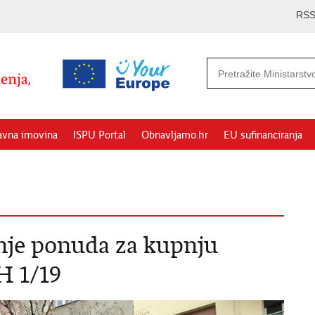
RS
avna imovina
ISPU Portal
Obnavljamo.hr
EU sufinanciranja
nje ponuda za kupnju
H 1/19