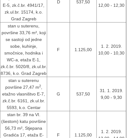
D
537,50
E-5, zk.č.br. 4941/17,
12,00 - 12,30
zk.ul.br. 15174, k.o.
Grad Zagreb
stan u suterenu,
površine 33,76 m², koji
se sastoji od jedne
sobe, kuhinje,
1. 2. 2019.
F
1.125,00
smočnice, hodnika i
10,00 - 10,30
WC-a, etaža E-1,
zk.č.br. 5020/8, zk.ul.br.
8736, k.o. Grad Zagreb
stan u suterenu
2
površine 27,47 m
,
31. 1. 2019.
etažno vlasništvo E-7,
G
537,50
9,00 - 9,30
zk.č.br. 6161, zk.ul.br.
5593, k.o. Centar
stan br. 39 na VI.
(šestom) katu površine
56,73 m², Stjepana
1. 2. 2019.
Gradića 17, etaža E-
F
1.125,00