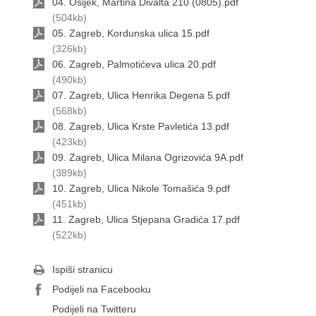
04. Osijek, Martina Divalta 210 (0805).pdf
(504kb)
05. Zagreb, Kordunska ulica 15.pdf
(326kb)
06. Zagreb, Palmotićeva ulica 20.pdf
(490kb)
07. Zagreb, Ulica Henrika Degena 5.pdf
(568kb)
08. Zagreb, Ulica Krste Pavletića 13.pdf
(423kb)
09. Zagreb, Ulica Milana Ogrizovića 9A.pdf
(389kb)
10. Zagreb, Ulica Nikole Tomašića 9.pdf
(451kb)
11. Zagreb, Ulica Stjepana Gradića 17.pdf
(522kb)
Ispiši stranicu
Podijeli na Facebooku
Podijeli na Twitteru