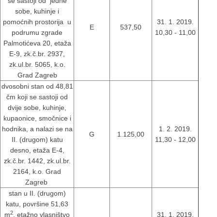
se sastoji od jedne
sobe, kuhinje i
pomoćnih prostorija u
31. 1. 2019.
E
537,50
podrumu zgrade
10,30 - 11,00
Palmotićeva 20, etaža
E-9, zk.č.br. 2937,
zk.ul.br. 5065, k.o.
Grad Zagreb
dvosobni stan od 48,81
čm koji se sastoji od
dvije sobe, kuhinje,
kupaonice, smočnice i
hodnika, a nalazi se na
1. 2. 2019.
G
1.125,00
II. (drugom) katu
11,30 - 12,00
desno, etaža E-4,
zk.č.br. 1442, zk.ul.br.
2164, k.o. Grad
Zagreb
stan u II. (drugom)
katu, površine 51,63
2
m
, etažno vlasništvo
31. 1. 2019.