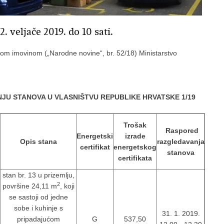
jače 2019. do 10 sati.
nom imovinom („Narodne novine“, br. 52/18) Ministarstvo
JU STANOVA U VLASNIŠTVU REPUBLIKE HRVATSKE 1/19
Trošak
Raspored
Energetski
izrade
Opis stana
razgledavanja
certifikat
energetskog
stanova
certifikata
stan br. 13 u prizemlju,
2
površine 24,11 m
, koji
se sastoji od jedne
sobe i kuhinje s
31. 1. 2019.
pripadajućom
G
537,50