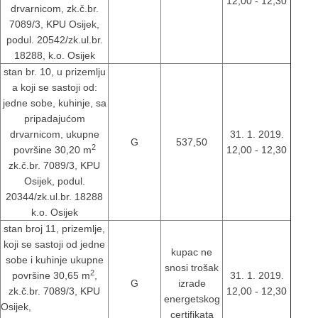
12,00 - 12,30
drvarnicom, zk.č.br.
7089/3, KPU Osijek,
podul. 20542/zk.ul.br.
18288, k.o. Osijek
stan br. 10, u prizemlju
a koji se sastoji od:
jedne sobe, kuhinje, sa
pripadajućom
drvarnicom, ukupne
31. 1. 2019.
G
537,50
2
površine 30,20 m
12,00 - 12,30
zk.č.br. 7089/3, KPU
Osijek, podul.
20344/zk.ul.br. 18288
k.o. Osijek
stan broj 11, prizemlje,
koji se sastoji od jedne
kupac ne
sobe i kuhinje ukupne
snosi trošak
2
površine 30,65 m
,
31. 1. 2019.
G
izrade
zk.č.br. 7089/3, KPU
12,00 - 12,30
energetskog
Osijek,
certifikata