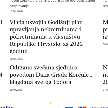
novog Zakona o gradnji, a uputiti će se postupak javnog
na 
savjetovanja.
30.0
31.07.2026.
i
Vlada usvojila Godišnji plan
Mi
upravljanja nekretninama i
p
pokretninama u vlasništvu
iz
Republike Hrvatske za 2026.
30.0
godinu
30.07.2026.
Održana svečana sjednica
N
4
povodom Dana Grada Korčule i
ne
blagdana svetog Todora
2
29.07.2026.
27.0