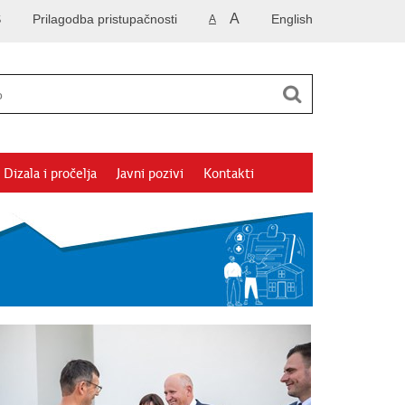
A
S
Prilagodba pristupačnosti
English
A
Dizala i pročelja
Javni pozivi
Kontakti