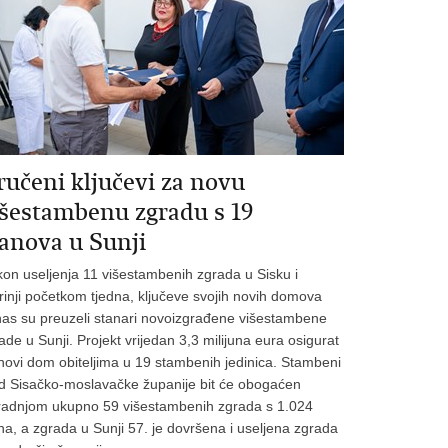
ručeni ključevi za novu
išestambenu zgradu s 19
tanova u Sunji
on useljenja 11 višestambenih zgrada u Sisku i
rinji početkom tjedna, ključeve svojih novih domova
as su preuzeli stanari novoizgrađene višestambene
ade u Sunji. Projekt vrijedan 3,3 milijuna eura osigurat
novi dom obiteljima u 19 stambenih jedinica. Stambeni
d Sisačko-moslavačke županije bit će obogaćen
radnjom ukupno 59 višestambenih zgrada s 1.024
na, a zgrada u Sunji 57. je dovršena i useljena zgrada