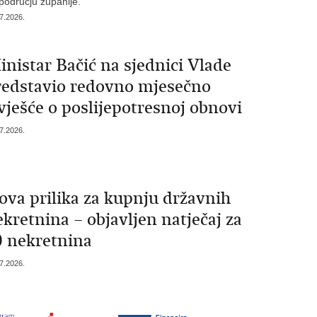
području županije.
7.2026.
nistar Bačić na sjednici Vlade
redstavio redovno mjesečno
vješće o poslijepotresnoj obnovi
7.2026.
ova prilika za kupnju državnih
kretnina – objavljen natječaj za
0 nekretnina
7.2026.