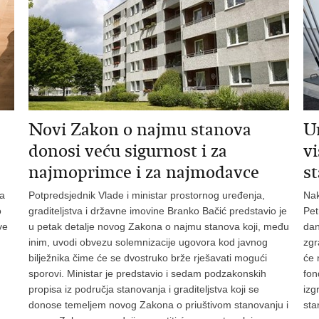
Novi Zakon o najmu stanova
U
donosi veću sigurnost i za
v
najmoprimce i za najmodavce
s
ma
Potpredsjednik Vlade i ministar prostornog uređenja,
Nak
o
graditeljstva i državne imovine Branko Bačić predstavio je
Pet
ve
u petak detalje novog Zakona o najmu stanova koji, među
dan
inim, uvodi obvezu solemnizacije ugovora kod javnog
zgr
bilježnika čime će se dvostruko brže rješavati mogući
će 
sporovi. Ministar je predstavio i sedam podzakonskih
fon
propisa iz područja stanovanja i graditeljstva koji se
izg
donose temeljem novog Zakona o priuštivom stanovanju i
sta