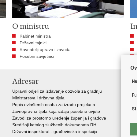
O ministru
In
Kabinet ministra
Državni tajnici
Ravnatelji uprava i zavoda
Posebni savjetnici
Ov
Adresar
V
Nu
Upravni odjeli za izdavanje dozvola za gradnju
Vla
Fu
Ministarstva i državna tijela
Zav
Popis ovlaštenih osoba za izradu projekata
Age
St
Javnopravna tijela koja izdaju posebne uvjete
Drž
Zavodi za prostorno uređenje županija i gradova
Fon
Središnji katalog službenih dokumenata RH
Cen
Državni inspektorat - građevinska inspekcija
Drž