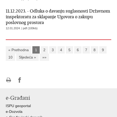
11.12.2023. - Odluka o davanju suglasnosti Državnom
inspektoratu za sklapanje Ugovora o zakupu
poslovnog prostora
12.01.2024. | pdf (100kb)
« Prethodna
1
2
3
4
5
6
7
8
9
10
Sljedeća »
»»
Ispiši
Podijeli
Podijeli
stranicu
na
na
e-Građani
Facebooku
Twitteru
ISPU geoportal
e-Dozvola