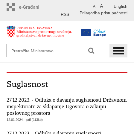
Preskoči
A
English
A
na
Prilagodba pristupačnosti
glavni
RSS
sadržaj
Suglasnost
27.12.2023. - Odluka o davanju suglasnosti Državnom
inspektoratu za sklapanje Ugovora o zakupu
poslovnog prostora
12.01.2024. | pdf (113kb)
27.12.2023. - Odluka o davanju suglasnosti