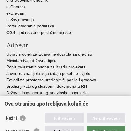
e-Građevinski dnevnik
e-Obnova
e-Građani
e-Savjetovanja
Portal otvorenih podataka
OSS - jedinstveno poslužno mjesto
Adresar
Upravni odjeli za izdavanje dozvola za gradnju
Ministarstva i državna tijela
Popis ovlaštenih osoba za izradu projekata
Javnopravna tijela koja izdaju posebne uvjete
Zavodi za prostorno uređenje županija i gradova
Središnji katalog službenih dokumenata RH
Državni inspektorat - građevinska inspekcija
AZONIZ
Ova stranica upotrebljava kolačiće
Važne poveznice
Nužni
Prihvaćam
Ne prihvaćam
Vlada Republike Hrvatske
Zavod za prostorni razvoj