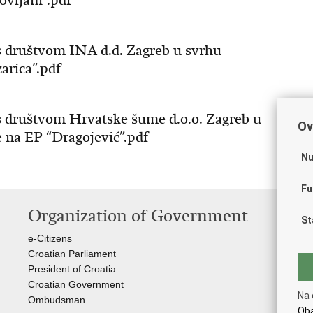
ovljani”.pdf
s društvom INA d.d. Zagreb u svrhu
arica”.pdf
s društvom Hrvatske šume d.o.o. Zagreb u
Ov
e na EP “Dragojević”.pdf
Nu
Fu
Organization of Government
Us
St
e-Citizens
Cro
Croatian Parliament
Bui
President of Croatia
Env
Croatian Government
Em
Na 
Ombudsman​
You
Oba