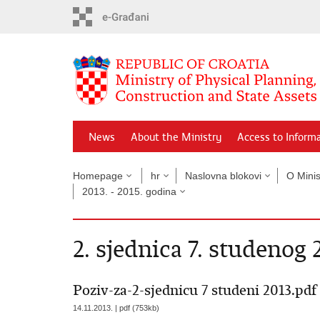
Skip
to
main
content
News
About the Ministry
Access to Inform
Homepage
hr
Naslovna blokovi
O Minis
2013. - 2015. godina
2. sjednica 7. studenog 
Poziv-za-2-sjednicu 7 studeni 2013.pdf
14.11.2013. | pdf (753kb)