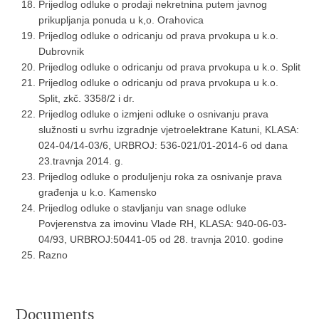
Prijedlog odluke o prodaji nekretnina putem javnog
prikupljanja ponuda u k,o. Orahovica
Prijedlog odluke o odricanju od prava prvokupa u k.o.
Dubrovnik
Prijedlog odluke o odricanju od prava prvokupa u k.o. Split
Prijedlog odluke o odricanju od prava prvokupa u k.o.
Split, zkč. 3358/2 i dr.
Prijedlog odluke o izmjeni odluke o osnivanju prava
služnosti u svrhu izgradnje vjetroelektrane Katuni, KLASA:
024-04/14-03/6, URBROJ: 536-021/01-2014-6 od dana
23.travnja 2014. g.
Prijedlog odluke o produljenju roka za osnivanje prava
građenja u k.o. Kamensko
Prijedlog odluke o stavljanju van snage odluke
Povjerenstva za imovinu Vlade RH, KLASA: 940-06-03-
04/93, URBROJ:50441-05 od 28. travnja 2010. godine
Razno
Documents