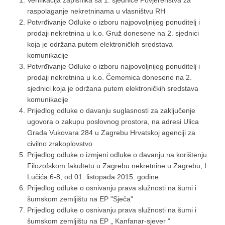
Verifikacija zapisnika sa 1. sjednice Povjerenstva za
raspolaganje nekretninama u vlasništvu RH
Potvrđivanje Odluke o izboru najpovoljnijeg ponuditelj i
prodaji nekretnina u k.o. Gruž donesene na 2. sjednici
koja je održana putem elektroničkih sredstava
komunikacije
Potvrđivanje Odluke o izboru najpovoljnijeg ponuditelj i
prodaji nekretnina u k.o. Čememica donesene na 2.
sjednici koja je održana putem elektroničkih sredstava
komunikacije
Prijedlog odluke o davanju suglasnosti za zaključenje
ugovora o zakupu poslovnog prostora, na adresi Ulica
Grada Vukovara 284 u Zagrebu Hrvatskoj agenciji za
civilno zrakoplovstvo
Prijedlog odluke o izmjeni odluke o davanju na korištenju
Filozofskom fakultetu u Zagrebu nekretnine u Zagrebu, I.
Lučića 6-8, od 01. listopada 2015. godine
Prijedlog odluke o osnivanju prava služnosti na šumi i
šumskom zemljištu na EP "Sječa"
Prijedlog odluke o osnivanju prava služnosti na šumi i
šumskom zemljištu na EP „ Kanfanar-sjever “