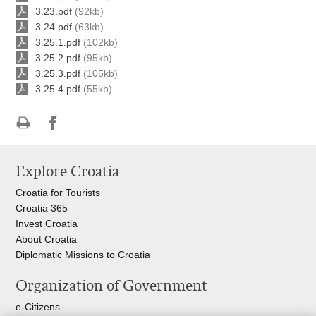
3.23.pdf
(92kb)
3.24.pdf
(63kb)
3.25.1.pdf
(102kb)
3.25.2.pdf
(95kb)
3.25.3.pdf
(105kb)
3.25.4.pdf
(55kb)
Print
Share
Share
this
on
on
Explore Croatia
page
Facebook
Twitteru
Croatia for Tourists
Croatia 365
Invest Croatia
About Croatia
Diplomatic Missions to Croatia
Organization of Government
e-Citizens