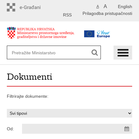
Preskoči
A
English
A
na
Prilagodba pristupačnosti
glavni
RSS
sadržaj
Dokumenti
Filtrirajte dokumente:
Od: