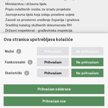
Ministarstva i državna tijela
Popis ovlaštenih osoba za izradu projekata
Javnopravna tijela koja izdaju posebne uvjete
Zavodi za prostorno uređenje županija i gradova
Središnji katalog službenih dokumenata RH
Državni inspektorat - građevinska inspekcija
AZONIZ
Ova stranica upotrebljava kolačiće
Važne poveznice
Nužni
Prihvaćam
Ne prihvaćam
Vlada Republike Hrvatske
Zavod za prostorni razvoj
Funkcionalni
Prihvaćam
Ne prihvaćam
Agencija za pravni promet i posredovanje nekretninama
Državna geodetska uprava
Statistički
Prihvaćam
Ne prihvaćam
Fond za zaštitu okoliša i energetsku učinkovitost
Centar za restrukturiranje i prodaju (CERP)
Državne nekretnine d.o.o.
Prihvaćam odabrane
Prihvaćam sve
Povratak na vrh