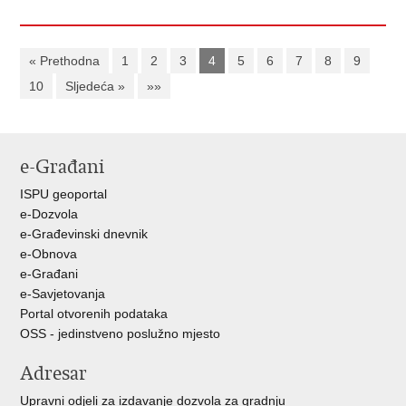
« Prethodna
1
2
3
4
5
6
7
8
9
10
Sljedeća »
»»
e-Građani
ISPU geoportal
e-Dozvola
e-Građevinski dnevnik
e-Obnova
e-Građani
e-Savjetovanja
Portal otvorenih podataka
OSS - jedinstveno poslužno mjesto
Adresar
Upravni odjeli za izdavanje dozvola za gradnju