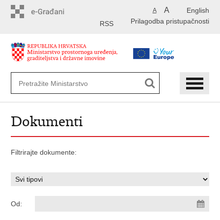
Preskoči
A
English
A
na
Prilagodba pristupačnosti
glavni
RSS
sadržaj
Dokumenti
Filtrirajte dokumente:
Od: