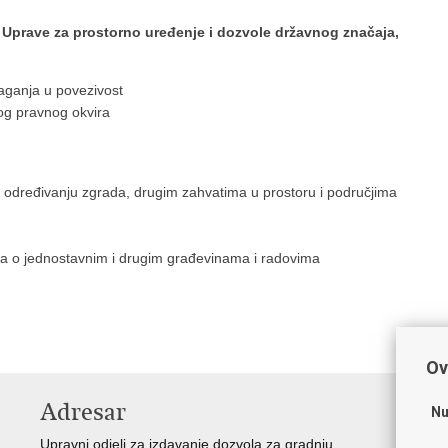
 Uprave za prostorno uređenje i dozvole državnog značaja,
aganja u povezivost
og pravnog okvira
dređivanju zgrada, drugim zahvatima u prostoru i područjima
ka o jednostavnim i drugim građevinama i radovima
Ov
Adresar
V
Nu
Upravni odjeli za izdavanje dozvola za gradnju
Vla