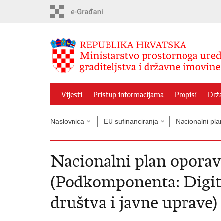
Preskoči
na
glavni
sadržaj
Vijesti
Pristup informacijama
Propisi
Drž
Naslovnica
EU sufinanciranja
Nacionalni pla
Nacionalni plan oporav
(Podkomponenta: Digit
društva i javne uprave)