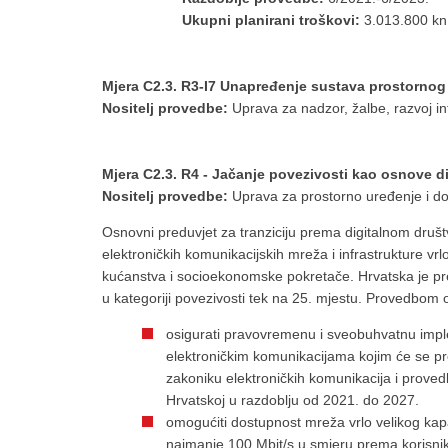
Ukupni planirani troškovi:
3.013.800 k
Mjera C2.3. R3-I7 Unapređenje sustava prostornog u
Nositelj provedbe:
Uprava za nadzor, žalbe, razvoj inf
Mjera C2.3. R4 - Jačanje povezivosti kao osnove di
Nositelj provedbe:
Uprava za prostorno uređenje i d
Osnovni preduvjet za tranziciju prema digitalnom druš
elektroničkih komunikacijskih mreža i infrastrukture vr
kućanstva i socioekonomske pokretače. Hrvatska je pr
u kategoriji povezivosti tek na 25. mjestu. Provedbo
osigurati pravovremenu i sveobuhvatnu imp
elektroničkim komunikacijama kojim će se p
zakoniku elektroničkih komunikacija i proved
Hrvatskoj u razdoblju od 2021. do 2027.
omogućiti dostupnost mreža vrlo velikog kap
najmanje 100 Mbit/s u smjeru prema korisni