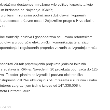
kretačima dostupnost mrežama vrlo velikog kapaciteta koje
čnim brzinama od Najmanje 1Gbit/s;
a u urbanim i ruralnim područjima i duž glavnih kopnenih
ju autoceste, državne ceste i željezničke pruge u Hrvatskoj, u
N-T)
alne tranzicije društva i gospodarstva se u svom reformskom
og okvira u području elektroničkih komunikacija te analizu,
h opterećenja i regulatornih prepreka vezanih uz izgradnju mreža
ancirati 20-tak pripremljenih projekata jedinica lokalnih
 sredstava iz RRF-a. Navedenih 20 projekata obuhvaća do 125
. Također, planira se izgraditi i pasivna elektronička
ostupnosti VHCN-u uključujući i 5G mrežama u ruralnim i slabo
 interes za gradnjom istih u iznosu od 147.338.008 kn.
meta i infrastrukture.
-6/2022.