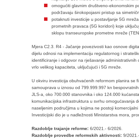
omogućiti glavnim društveno-ekonomskim po
podržavaju širokopojasni pristup sa simetri
potaknuti investicije u postavljanje 5G mrež
prometnih pravaca (5G koridori) koje uključu
sklopu transeuropske prometne mreže (TE
Mjera C2.3. R4 - Jačanje povezivosti kao osnove digit
dijelu odnosi na implementaciju regulatornog i stratešk
identificiranje i odgovor na rješavanje administrativni
vrlo velikog kapaciteta, uključujući i 5G mreže.
U okviru investicija obuhvaćenih reformom planira se fin
samouprava u iznosu od 799.999.997 kn bespovratnih
JLS-a, oko 700.000 stanovnika i oko 124.000 kućanstava
komunikacijska infrastruktura u svrhu omogućavanja d
naseljenim područjima u kojima ne postoji komercijalni
Investicijski dio je u nadležnosti Ministarstva mora, pro
Razdoblje trajanje reforme:
6/2021.- 6/2026.
Razdoblje provedbe reformskih aktivnosti:
9/2021.