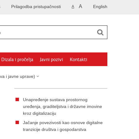
A
S
Prilagodba pristupačnosti
English
A
Dizala i pročelja
Javni pozivi
Kontakti
va i javne uprave)
Unapređenje sustava prostornog
uređenja, graditeljstva i državne imovine
kroz digitalizaciju
Jačanje povezivosti kao osnove digitalne
tranzicije društva i gospodarstva