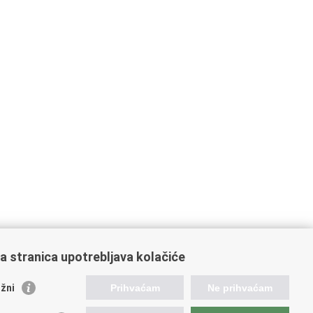
a stranica upotrebljava kolačiće
ažne poveznice
žni
Prihvaćam
Ne prihvaćam
da Republike Hrvatske