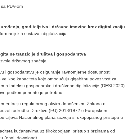
n sa PDV-om
ređenja, graditeljstva i državne imovine kroz digitalizaciju
ormacijskih sustava i digitalizaciju
gitalne tranzicije društva i gospodarstva
ozvole državnog značaja
tvu i gospodarstvu je osiguranje ravnomjerne dostupnosti
lo velikog kapaciteta koje omogućuju gigabitnu povezivost za
ema Indeksu gospodarske i društvene digitalizacije (DESI 2020)
m ove podkomponente je potrebno:
lementaciju regulatornog okvira donošenjem Zakona o
reuzeti odredbe Direktive (EU) 2018/1972 o Europskom
bu ciljeva Nacionalnog plana razvoja širokopojasnog pristupa u
aciteta kućanstvima uz širokopojasni pristup s brzinama od
ku (engl. download)