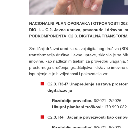
NACIONALNI PLAN OPORAVKA I OTPORNOSTI 2021
DIO II. – C.2. Javna uprava, pravosuđe i državna 
PODKOMPONENTA C2.3. DIGITALNA TRANSFORMA
Središnji državni ured za razvoj digitalnog društva (
transformacija društva i javne uprave, sklopilo je sa M
imovine, kao nadležnim tijelom za provedbu ulaganja, 
prostornoga uređenja, graditeljstva i državne imovin
ispunjenje ciljnih vrijednosti i pokazatelja za:
C2.3. R3-I7 Unapređenje sustava prostorn
digitalizaciju
Razdoblje provedbe:
6/2021.-2/2026.
Ukupni planirani troškovi:
179.990.082
C2.3. R4 Jačanje povezivosti kao osnove 
Razdoblje provedbe:
6/2021.-6/2023.