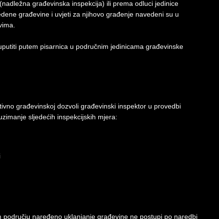
 (nadležna građevinska inspekcija) ili prema odluci jedinice
ene građevine i uvjeti za njihovo građenje navedeni su u
vima.
uputiti putem pisarnica u područnim jedinicama građevinske
tivno građevinskoj dozvoli građevinski inspektor u provedbi
zimanje sljedećih inspekcijskih mjera:
i
m području naređeno uklanjanje građevine ne postupi po naredbi