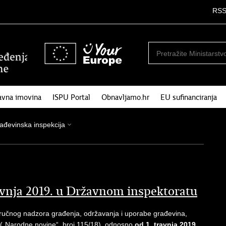
RS
avna imovina
ISPU Portal
Obnavljamo.hr
EU sufinanciranja
ađevinska inspekcija
ravnja 2019. u Državnom inspektoratu
tručnog nadzora građenja, održavanja i uporabe građevina,
(„Narodne novine“, broj 115/18), odnosno
od 1. travnja 2019.