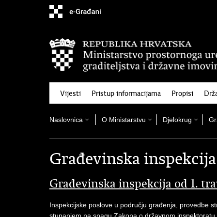
Preskoči
na
glavni
sadržaj
Vijesti
Pristup informacijama
Propisi
Drž
Naslovnica
O Ministarstvu
Djelokrug
Gr
Građevinska inspekcija
Građevinska inspekcija od 1. t
Inspekcijske poslove u području građenja, provedbe s
stupanjem na snagu Zakona o državnom inspektoratu 