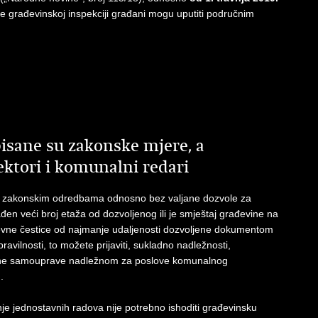
e građevinskoj inspekciji građani mogu uputiti područnim
isane su zakonske mjere, a
ktori i komunalni redari
no zakonskim odredbama odnosno bez valjane dozvole za
ađen veći broj etaža od dozvoljenog ili je smještaj građevine na
đevne čestice od najmanje udaljenosti dozvoljene dokumentom
avilnosti, to možete prijaviti, sukladno nadležnosti,
lokalne samouprave nadležnom za poslove komunalnog
.
je jednostavnih radova nije potrebno ishoditi građevinsku