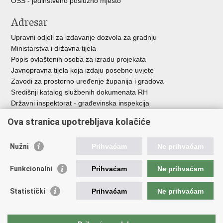
OSS - jedinstveno poslužno mjesto
Adresar
Upravni odjeli za izdavanje dozvola za gradnju
Ministarstva i državna tijela
Popis ovlaštenih osoba za izradu projekata
Javnopravna tijela koja izdaju posebne uvjete
Zavodi za prostorno uređenje županija i gradova
Središnji katalog službenih dokumenata RH
Državni inspektorat - građevinska inspekcija
AZONIZ
Ova stranica upotrebljava kolačiće
Važne poveznice
Nužni
Prihvaćam
Ne prihvaćam
Vlada Republike Hrvatske
Zavod za prostorni razvoj
Funkcionalni
Prihvaćam
Ne prihvaćam
Agencija za pravni promet i posredovanje nekretninama
Državna geodetska uprava
Statistički
Prihvaćam
Ne prihvaćam
Fond za zaštitu okoliša i energetsku učinkovitost
Centar za restrukturiranje i prodaju (CERP)
Državne nekretnine d.o.o.