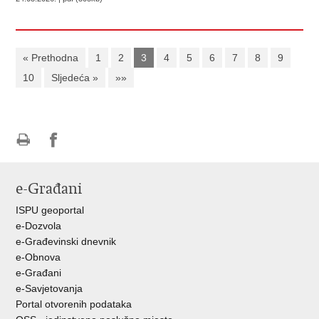
« Prethodna
1
2
3
4
5
6
7
8
9
10
Sljedeća »
»»
Ispiši
Podijeli
Podijeli
stranicu
na
na
e-Građani
Facebooku
Twitteru
ISPU geoportal
e-Dozvola
e-Građevinski dnevnik
e-Obnova
e-Građani
e-Savjetovanja
Portal otvorenih podataka