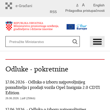
Preskoči
A
English
A
na
Prilagodba pristupačnosti
glavni
RSS
sadržaj
Odluke - pokretnine
17.06.2026 - Odluka o izboru najpovoljnijeg
ponuditelja i prodaji vozila Opel Insignia 2.0 CDTI
Edition
26.06.2026. | pdf (256kb)
17.06.2026. - Odluka o izboru najpovoljnijeg