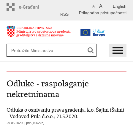
Preskoči
A
English
A
na
Prilagodba pristupačnosti
glavni
RSS
sadržaj
Odluke - raspolaganje
nekretninama
Odluka o osnivanju prava građenja, k.o. Šajini (Šaini)
- Vodovod Pula d.o.o.; 21.5.2020.
29.05.2020. | pdf (1062kb)