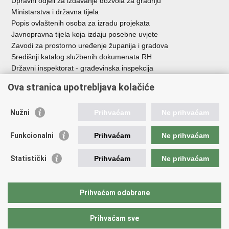
Upravni odjeli za izdavanje dozvola za gradnju
Ministarstva i državna tijela
Popis ovlaštenih osoba za izradu projekata
Javnopravna tijela koja izdaju posebne uvjete
Zavodi za prostorno uređenje županija i gradova
Središnji katalog službenih dokumenata RH
Državni inspektorat - građevinska inspekcija
AZONIZ
Ova stranica upotrebljava kolačiće
Važne poveznice
Nužni
Prihvaćam
Ne prihvaćam
Vlada Republike Hrvatske
Zavod za prostorni razvoj
Funkcionalni
Prihvaćam
Ne prihvaćam
Agencija za pravni promet i posredovanje nekretninama
Državna geodetska uprava
Statistički
Prihvaćam
Ne prihvaćam
Fond za zaštitu okoliša i energetsku učinkovitost
Centar za restrukturiranje i prodaju (CERP)
Državne nekretnine d.o.o.
Prihvaćam odabrane
Prihvaćam sve
Povratak na vrh