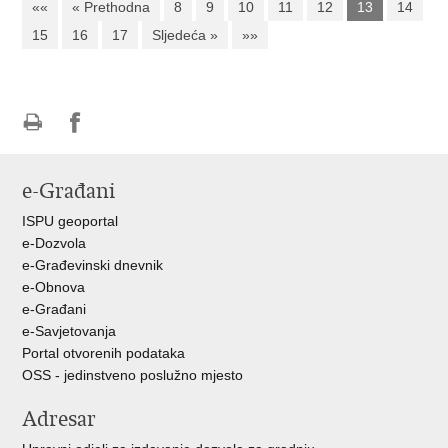
««
« Prethodna
8
9
10
11
12
13
14
15
16
17
Sljedeća »
»»
Ispiši
Podijeli
Podijeli
stranicu
na
na
e-Građani
Facebooku
Twitteru
ISPU geoportal
e-Dozvola
e-Građevinski dnevnik
e-Obnova
e-Građani
e-Savjetovanja
Portal otvorenih podataka
OSS - jedinstveno poslužno mjesto
Adresar