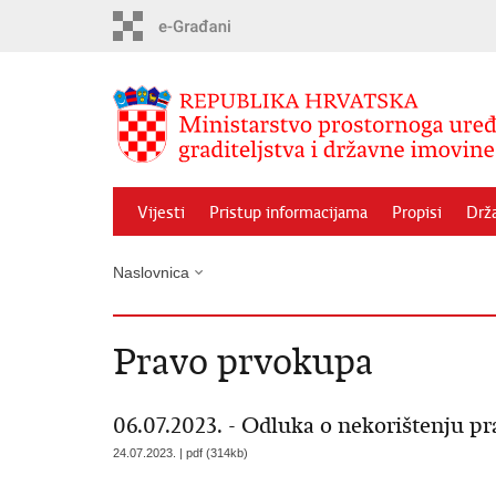
Preskoči
na
glavni
sadržaj
Vijesti
Pristup informacijama
Propisi
Drž
Naslovnica
Pravo prvokupa
06.07.2023. - Odluka o nekorištenju 
24.07.2023. | pdf (314kb)