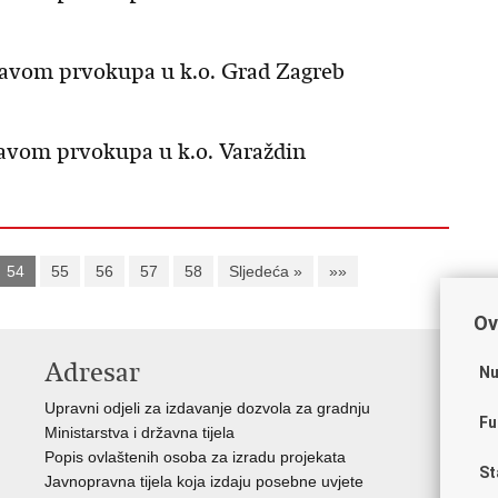
pravom prvokupa u k.o. Grad Zagreb
ravom prvokupa u k.o. Varaždin
54
55
56
57
58
Sljedeća »
»»
Ov
Adresar
V
Nu
Upravni odjeli za izdavanje dozvola za gradnju
Vla
Fu
Ministarstva i državna tijela
Zav
Popis ovlaštenih osoba za izradu projekata
Age
St
Javnopravna tijela koja izdaju posebne uvjete
Drž