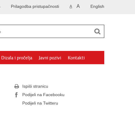
A
S
Prilagodba pristupačnosti
English
A
Dizala i pročelja
Javni pozivi
Kontakti
Ispiši stranicu
Podijeli na Facebooku
Podijeli na Twitteru