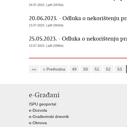
24.07.2023. | pdf (347kb)
20.06.2023. - Odluka o nekorištenju 
13.07.2023. | pdf (391kb)
25.05.2023. - Odluka o nekorištenju p
13.07.2023. | pdf (339kb)
««
« Prethodna
49
50
51
52
53
e-Građani
ISPU geoportal
e-Dozvola
e-Građevinski dnevnik
e-Obnova