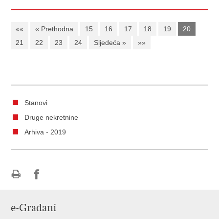
««
« Prethodna
15
16
17
18
19
20
21
22
23
24
Sljedeća »
»»
Stanovi
Druge nekretnine
Arhiva - 2019
Ispiši
Podijeli
Podijeli
stranicu
na
na
e-Građani
Facebooku
Twitteru