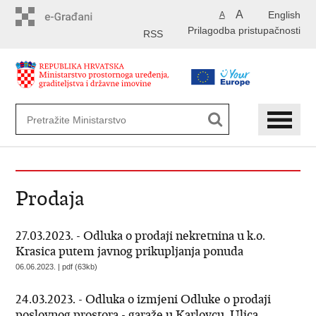
Preskoči
A
English
A
na
Prilagodba pristupačnosti
glavni
RSS
sadržaj
Prodaja
27.03.2023. - Odluka o prodaji nekretnina u k.o.
Krasica putem javnog prikupljanja ponuda
06.06.2023. | pdf (63kb)
24.03.2023. - Odluka o izmjeni Odluke o prodaji
poslovnog prostora - garaže u Karlovcu, Ulica