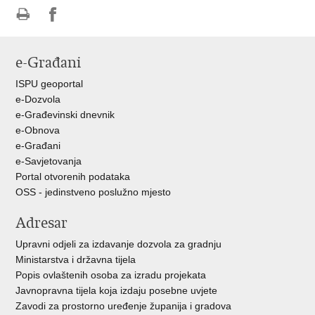
Ispiši
Podijeli
Podijeli
stranicu
na
na
e-Građani
Facebooku
Twitteru
ISPU geoportal
e-Dozvola
e-Građevinski dnevnik
e-Obnova
e-Građani
e-Savjetovanja
Portal otvorenih podataka
OSS - jedinstveno poslužno mjesto
Adresar
Upravni odjeli za izdavanje dozvola za gradnju
Ministarstva i državna tijela
Popis ovlaštenih osoba za izradu projekata
Javnopravna tijela koja izdaju posebne uvjete
Zavodi za prostorno uređenje županija i gradova