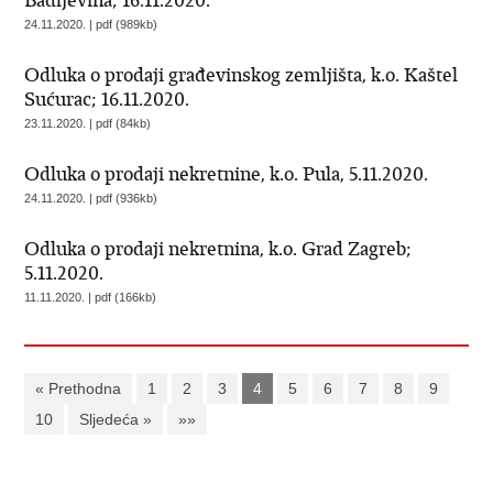
Badljevina; 16.11.2020.
24.11.2020. | pdf (989kb)
Odluka o prodaji građevinskog zemljišta, k.o. Kaštel
Sućurac; 16.11.2020.
23.11.2020. | pdf (84kb)
Odluka o prodaji nekretnine, k.o. Pula, 5.11.2020.
24.11.2020. | pdf (936kb)
Odluka o prodaji nekretnina, k.o. Grad Zagreb;
5.11.2020.
11.11.2020. | pdf (166kb)
« Prethodna
1
2
3
4
5
6
7
8
9
10
Sljedeća »
»»