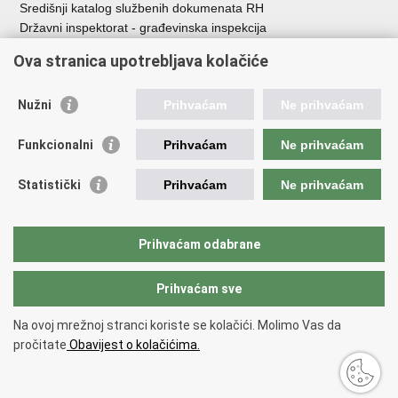
Središnji katalog službenih dokumenata RH
Državni inspektorat - građevinska inspekcija
AZONIZ
Ova stranica upotrebljava kolačiće
Važne poveznice
Nužni
Prihvaćam
Ne prihvaćam
Vlada Republike Hrvatske
Zavod za prostorni razvoj
Funkcionalni
Prihvaćam
Ne prihvaćam
Agencija za pravni promet i posredovanje nekretninama
Državna geodetska uprava
Statistički
Prihvaćam
Ne prihvaćam
Fond za zaštitu okoliša i energetsku učinkovitost
Centar za restrukturiranje i prodaju (CERP)
Državne nekretnine d.o.o.
Prihvaćam odabrane
Prihvaćam sve
Povratak na vrh
Copyright © 2026 Ministarstvo prostornoga uređenja, graditeljstva i
Na ovoj mrežnoj stranci koriste se kolačići. Molimo Vas da
državne imovine.
pročitate
Obavijest o kolačićima.
Uvjeti korištenja
.
Izjava o pristupačnosti
.