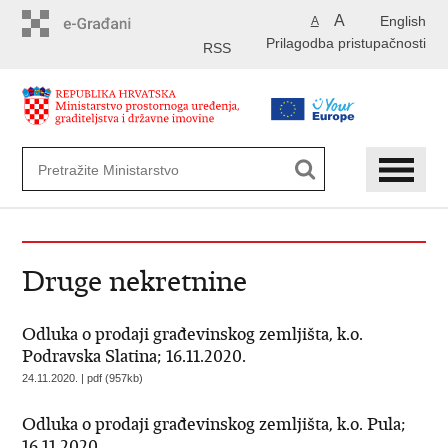
Preskoči
A
English
A
na
Prilagodba pristupačnosti
glavni
RSS
sadržaj
Druge nekretnine
Odluka o prodaji građevinskog zemljišta, k.o.
Podravska Slatina; 16.11.2020.
24.11.2020. | pdf (957kb)
Odluka o prodaji građevinskog zemljišta, k.o. Pula;
16.11.2020.